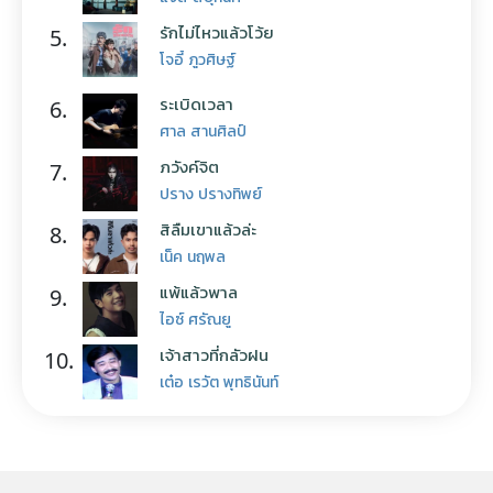
รักไม่ไหวแล้วโว้ย
5.
โจอี้ ภูวศิษฐ์
ระเบิดเวลา
6.
ศาล สานศิลป์
ภวังค์จิต
7.
ปราง ปรางทิพย์
สิลืมเขาแล้วล่ะ
8.
เน็ค นฤพล
แพ้แล้วพาล
9.
ไอซ์ ศรัณยู
เจ้าสาวที่กลัวฝน
10.
เต๋อ เรวัต พุทธินันท์