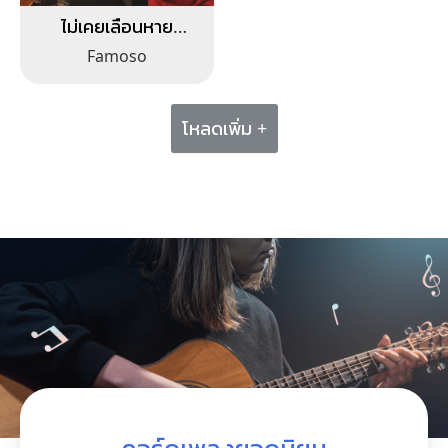
ไม่เคยเลือนหาย
(Bygone days)
Famoso
โหลดเพิ่ม +