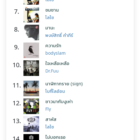
ซมซาน
7.
โลโซ
มานะ
8.
พงษ์สิทธิ์ คำภีร์
ความรัก
9.
bodyslam
ใจเหลือเหลือ
10.
Dr.Fuu
นาฬิกาทราย (sign)
11.
โบกี้ไลอ้อน
ชาวนากับงูเห่า
12.
Fly
สาหัส
13.
โลโซ
ไม่บอกเธอ
14.