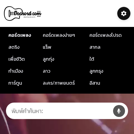
คอร์ดเพลง
คอร์ดเพลงง่ายๆ
คอร์ดเพลงโปรด
สตริง
แร็พ
สากล
เพื่อชีวิต
ลูกทุ่ง
ใต้
กำเมือง
ลาว
ลูกกรุง
การ์ตูน
ละคร/ภาพยนตร์
อีสาน