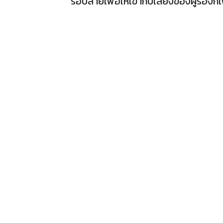
รอปสายเพื่อให้เข้ากับเสียงของผู้ร้อง