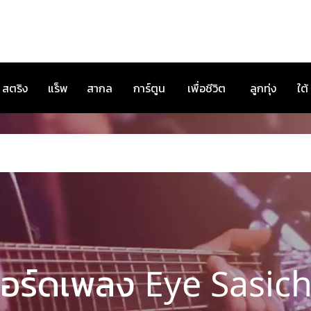
สตริง
แร็พ
สากล
การ์ตูน
เพื่อชีวิต
ลูกทุ่ง
ใต้
อร์ดเพลง Eye Sasic