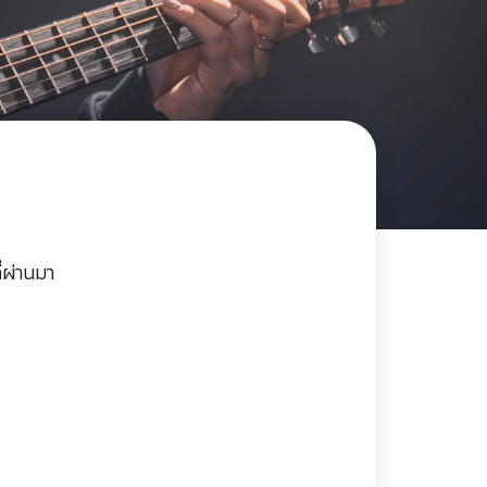
่ผ่านมา
)