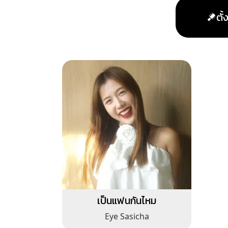
ตั
เป็นแฟนกันไหม
Eye Sasicha