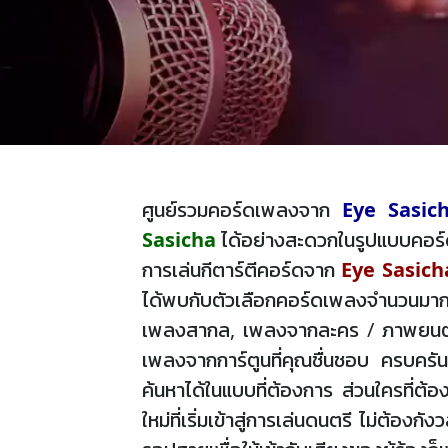
ศูนย์รวมคอร์ดเพลงจาก
Eye Sasic
Sasicha
ได้อย่างสะดวกในรูปแบบคอร์ดง
การเล่นกีตาร์ตีคอร์ดจาก
Eye Sasich
ได้พบกับตัวเลือกคอร์ดเพลงจำนวนมากท
เพลงสากล, เพลงจากละคร / ภาพยนตร์, 
เพลงจากการ์ตูนที่คุณชื่นชอบ ครบครัน
ค้นหาได้ในแบบที่ต้องการ ส่วนใครที่ต้
ใหม่ที่เริ่มเข้าสู่การเล่นดนตรี ไม่ต้อ