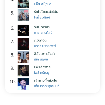
แจ๊ส สปุ๊กนิค
รักไม่ไหวแล้วโว้ย
5.
โจอี้ ภูวศิษฐ์
ระเบิดเวลา
6.
ศาล สานศิลป์
ภวังค์จิต
7.
ปราง ปรางทิพย์
สิลืมเขาแล้วล่ะ
8.
เน็ค นฤพล
แพ้แล้วพาล
9.
ไอซ์ ศรัณยู
เจ้าสาวที่กลัวฝน
10.
เต๋อ เรวัต พุทธินันท์