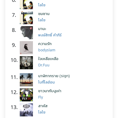
โลโซ
ซมซาน
7.
โลโซ
มานะ
8.
พงษ์สิทธิ์ คำภีร์
ความรัก
9.
bodyslam
ใจเหลือเหลือ
10.
Dr.Fuu
นาฬิกาทราย (sign)
11.
โบกี้ไลอ้อน
ชาวนากับงูเห่า
12.
Fly
สาหัส
13.
โลโซ