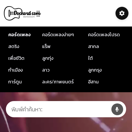
คอร์ดเพลง
คอร์ดเพลงง่ายๆ
คอร์ดเพลงโปรด
สตริง
แร็พ
สากล
เพื่อชีวิต
ลูกทุ่ง
ใต้
กำเมือง
ลาว
ลูกกรุง
การ์ตูน
ละคร/ภาพยนตร์
อีสาน