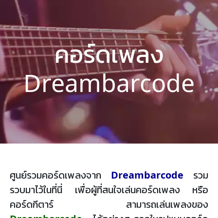
คอร์ดเพลง
Dreambarcode
ศูนย์รวมคอร์ดเพลงจาก
Dreambarcode
รวม
รวบมาไว้ในที่นี่ เพื่อผู้ที่สนใจเล่นคอร์ดเพลง หรือ
คอร์ดกีตาร์ สามารถเล่นเพลงของ