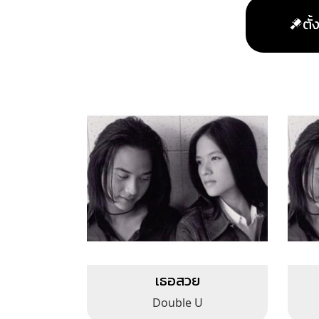
ตั
เธอสวย
Double U