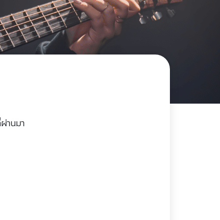
่ผ่านมา
)