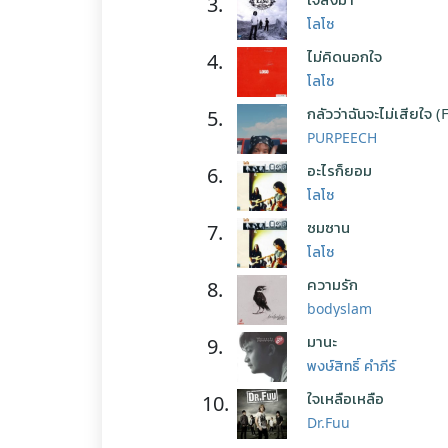
3.
โลโซ
ไม่คิดนอกใจ
4.
โลโซ
กลัวว่าฉันจะไม่เสียใจ (
5.
PURPEECH
อะไรก็ยอม
6.
โลโซ
ซมซาน
7.
โลโซ
ความรัก
8.
bodyslam
มานะ
9.
พงษ์สิทธิ์ คำภีร์
ใจเหลือเหลือ
10.
Dr.Fuu