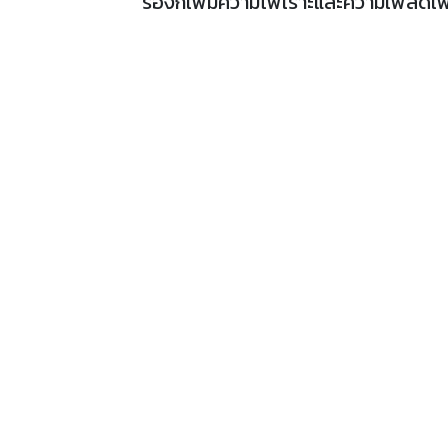
ร้องก็เพิ่มความไพเราะและความเพลิดเ