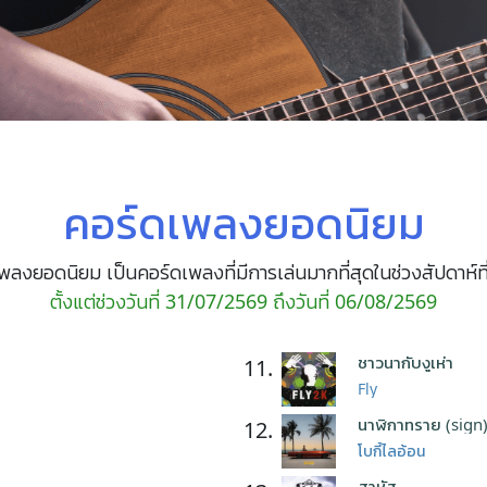
คอร์ดเพลงยอดนิยม
พลงยอดนิยม เป็นคอร์ดเพลงที่มีการเล่นมากที่สุดในช่วงสัปดาห์ที
ตั้งแต่ช่วงวันที่ 31/07/2569 ถึงวันที่ 06/08/2569
ชาวนากับงูเห่า
11.
Fly
นาฬิกาทราย (sign
12.
โบกี้ไลอ้อน
สาหัส