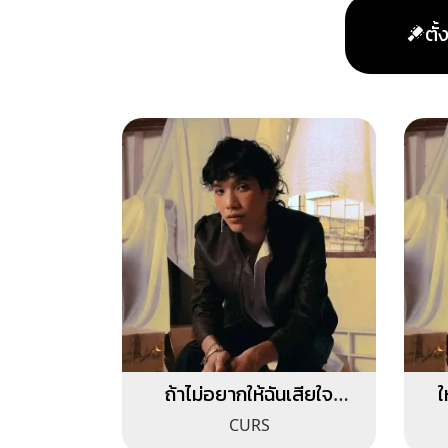
ตั
ถ้าไม่อยากให้ฉันเสียใจ
ใ
(Gone)
CURS