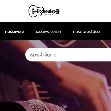
คอร์ดเพลง
คอร์ดเพลงง่ายๆ
คอร์ดเพลงโปรด