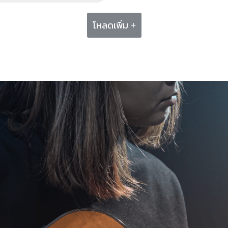
โหลดเพิ่ม +