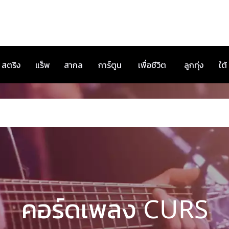
สตริง
แร็พ
สากล
การ์ตูน
เพื่อชีวิต
ลูกทุ่ง
ใต้
คอร์ดเพลง CURS