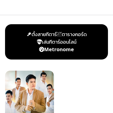
ตั้งสายกีตาร์
ตารางคอร์ด
เล่นกีตาร์ออนไลน์
Metronome