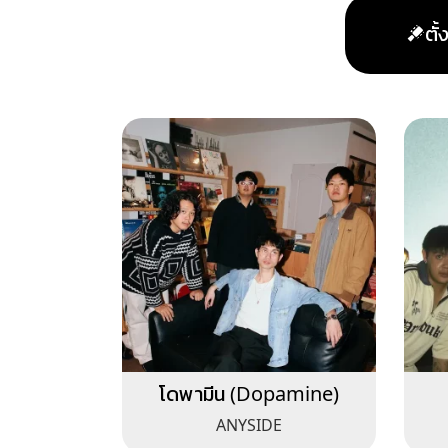
ตั
โดพามีน (Dopamine)
ANYSIDE