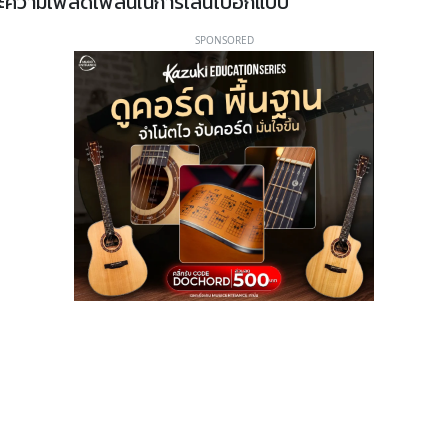
และความเพลิดเพลินในการเล่นไปอีกแบบ
SPONSORED