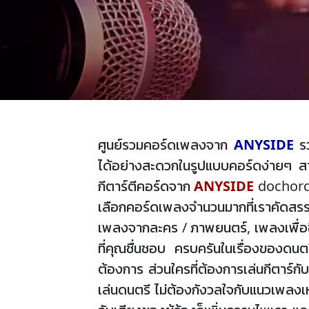
ศูนย์รวมคอร์ดเพลงจาก
ANYSIDE
รว
ได้อย่างสะดวกในรูปแบบคอร์ดง่ายๆ สาม
กีตาร์ตีคอร์ดจาก
ANYSIDE
dochord.
เลือกคอร์ดเพลงจำนวนมากที่เราคัดสรร
เพลงจากละคร / ภาพยนตร์, เพลงเพื่อชี
ที่คุณชื่นชอบ ครบครันในเรื่องของดนตร
ต้องการ ส่วนใครที่ต้องการเล่นกีตาร์กับ
เล่นดนตรี ไม่ต้องกังวลใจกับแนวเพลงเหล