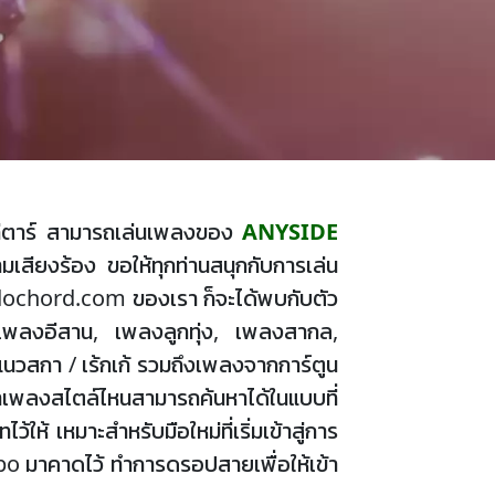
ร์ดกีตาร์ สามารถเล่นเพลงของ
ANYSIDE
เสียงร้อง ขอให้ทุกท่านสนุกกับการเล่น
dochord.com ของเรา ก็จะได้พบกับตัว
, เพลงอีสาน, เพลงลูกทุ่ง, เพลงสากล,
นวสกา / เร้กเก้ รวมถึงเพลงจากการ์ตูน
งหาเพลงสไตล์ไหนสามารถค้นหาได้ในแบบที่
ห้ เหมาะสำหรับมือใหม่ที่เริ่มเข้าสู่การ
Capo มาคาดไว้ ทำการดรอปสายเพื่อให้เข้า