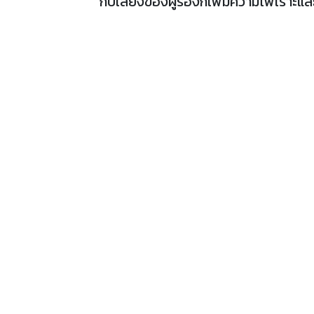
กับเสียงของผู้ร้องก็เพิ่มความไพเราะ