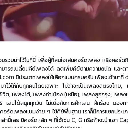
มรวบมาไว้ในที่นี่ เพื่อผู้ที่สนใจเล่นคอร์ดเพลง หรือคอ
ารถเปลี่ยนคีย์เพลงได้ ลดเพิ่มคีย์ตามความถนัด และตาม
com มีประเภทเพลงให้เลือกแบบครบครัน เพียงเข้ามาที่ 
มาไว้ให้กับทุกคนโดยเฉพาะ ไม่ว่าจะเป็นเพลงสตริงไทย
วิต, เพลงใต้, เพลงกำเมือง (เหนือ), เพลงลูกกรุง, เพลงแ
ี เล่นได้สนุกทุกวัน ไม่เบื่อกับการฝึกเล่น ฝึกร้อง มอ
คอร์ดเพลงแบบง่าย ๆ ใช้คีย์พื้นฐาน เราก็มีการแยกประเภทไว้ใ
่านี้เลย มีคอร์ดหลัก ๆ ที่ใช้เช่น C, G หรือถ้าจะนำเอา 