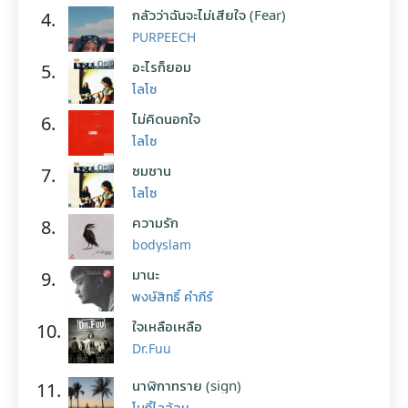
กลัวว่าฉันจะไม่เสียใจ (Fear)
4.
PURPEECH
อะไรก็ยอม
5.
โลโซ
ไม่คิดนอกใจ
6.
โลโซ
ซมซาน
7.
โลโซ
ความรัก
8.
bodyslam
มานะ
9.
พงษ์สิทธิ์ คำภีร์
ใจเหลือเหลือ
10.
Dr.Fuu
นาฬิกาทราย (sign)
11.
โบกี้ไลอ้อน