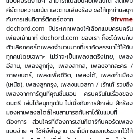
แบบคอร์ดง่ายๆ สามารถเปลี่ยนคีย์เพลงได้ ลดเพิ่ม
คีย์ตามความถนัด และตามเสียงร้อง ขอให้ทุกท่านสนุก
กับการเล่นกีตาร์ตีคอร์ดจาก
9frvme
dochord.com มีประเภทเพลงให้เลือกแบบครบครัน
เพียงเข้ามาที่ dochord.com ของเรา ก็จะได้พบกับ
ตัวเลือกคอร์ดเพลงจำนวนมากที่เราคัดสรรมาไว้ให้กับ
ทุกคนโดยเฉพาะ ไม่ว่าจะเป็นเพลงสตริงไทย, เพลง
อีสาน, เพลงลูกทุ่ง, เพลงสากล, เพลงจากละคร /
ภาพยนตร์, เพลงเพื่อชีวิต, เพลงใต้, เพลงกำเมือง
(เหนือ), เพลงลูกกรุง, เพลงแนวสกา / เร้กเก้ รวมถึง
เพลงจากการ์ตูนที่คุณชื่นชอบ ครบครันในเรื่องของ
ดนตรี เล่นได้สนุกทุกวัน ไม่เบื่อกับการฝึกเล่น ฝึกร้อง
มองหาเพลงสไตล์ไหนสามารถค้นหาได้ในแบบที่
ต้องการ ส่วนใครที่ต้องการเล่นกีตาร์กับคอร์ดเพลง
แบบง่าย ๆ ใช้คีย์พื้นฐาน เราก็มีการแยกประเภทไว้ให้