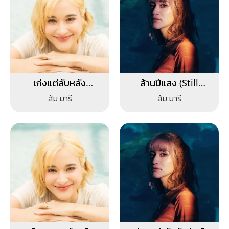
เก่งแต่ลับหลัง
ล้านปีแสง (Still
(FINSTA)
Missing You)
ส้ม มารี
ส้ม มารี