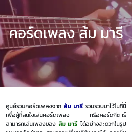
คอร์ดเพลง ส้ม มารี
ศูนย์รวมคอร์ดเพลงจาก
ส้ม มารี
รวมรวบมาไว้ในที่นี่
เพื่อผู้ที่สนใจเล่นคอร์ดเพลง หรือคอร์ดกีตาร์
สามารถเล่นเพลงของ
ส้ม มารี
ได้อย่างสะดวกในรูป