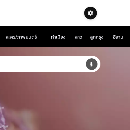
ละคร/ภาพยนตร์
กำเมือง
ลาว
ลูกกรุง
อีสาน