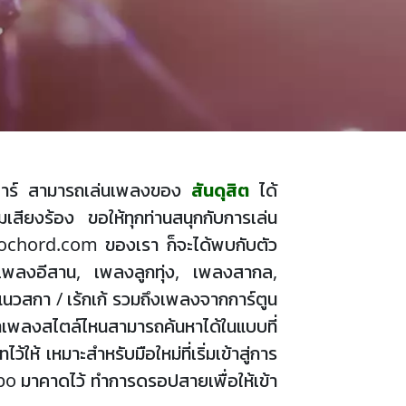
ดกีตาร์ สามารถเล่นเพลงของ
สันดุสิต
ได้
สียงร้อง ขอให้ทุกท่านสนุกกับการเล่น
ochord.com ของเรา ก็จะได้พบกับตัว
, เพลงอีสาน, เพลงลูกทุ่ง, เพลงสากล,
นวสกา / เร้กเก้ รวมถึงเพลงจากการ์ตูน
งหาเพลงสไตล์ไหนสามารถค้นหาได้ในแบบที่
ห้ เหมาะสำหรับมือใหม่ที่เริ่มเข้าสู่การ
Capo มาคาดไว้ ทำการดรอปสายเพื่อให้เข้า