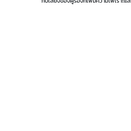
กับเสียงของผู้ร้องก็เพิ่มความไพเราะ