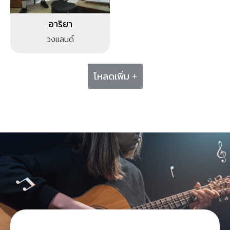
อาริยา
วงแลนด์
โหลดเพิ่ม +