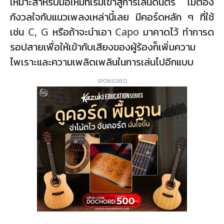
เหมาะสำหรับมือใหม่ที่เริ่มเข้าสู่การเล่นดนตรี ไม่ต้อง
กังวลใจกับแนวเพลงเหล่านี้เลย มีคอร์ดหลัก ๆ ที่ใช้
เช่น C, G หรือถ้าจะนำเอา Capo มาคาดไว้ ทำการด
รอปสายเพื่อให้เข้ากับเสียงของผู้ร้องก็เพิ่มความ
ไพเราะและความเพลิดเพลินในการเล่นไปอีกแบบ
SPONSORED