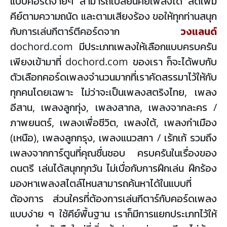
แบบคอร์ดง่ายๆ สามารถเปลี่ยนคีย์เพลงได้ ลดเพิ่ม
คีย์ตามความถนัด และตามเสียงร้อง ขอให้ทุกท่านสนุก
กับการเล่นกีตาร์ตีคอร์ดจาก
วงแลนด์
dochord.com มีประเภทเพลงให้เลือกแบบครบครัน
เพียงเข้ามาที่ dochord.com ของเรา ก็จะได้พบกับ
ตัวเลือกคอร์ดเพลงจำนวนมากที่เราคัดสรรมาไว้ให้กับ
ทุกคนโดยเฉพาะ ไม่ว่าจะเป็นเพลงสตริงไทย, เพลง
อีสาน, เพลงลูกทุ่ง, เพลงสากล, เพลงจากละคร /
ภาพยนตร์, เพลงเพื่อชีวิต, เพลงใต้, เพลงกำเมือง
(เหนือ), เพลงลูกกรุง, เพลงแนวสกา / เร้กเก้ รวมถึง
เพลงจากการ์ตูนที่คุณชื่นชอบ ครบครันในเรื่องของ
ดนตรี เล่นได้สนุกทุกวัน ไม่เบื่อกับการฝึกเล่น ฝึกร้อง
มองหาเพลงสไตล์ไหนสามารถค้นหาได้ในแบบที่
ต้องการ ส่วนใครที่ต้องการเล่นกีตาร์กับคอร์ดเพลง
แบบง่าย ๆ ใช้คีย์พื้นฐาน เราก็มีการแยกประเภทไว้ให้