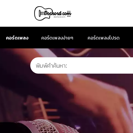
คอร์ดเพลง
คอร์ดเพลงง่ายๆ
คอร์ดเพลงโปรด