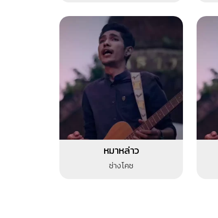
หมาหล่าว
ช่างโคช