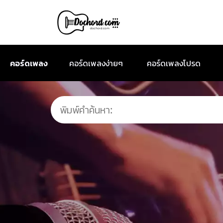
คอร์ดเพลง
คอร์ดเพลงง่ายๆ
คอร์ดเพลงโปรด