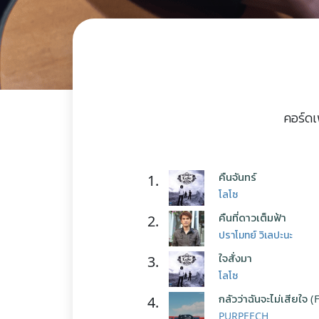
คอร์ดเ
คืนจันทร์
1.
โลโซ
คืนที่ดาวเต็มฟ้า
2.
ปราโมทย์ วิเลปะนะ
ใจสั่งมา
3.
โลโซ
กลัวว่าฉันจะไม่เสียใจ (
4.
PURPEECH