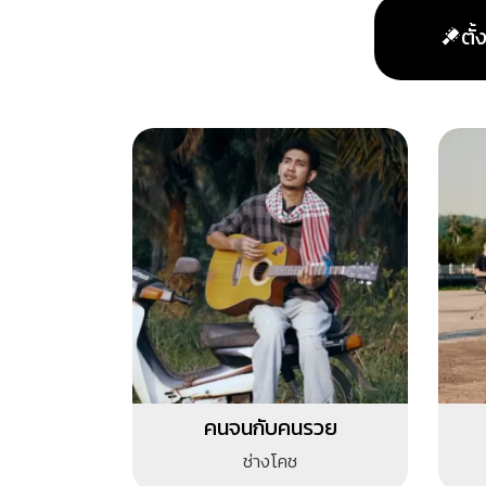
ตั
คนจนกับคนรวย
ช่างโคช