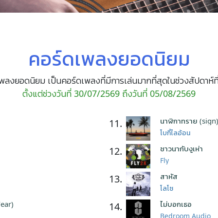
คอร์ดเพลงยอดนิยม
พลงยอดนิยม เป็นคอร์ดเพลงที่มีการเล่นมากที่สุดในช่วงสัปดาห์ที
ตั้งแต่ช่วงวันที่ 30/07/2569 ถึงวันที่ 05/08/2569
นาฬิกาทราย (sign
11.
โบกี้ไลอ้อน
ชาวนากับงูเห่า
12.
Fly
สาหัส
13.
โลโซ
Fear)
ไม่บอกเธอ
14.
Bedroom Audio