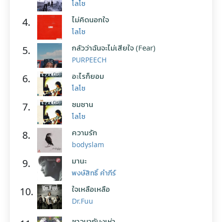
โลโซ
ไม่คิดนอกใจ
4.
โลโซ
กลัวว่าฉันจะไม่เสียใจ (Fear)
5.
PURPEECH
อะไรก็ยอม
6.
โลโซ
ซมซาน
7.
โลโซ
ความรัก
8.
bodyslam
มานะ
9.
พงษ์สิทธิ์ คำภีร์
ใจเหลือเหลือ
10.
Dr.Fuu
ชาวนากับงูเห่า