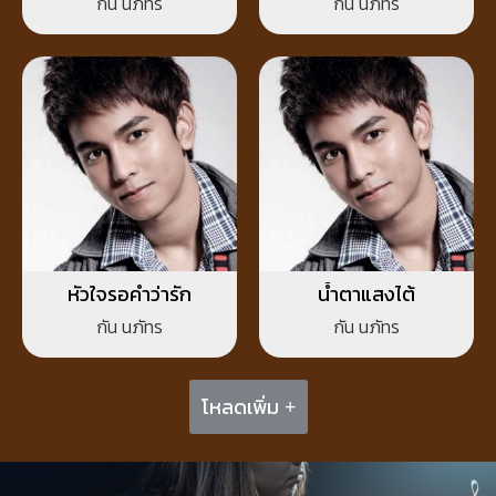
กัน นภัทร
กัน นภัทร
หัวใจรอคำว่ารัก
น้ำตาแสงไต้
กัน นภัทร
กัน นภัทร
โหลดเพิ่ม +