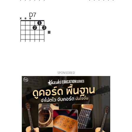
D7
x
o
o
1
2
3
III
SPONSORED