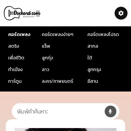
คอร์ดเพลง
คอร์ดเพลงง่ายๆ
คอร์ดเพลงโปรด
สตริง
แร็พ
สากล
เพื่อชีวิต
ลูกทุ่ง
ใต้
กำเมือง
ลาว
ลูกกรุง
การ์ตูน
ละคร/ภาพยนตร์
อีสาน