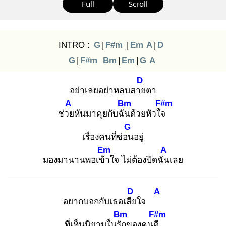
Full
Scroll
INTRO :
G
|
F#m
|
Em
A
|
D
G
|
F#m
Bm
|
Em
|
G
A
D
อย่าเลยอย่าหลบสาย
ตา
A
Bm
F#m
ช่วย
หันมาคุยกับฉัน
ด้วยหัวใจ
G
เรื่องคนที่ซ่อน
อยู่
Em
A
มองมานานพอเข้า
ใจ ไม่ต้องปิดฉัน
เลย
D
A
อยากบอกกับเธอเสีย
ใจ
Bm
F#m
ที่เห็นนิยามในรัก
ของคนดี