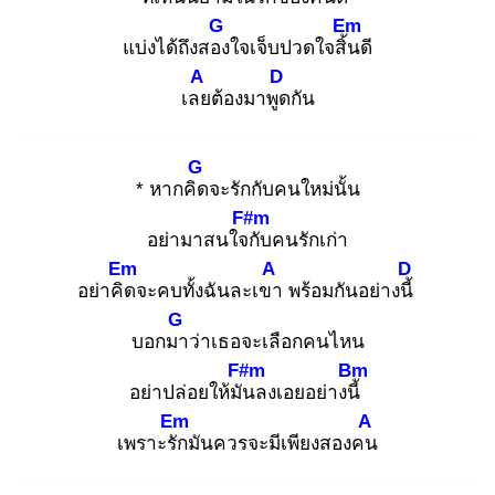
G
Em
แบ่งได้ถึงสอง
ใจเจ็บปวดใจสิ้น
ดี
A
D
เลย
ต้องมาพูด
กัน
G
* หากคิด
จะรักกับคนใหม่นั้น
F#m
อย่ามาสนใจกั
บคนรักเก่า
Em
A
D
อย่าคิด
จะคบทั้งฉันละเขา
พร้อมกันอย่างนี้
G
บอกมา
ว่าเธอจะเลือกคนไหน
F#m
Bm
อย่าปล่อยให้มัน
ลงเอยอย่างนี้
Em
A
เพราะรัก
มันควรจะมีเพียงสองคน