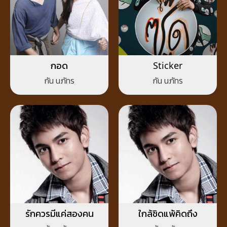
กอด
Sticker
กัน นภัทร
กัน นภัทร
รักควรมีแค่สองคน
ใกล้ชิดแพ้คิดถึง