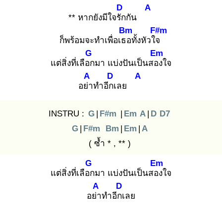
D
A
** หากยังมีใจรัก
กัน
Bm
F#m
ก็พร้อมจะทำเพื่อเธอ
ทั้งหัวใจ
G
Em
แต่สิ่งที่เลือก
มา แบ่งปันเป็นสอง
ใจ
A
D
A
อย่า
ทำอีกเ
ลย
INSTRU :
G
|
F#m
|
Em
A
|
D
D7
G
|
F#m
Bm
|
Em
|
A
( ซ้ำ * , ** )
G
Em
แต่สิ่งที่เลือก
มา แบ่งปันเป็นสอง
ใจ
A
D
อย่า
ทำอีกเ
ลย