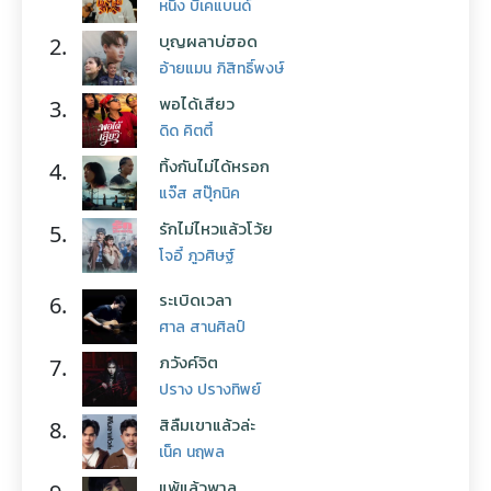
หนึ่ง บีเคแบนด์
บุญผลาบ่ฮอด
2.
อ้ายแมน ภิสิทธิ์พงษ์
พอได้เสียว
3.
ดิด คิตตี้
ทิ้งกันไม่ได้หรอก
4.
แจ๊ส สปุ๊กนิค
รักไม่ไหวแล้วโว้ย
5.
โจอี้ ภูวศิษฐ์
ระเบิดเวลา
6.
ศาล สานศิลป์
ภวังค์จิต
7.
ปราง ปรางทิพย์
สิลืมเขาแล้วล่ะ
8.
เน็ค นฤพล
แพ้แล้วพาล