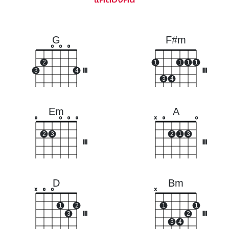
G
F#m
o
o
o
2
1
1
1
1
3
4
III
III
3
4
Em
A
o
o
o
o
x
o
o
2
3
2
1
3
III
III
D
Bm
x
o
o
x
1
2
1
1
3
III
2
III
3
4