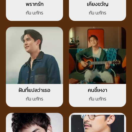
พรากรัก
เคียงขวัญ
กัน นภัทร
กัน นภัทร
ฝันที่แปลว่าเธอ
คนขี้เหงา
กัน นภัทร
กัน นภัทร