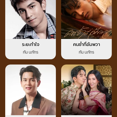
ระยะทำใจ
คนช้ำที่อัมพวา
กัน นภัทร
กัน นภัทร