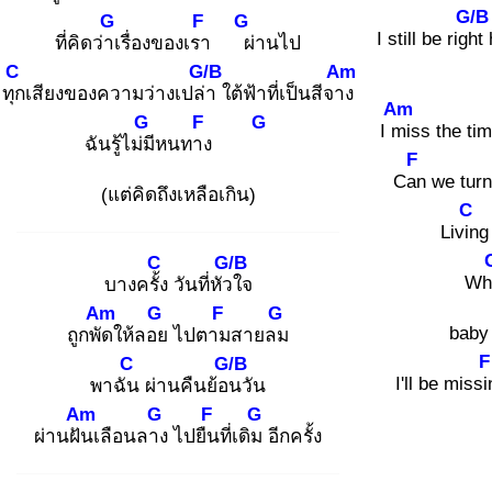
G/B
G
F
G
I still be right
h
ที่คิดว่าเ
รื่องของเรา
ผ่
านไป
C
G/B
Am
ทุก
เสียงของความว่างเปล่า
ใต้ฟ้าที่เป็นสีจาง
Am
G
F
G
I mi
ss the ti
ฉันรู้ไม่มี
หนทาง
F
Can
we turn
(แต่คิดถึงเหลือเกิน)
C
Livin
g
C
G/B
Wh
บางครั้ง
วันที่หัวใ
จ
Am
G
F
G
baby
ถูกพัด
ให้ลอย
ไปตาม
สายลม
F
C
G/B
I'll be missi
พาฉัน
ผ่านคืนย้อน
วัน
Am
G
F
G
ผ่านฝัน
เลือนลาง
ไปยืน
ที่เดิม
อีกครั้ง