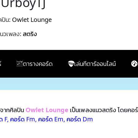
t.UrboyTJ
ลปิน:
Owlet Lounge
นวเพลง:
สตริง
์
ตารางคอร์ด
เล่นกีตาร์ออนไลน์
จากศิลปิน
Owlet Lounge
เป็นเพลงแนวสตริง โดยคอร
ด F
,
คอร์ด Fm
,
คอร์ด Em
,
คอร์ด Dm