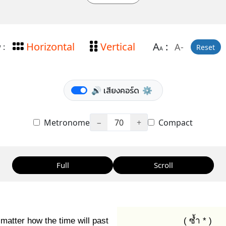
Horizontal
Vertical
A
:
A-
 :
Reset
A
🔊 เสียงคอร์ด
⚙️
Metronome
−
70
+
Compact
Full
Scroll
matter how the time will past
( ซ้ำ * )