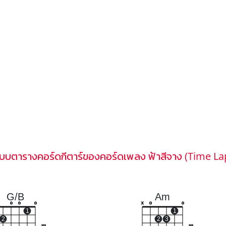
แบบตารางคอร์ดกีตาร์ของคอร์ดเพลง ฟ้าสีจาง (Time La
G/B
Am
o
o
o
x
o
o
1
1
2
2
3