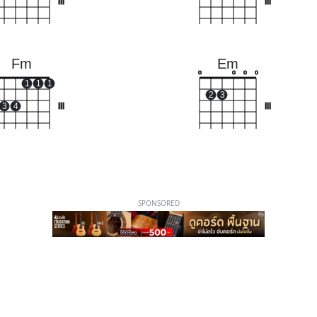
III
III
Fm
Em
o
o
o
o
1
1
1
2
3
3
4
III
III
SPONSORED