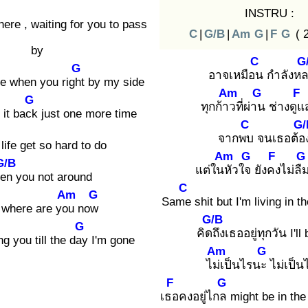
INSTRU :
ere , waiting for you to pass
C
|
G/B
|
Am
G
|
F
G
( 
by
C
G
G
อาจเหมือน
กำลังหล
me when you right
by my side
Am
G
F
G
ทุกก้าว
ที่ผ่าน
ช่างดูแ
 it back
just one more time
C
G/
จากพบ
จนเธอต้อ
 life get so hard to do
Am
G
F
G
G/B
แต่ในหั
วใจ
ยังคง
ไม่ลื
en
you not around
C
Am
G
Same
shit but I'm living in t
 where are you
now
G/B
G
คิดถึ
งเธออยู่ทุกวัน I'll
n
g you till the day
I'm gone
Am
G
ไม่เ
ป็นไรนะ
ไม่เป็นไ
F
G
เธอ
คงอยู่ไกล
might be in the