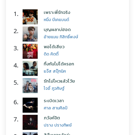
เพราะพี่รักจริง
1.
หนึ่ง บีเคแบนด์
บุญผลาบ่ฮอด
2.
อ้ายแมน ภิสิทธิ์พงษ์
พอได้เสียว
3.
ดิด คิตตี้
ทิ้งกันไม่ได้หรอก
4.
แจ๊ส สปุ๊กนิค
รักไม่ไหวแล้วโว้ย
5.
โจอี้ ภูวศิษฐ์
ระเบิดเวลา
6.
ศาล สานศิลป์
ภวังค์จิต
7.
ปราง ปรางทิพย์
สิลืมเขาแล้วล่ะ