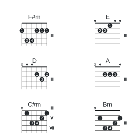
F#m
E
o
o
o
1
1
1
1
1
2
3
III
III
3
4
D
A
x
o
o
x
o
o
1
2
2
1
3
3
III
III
C#m
Bm
III
x
x
1
1
2
V
1
1
3
4
2
III
VII
3
4