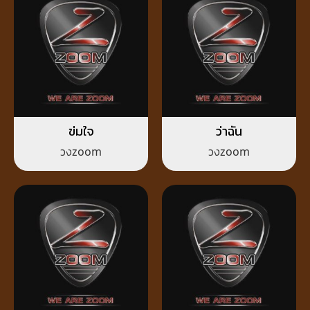
ข่มใจ
ว่าฉัน
วงzoom
วงzoom