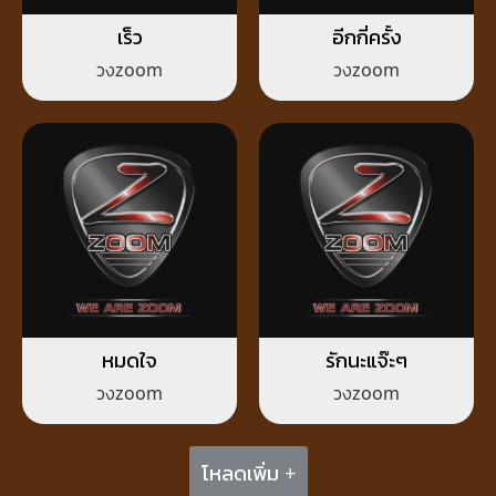
เร็ว
อีกกี่ครั้ง
วงzoom
วงzoom
หมดใจ
รักนะแจ๊ะๆ
วงzoom
วงzoom
โหลดเพิ่ม +