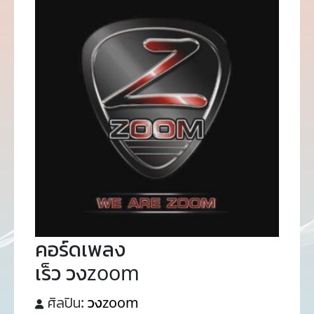
คอร์ดเพลง
เร็ว วงzoom
ศิลปิน:
วงzoom