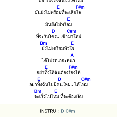
** อย่าเพิ่งทิ้ง
ฉันไปได้ไหม
E
F#m
มันยังไม่พร้อม
ที่จะเสียใจ
E
มันยังไม่พร้อม
D
C#m
ที่จะรับใคร
.. เข้ามา
ใหม่
Bm
E
ยัง
ไม่เตรียมหัวใจ
A
ได้โปรดเถอะหนา
E
F#m
อย่าทิ้ง
ให้ฉันต้องร้อง
ไห้
E
D
C#m
อย่าทิ้ง
ฉันไปมีคน
ใหม่.. ได้ไหม
Bm
E
จะเ
ร็วไปไหม
ที่จะต้องเจ็บ
INSTRU :
D
C#m