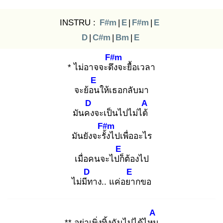
INSTRU :
F#m
|
E
|
F#m
|
E
D
|
C#m
|
Bm
|
E
F#m
* ไม่อาจจะดึง
จะยื้อเวลา
E
จะย้อน
ให้เธอกลับมา
D
A
มันคง
จะเป็นไปไม่ได้
F#m
มันยังจะรั้ง
ไปเพื่ออะไร
E
เมื่อคนจะไปก็
ต้องไป
D
E
ไม่มีท
าง.. แค่อยา
กขอ
A
** อย่าเพิ่งทิ้งฉันไปได้ไหม