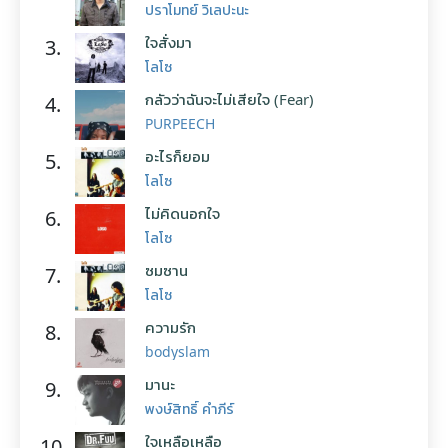
ปราโมทย์ วิเลปะนะ
ใจสั่งมา
3.
โลโซ
กลัวว่าฉันจะไม่เสียใจ (Fear)
4.
PURPEECH
อะไรก็ยอม
5.
โลโซ
ไม่คิดนอกใจ
6.
โลโซ
ซมซาน
7.
โลโซ
ความรัก
8.
bodyslam
มานะ
9.
พงษ์สิทธิ์ คำภีร์
ใจเหลือเหลือ
10.