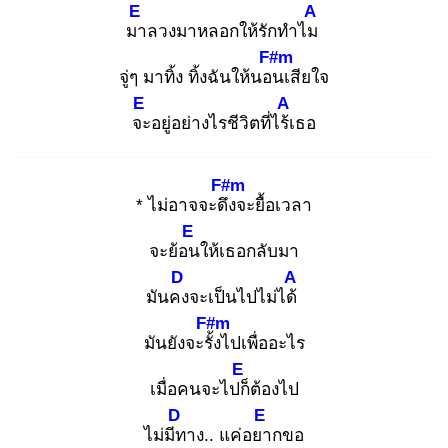
E
A
มา
ลวงมาหลอกให้รักทำไม
F#m
จู่ๆ มาทิ้ง ทิ้งฉันให้นอน
เสียใจ
E
A
จะ
อยู่อย่างไรชีวิตที่ไร้เ
ธอ
F#m
* ไม่อาจจะดึง
จะยื้อเวลา
E
จะย้อน
ให้เธอกลับมา
D
A
มันคง
จะเป็นไปไม่ได้
F#m
มันยังจะรั้ง
ไปเพื่ออะไร
E
เมื่อคนจะไปก็
ต้องไป
D
E
ไม่มีท
าง.. แค่อยา
กขอ