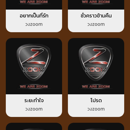
อยากเป็นที่รัก
ชั่วคราวข้ามคืน
วงzoom
วงzoom
ระยะทำใจ
โปรด
วงzoom
วงzoom