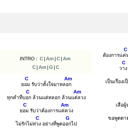
C
ต้องการแค่
INTRO :
C
|
Am
|
C
|
Am
C
C
|
Am
|
G
|
C
วาง
C
Am
เป็นเรื่องเ
ยอม
รับว่าตั้งใจมาหลอก
C
Am
ทุกคำที่บอก
ล้วนแต่หลอก ล้วนแต่ล
วง
C
Am
เสือผู
ยอม
รับว่าต้องการแค่ค
วง
C
G
ขอพูดตา
ไม่รักไม่ห่วง
อย่างที่พูดออก
ไป