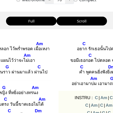
Full
Scroll
Am
C
ห
ลอก ไว้พร่ำพรอด เมื่อเ
หงา
อยาก
รักเธอนั้นไ
Am
C
แผนไว้ว่าจะไม่เ
อา
ขอมีเธอกอด
ไปตลอด จ
G
C
C
D
ป็นราว
ผ่านมาแล้ว ผ่าน
ไป
คำ
พูดคนยิ่งฟังยิ่ง
Am
อย่าเอามาบ่ม
เอามาถ
G
Am
้หญิง
ที่หยิ่งอย่างทรนง
INSTRU :
C
|
Am
|
C
C
Am
มตรง
วันนี้ขาดเธอไม่ได้
C
|
Am
|
C
|
Am
C
Dm
C
|
Am
|
G
|
C