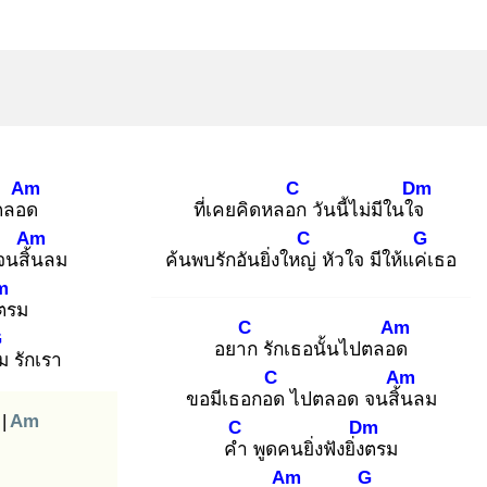
Am
C
Dm
ปตลอด
ที่เคยคิดหลอก
วันนี้ไม่มีในใจ
Am
C
G
นสิ้น
ลม
ค้นพบรักอันยิ่งใหญ่
หัวใจ มีให้แค่เ
ธอ
m
ต
รม
C
Am
G
อยาก
รักเธอนั้นไปตลอด
ม
รักเรา
C
Am
ขอมีเธอกอด
ไปตลอด จนสิ้น
ลม
|
Am
C
Dm
คำ
พูดคนยิ่งฟังยิ่งต
รม
Am
G