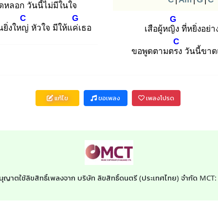
คิดหลอก
วันนี้ไม่มีในใจ
C
G
G
นยิ่งใหญ่
หัวใจ มีให้แค่เ
ธอ
เสือผู้หญิง
ที่หยิ่งอย่
C
ขอพูดตามตรง
วันนี้ขาด
แก้ไข
ขอเพลง
เพลงโปรด
นุญาตใช้ลิขสิทธิ์เพลงจาก บริษัท ลิขสิทธิ์ดนตรี (ประเทศไทย) จำกัด MCT