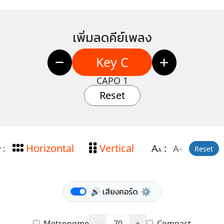
เพิ่มลดคีย์เพลง
Key C
CAPO 1
Reset
Horizontal
Vertical
A
:
A-
 :
Reset
A
🔊 เสียงคอร์ด
⚙️
Metronome
−
70
+
Compact