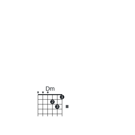
Dm
x
o
o
1
2
3
III