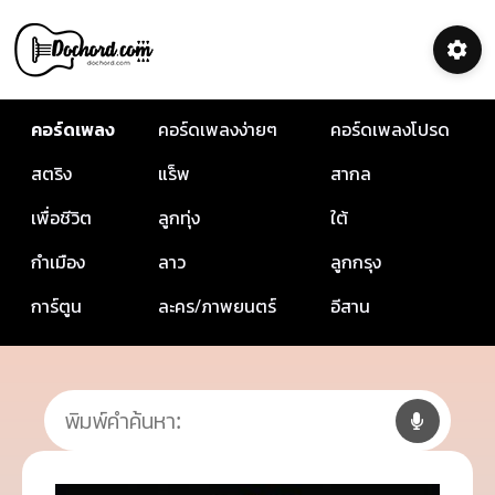
คอร์ดเพลง
คอร์ดเพลงง่ายๆ
คอร์ดเพลงโปรด
สตริง
แร็พ
สากล
เพื่อชีวิต
ลูกทุ่ง
ใต้
กำเมือง
ลาว
ลูกกรุง
การ์ตูน
ละคร/ภาพยนตร์
อีสาน