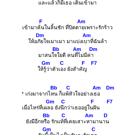
และแล้ว
ก็มีเธอ
เดินเข้ามา
F
Am
เข้ามาค้น
ในลิ้นชัก ที่ปิดตาย
เพราะรักร้าว
Dm
Am
ให้อภัย
ใจเมาเมา มาแบ่งเบา
ที่ฉันล้า
Bb
Am
Dm
มาสนใจใ
ยดี คนที่ไ
ม่มีค่า
Gm
C
F
F7
ให้รู้ว่
าตัวเอง
ยังสำคัญ
Bb
C
Am
Dm
* เก่งมาจากไหน
ก็แพ้หั
วใจอย่างเธอ
Gm
C
F
F7
เมื่อไหร่ที่เผลอ
ยังนึก
ว่าเธออยู่ในฝั
น
Bb
C
Am
D
ยังมีอีกหรือ
รักแท้ที่
เคยเสาะหา
มานาน
Gm
C