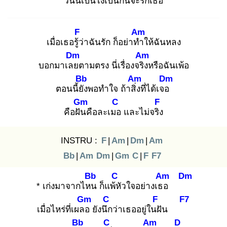
วันนี้เ
ป็นไงเป็นกันจะรักเธอ
F
Am
เมื่อเธอรู้ว่
าฉันรัก ก็อย่าทำ
ให้ฉันหลง
Dm
Am
บอกมาเลย
ตามตรง นี่เรื่องจริง
หรือฉันเพ้อ
Bb
Am
Dm
ตอนนี้ยัง
พอทำใจ ถ้าสิ่ง
ที่ได้เจอ
Gm
C
F
คือฝัน
คือละเมอ
และไม่จริง
INSTRU :
F
|
Am
|
Dm
|
Am
Bb
|
Am
Dm
|
Gm
C
|
F
F7
Bb
C
Am
Dm
* เก่งมาจากไหน
ก็แพ้หั
วใจอย่างเธอ
Gm
C
F
F7
เมื่อไหร่ที่เผลอ
ยังนึก
ว่าเธออยู่ในฝั
น
Bb
C
Am
D