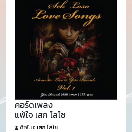
คอร์ดเพลง
แพ้ใจ เสก โลโซ
ศิลปิน:
เสก โลโซ