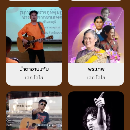
น้ำตาอาบแก้ม
พระเทพ
เสก โลโซ
เสก โลโซ