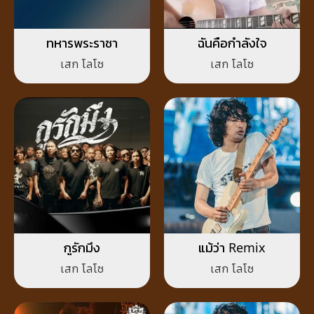
ทหารพระราชา
ฉันคือกำลังใจ
เสก โลโซ
เสก โลโซ
กูรักมึง
แม้ว่า Remix
เสก โลโซ
เสก โลโซ