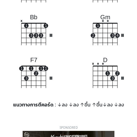
Bb
Gm
x
o
o
1
1
1
3
3
3
III
2
3
4
III
F7
D
x
o
o
1
1
1
1
2
1
2
3
III
3
III
แนวทางการตีคอร์ด
: ↓ลง ↓ลง ↑ขึ้น ↑ขึ้น↓ลง ↓ลง
SPONSORED