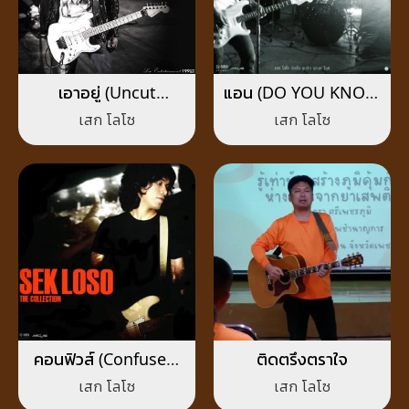
เอาอยู่ (Uncut
แอน (DO YOU KNOW
Version)
WHAT I MEAN?)
เสก โลโซ
เสก โลโซ
คอนฟิวส์ (Confused)
ติดตรึงตราใจ
ซะ
เสก โลโซ
เสก โลโซ