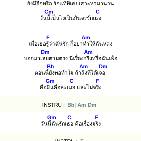
ยังมีอีกหรือ
รักแท้ที่
เคยเสาะหา
มานาน
Gm
C
วันนี้เ
ป็นไงเป็นกันจะรักเธอ
F
Am
เมื่อเธอรู้ว่
าฉันรัก ก็อย่าทำ
ให้ฉันหลง
Dm
Am
บอกมาเลย
ตามตรง นี่เรื่องจริง
หรือฉันเพ้อ
Bb
Am
Dm
ตอนนี้ยัง
พอทำใจ ถ้าสิ่ง
ที่ได้เจอ
Gm
C
F
คือฝัน
คือละเมอ
และไม่จริง
INSTRU :
Bb
|
Am
Dm
Gm
C
F
วันนี้ฉั
นรักเธอ
คือเรื่องจริง