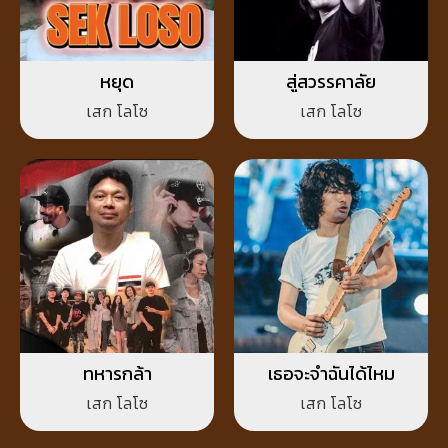
หยุด
สู่สวรรคาลัย
เสก โลโซ
เสก โลโซ
ทหารกล้า
เธอจะจำฉันได้ไหม
เสก โลโซ
เสก โลโซ