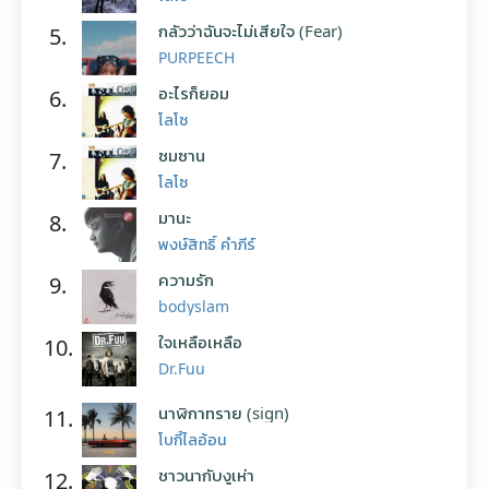
กลัวว่าฉันจะไม่เสียใจ (Fear)
5.
PURPEECH
อะไรก็ยอม
6.
โลโซ
ซมซาน
7.
โลโซ
มานะ
8.
พงษ์สิทธิ์ คำภีร์
ความรัก
9.
bodyslam
ใจเหลือเหลือ
10.
Dr.Fuu
นาฬิกาทราย (sign)
11.
โบกี้ไลอ้อน
ชาวนากับงูเห่า
12.