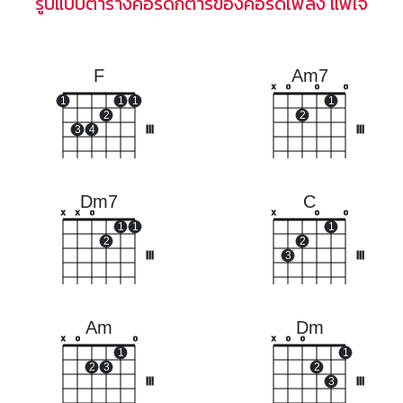
รูปแบบตารางคอร์ดกีตาร์ของคอร์ดเพลง แพ้ใจ
F
Am7
x
o
o
o
1
1
1
1
2
2
3
4
III
III
Dm7
C
x
x
o
x
o
o
1
1
1
2
2
III
3
III
Am
Dm
x
o
o
x
o
o
1
1
2
3
2
III
3
III