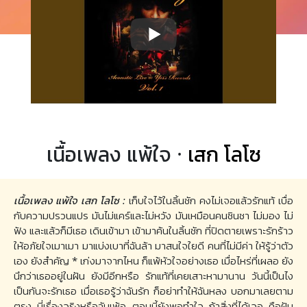
เนื้อเพลง แพ้ใจ ·
เสก โลโซ
เนื้อเพลง แพ้ใจ เสก โลโซ :
เก็บใจไว้ในลิ้นชัก คงไม่เจอแล้วรักแท้ เบื่อ
กับความปรวนแปร มันไม่แคร์และไม่หวัง มันเหมือนคนชินชา ไม่มอง ไม่
ฟัง และแล้วก็มีเธอ เดินเข้ามา เข้ามาค้นในลิ้นชัก ที่ปิดตายเพราะรักร้าว
ให้อภัยใจเมาเมา มาแบ่งเบาที่ฉันล้า มาสนใจใยดี คนที่ไม่มีค่า ให้รู้ว่าตัว
เอง ยังสำคัญ * เก่งมาจากไหน ก็แพ้หัวใจอย่างเธอ เมื่อไหร่ที่เผลอ ยัง
นึกว่าเธออยู่ในฝัน ยังมีอีกหรือ รักแท้ที่เคยเสาะหามานาน วันนี้เป็นไง
เป็นกันจะรักเธอ เมื่อเธอรู้ว่าฉันรัก ก็อย่าทำให้ฉันหลง บอกมาเลยตาม
ตรง นี่เรื่องจริงหรือฉันเพ้อ ตอนนี้ยังพอทำใจ ถ้าสิ่งที่ได้เจอ คือฝัน