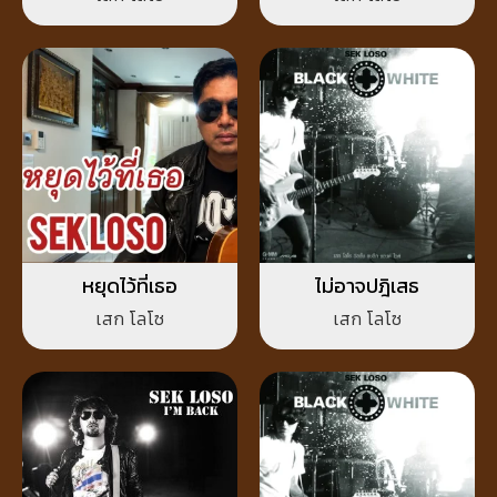
หยุดไว้ที่เธอ
ไม่อาจปฎิเสธ
เสก โลโซ
เสก โลโซ