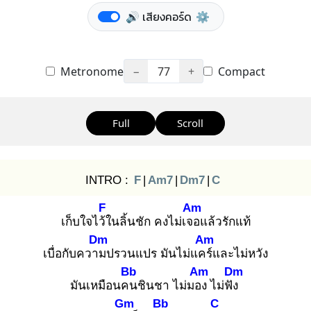
🔊 เสียงคอร์ด
⚙️
Metronome
−
77
+
Compact
Full
Scroll
INTRO :
F
|
Am7
|
Dm7
|
C
F
Am
เก็บใจไว้ใ
นลิ้นชัก คงไม่เจอ
แล้วรักแท้
Dm
Am
เบื่อกับความ
ปรวนแปร มันไม่แคร์
และไม่หวัง
Bb
Am
Dm
มันเหมือนคน
ชินชา ไม่มอง
ไม่ฟัง
Gm
Bb
C