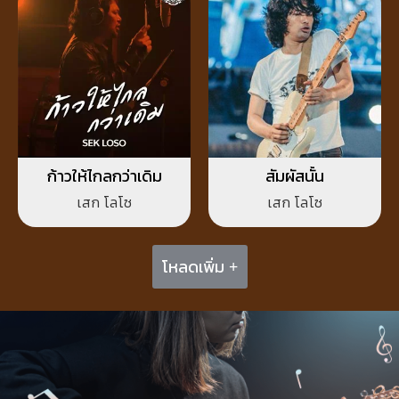
ก้าวให้ไกลกว่าเดิม
สัมผัสนั้น
เสก โลโซ
เสก โลโซ
โหลดเพิ่ม +