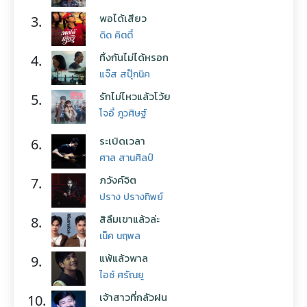
พอได้เสียว
3.
ดิด คิตตี้
ทิ้งกันไม่ได้หรอก
4.
แจ๊ส สปุ๊กนิค
รักไม่ไหวแล้วโว้ย
5.
โจอี้ ภูวศิษฐ์
ระเบิดเวลา
6.
ศาล สานศิลป์
ภวังค์จิต
7.
ปราง ปรางทิพย์
สิลืมเขาแล้วล่ะ
8.
เน็ค นฤพล
แพ้แล้วพาล
9.
ไอซ์ ศรัณยู
เจ้าสาวที่กลัวฝน
10.