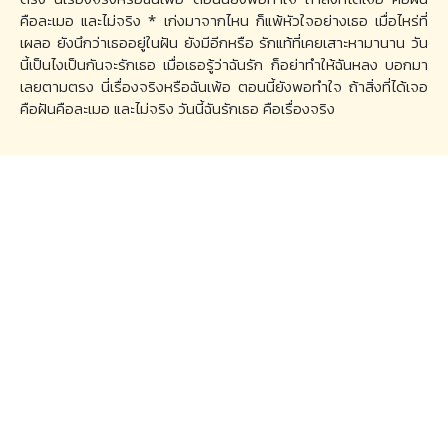
คือละเมอ และไม่จริง * เก่งมาจากไหน ก็แพ้หัวใจอย่างเธอ เมื่อไหร่ที่
เผลอ ยังนึกว่าเธออยู่ในฝัน ยังมีอีกหรือ รักแท้ที่เคยเสาะหามานาน วัน
นี้เป็นไงเป็นกันจะรักเธอ เมื่อเธอรู้ว่าฉันรัก ก็อย่าทำให้ฉันหลง บอกมา
เลยตามตรง นี่เรื่องจริงหรือฉันเพ้อ ตอนนี้ยังพอทำใจ ถ้าสิ่งที่ได้เจอ
คือฝันคือละเมอ และไม่จริง วันนี้ฉันรักเธอ คือเรื่องจริง