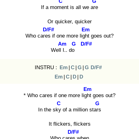
C
G
If a mome
nt is all we are
Or quicker, quicker
D/F#
Em
Who cares
if one more light
goes out?
Am
G
D/F#
Well I.
. do
INSTRU :
Em
|
C
|
G
|
G
D/F#
Em
|
C
|
D
|
D
Em
* Who cares if one more light
goes out?
C
G
In the sky
of a million stars
It flickers, flickers
D/F#
Who cares
when