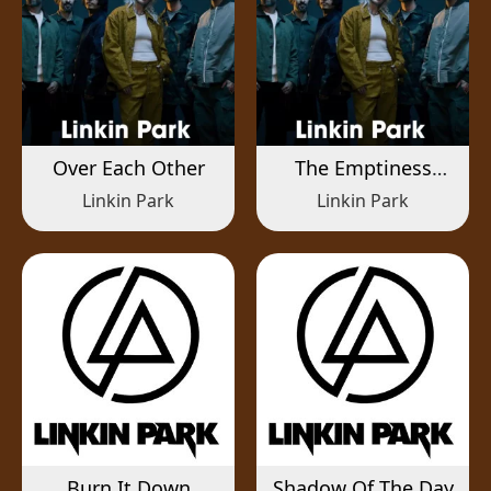
Over Each Other
The Emptiness
Machine
Linkin Park
Linkin Park
Burn It Down
Shadow Of The Day