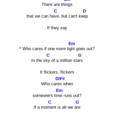
There are thing
s
C
D
that we can have
, but can't keep
If they say
Em
* Who cares if one more light
goes out?
C
G
In the sky
of a million stars
It flickers, flickers
D/F#
Who cares
when
Em
someone's time
runs out?
C
G
If a mome
nt is all we are