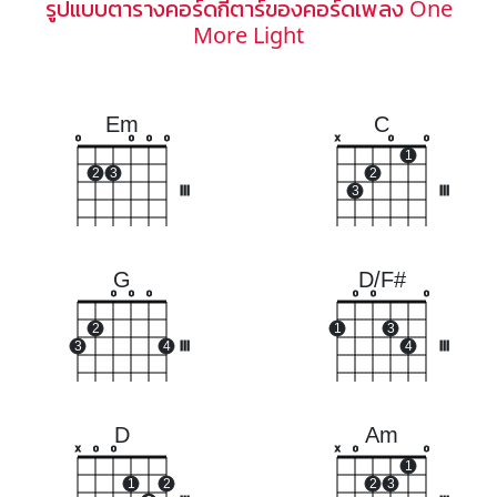
รูปแบบตารางคอร์ดกีตาร์ของคอร์ดเพลง One
More Light
Em
C
o
o
o
o
x
o
o
1
2
3
2
III
3
III
G
D/F#
o
o
o
o
o
o
2
1
3
3
4
III
4
III
D
Am
x
o
o
x
o
o
1
1
2
2
3