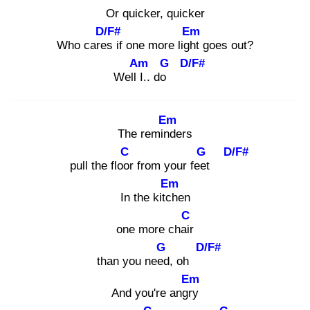
Or quicker, quicker
D/F#
Em
Who cares
if one more light
goes out?
Am
G
D/F#
Well I.
. do
Em
The remind
ers
C
G
D/F#
pull the floor
from your feet
Em
In the kitch
en
C
one more chair
G
D/F#
than you need
, oh
Em
And you're angry