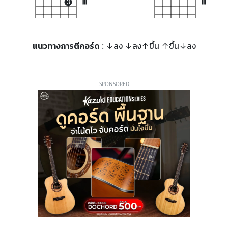
3
III
III
แนวทางการตีคอร์ด
: ↓ลง ↓ลง↑ขึ้น ↑ขึ้น↓ลง
SPONSORED