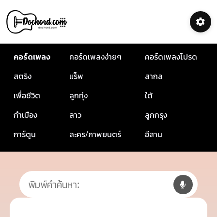
คอร์ดเพลง
คอร์ดเพลงง่ายๆ
คอร์ดเพลงโปรด
สตริง
แร็พ
สากล
เพื่อชีวิต
ลูกทุ่ง
ใต้
กำเมือง
ลาว
ลูกกรุง
การ์ตูน
ละคร/ภาพยนตร์
อีสาน