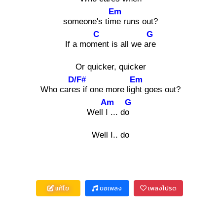
Em
someone's time
runs out?
C
G
If a mome
nt is all we are
Or quicker, quicker
D/F#
Em
Who cares
if one more light
goes out?
Am
G
Well I .
.. do
Well I.. do
แก้ไข
ขอเพลง
เพลงโปรด