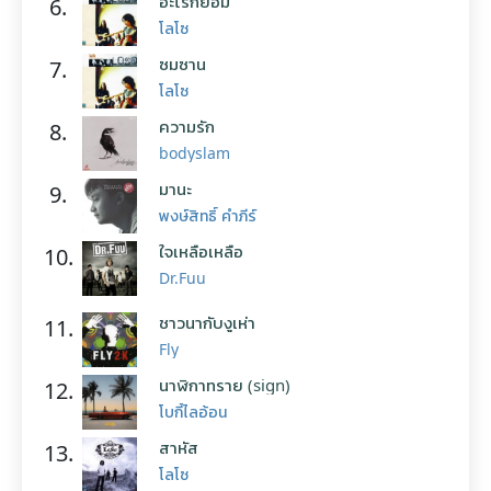
อะไรก็ยอม
6.
โลโซ
ซมซาน
7.
โลโซ
ความรัก
8.
bodyslam
มานะ
9.
พงษ์สิทธิ์ คำภีร์
ใจเหลือเหลือ
10.
Dr.Fuu
ชาวนากับงูเห่า
11.
Fly
นาฬิกาทราย (sign)
12.
โบกี้ไลอ้อน
สาหัส
13.
โลโซ