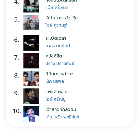
4.
แจ๊ส สปุ๊กนิค
รักไม่ไหวแล้วโว้ย
5.
โจอี้ ภูวศิษฐ์
ระเบิดเวลา
6.
ศาล สานศิลป์
ภวังค์จิต
7.
ปราง ปรางทิพย์
สิลืมเขาแล้วล่ะ
8.
เน็ค นฤพล
แพ้แล้วพาล
9.
ไอซ์ ศรัณยู
เจ้าสาวที่กลัวฝน
10.
เต๋อ เรวัต พุทธินันท์