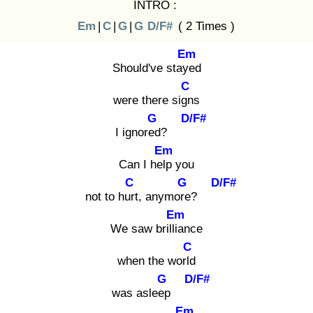
INTRO :
Em
|
C
|
G
|
G
D/F#
( 2 Times )
Em
Should've staye
d
C
were there sign
s
G
D/F#
I ignored
?
Em
Can I help
you
C
G
D/F#
not to hurt
, anymore
?
Em
We saw brillia
nce
C
when the world
G
D/F#
was asleep
Em