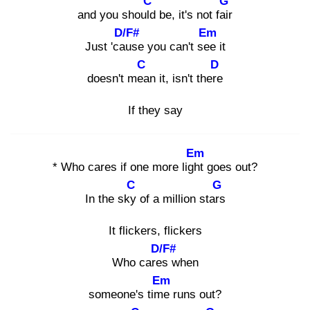
C
G
and you should
be, it's not fair
D/F#
Em
Just 'cau
se you can't see
it
C
D
doesn't mea
n it, isn't there
If they say
Em
* Who cares if one more light
goes out?
C
G
In the sky
of a million stars
It flickers, flickers
D/F#
Who cares
when
Em
someone's time
runs out?