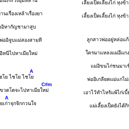
อินั่งระวังอุ้มหลาน
เลี้ยงเป็ดเลี้ยงไก่ หุงข
บานเรื่องเหล้าเรื่องยา
เลี้ยงเป็ดเลี้ยงไก่ หุงข
ออิหากัญชามาสูบ
ลูกสาวพ่ออยู่หล่อแ
 พ่ออิจูบแม่สองสามที
ใครมาแหลงแม่อีแกง
ออิหนีไปหาเมียใหม่
แม่อิขนไก่ชนมาเ
A
ชโย ไชโย ไชโย
พ่ออิเกลียดแม่แกไม
C#m
าขวดโตจะไปหาเมียใหม่
เอาไว้ทำไหร้แพ้ไก่เบี้
A
ียเก่า
จุกจิกกวนใจ
แม่เลี้ยงเป็ดยังได้ก