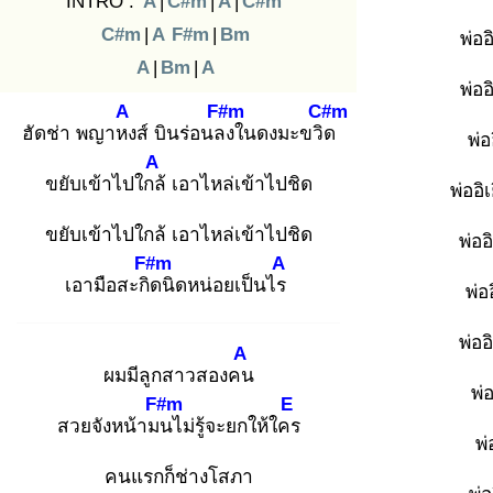
INTRO :
A
|
C#m
|
A
|
C#m
C#m
|
A
F#m
|
Bm
พ่อ
A
|
Bm
|
A
พ่อ
A
F#m
C#m
ฮัดช่า พญาหง
ส์ บินร่อนลง
ในดงมะขวิด
พ่อ
A
ขยับเข้าไปใกล้
เอาไหล่เข้าไปชิด
พ่ออิ
ขยับเข้าไปใกล้ เอาไหล่เข้าไปชิด
พ่ออ
F#m
A
เอามือสะกิด
นิดหน่อยเป็นไร
พ่อ
พ่ออ
A
ผมมีลูกสาวสองคน
พ่
F#m
E
สวยจังหน้ามน
ไม่รู้จะยกให้ใคร
พ่
คนแรกก็ช่างโสภา