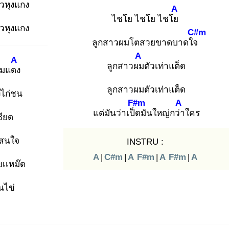
้าวหุงแกง
A
ไชโย ไชโย ไชโย
้าวหุงแกง
C#m
ลูกสาวผมโตสวยขาดบาดใจ
A
A
ลูกสาวผม
ตัวเท่าแต็ด
ก้มแดง
ลูกสาวผมตัวเท่าแต็ด
ไก่ชน
F#m
A
แต่มันว่าเป็ด
มันใหญ่กว่า
ใคร
ชียด
่สนใจ
INSTRU :
A
|
C#m
|
A
F#m
|
A
F#m
|
A
ยเเหม๊ด
ินไข่