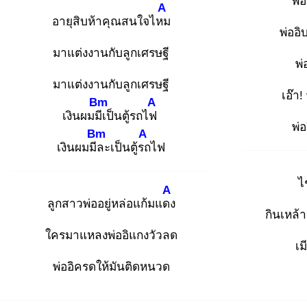
พ่อ
A
อายุสิบห้าคุณสนใจไหม
พ่ออิ
มาแต่งงานกับลูกเศรษฐี
พ่
มาแต่งงานกับลูกเศรษฐี
เอ๊า!
Bm
A
เงินผมมีเ
ป็นตู้รถไฟ
พ่
Bm
A
เงินผมมีล
ะเป็นตู้รถ
ไฟ
ไ
A
ลูกสาวพ่ออยู่หล่อแก้มแดง
กินเหล้
ใครมาแหลงพ่ออิแกงวัวลด
เม
พ่ออิครดให้มันติดหนวด