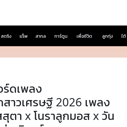
สตริง
แร็พ
สากล
การ์ตูน
เพื่อชีวิต
ลูกทุ่ง
ใต้
อร์ดเพลง
ูกสาวเศรษฐี 2026 เพลง
สสุตา x โนราลูกมอส x วัน