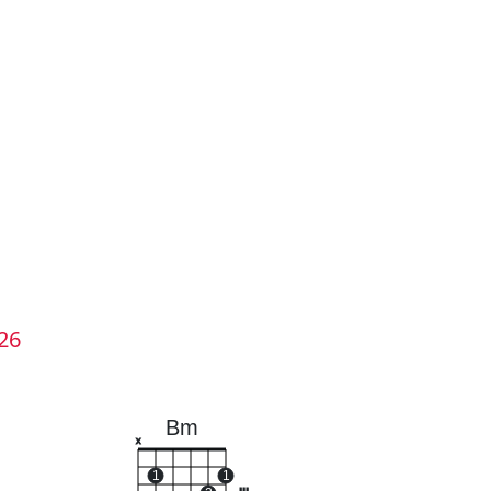
26
Bm
x
1
1