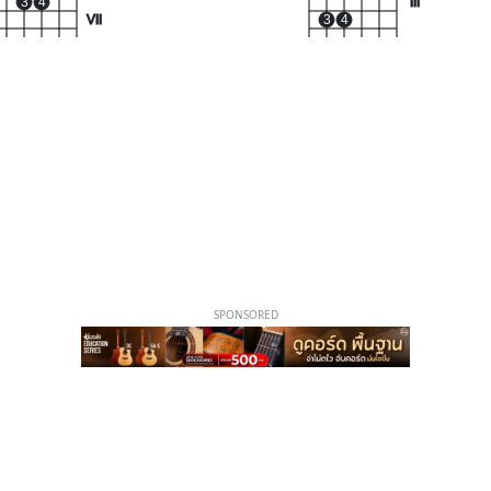
3
4
III
VII
3
4
SPONSORED