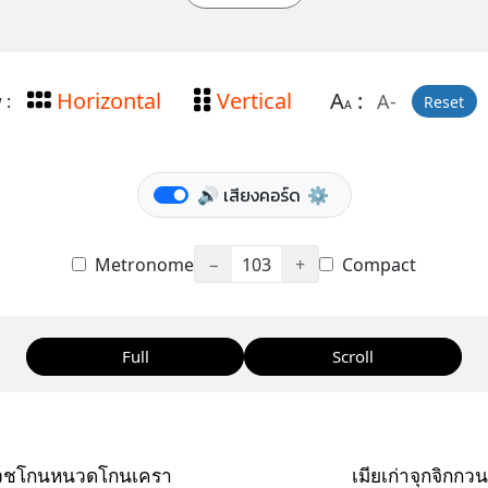
Horizontal
Vertical
A
:
A-
 :
Reset
A
🔊 เสียงคอร์ด
⚙️
Metronome
−
103
+
Compact
Full
Scroll
บวชโกนหนวดโกนเครา
เมียเก่าจุกจิกกว