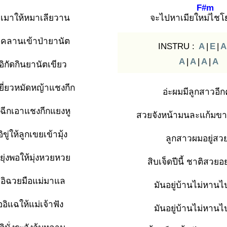
F#m
อิเมาให้หมาเลียวาน
จะไปหาเมียใหม่
ไชโ
อิคลานเข้าป่ายานัต
INSTRU :
A
|
E
|
A
A
|
A
|
A
|
A
อิกัดกินยานัตเขียว
เยี่ยวหมัดหญ้าแชงกีก
อ่ะผมมีลูกสาวอี
ิฉีกเอาแชงกีกแยงหู
สวยจังหน้ามนละแก้มข
อิขู่ให้ลูกเขยเข้ามุ้ง
ลูกสาวผมอยู่สวย
ิยุ่งพอให้มุ่งหวยหวย
สิบเจ็ดปีนี้ ชาติสวยอ
ออิฉวยมือแม่มาแล
มันอยู่บ้านไม่หาน
ออิแฉให้แม่เจ้าฟัง
มันอยู่บ้านไม่หาน