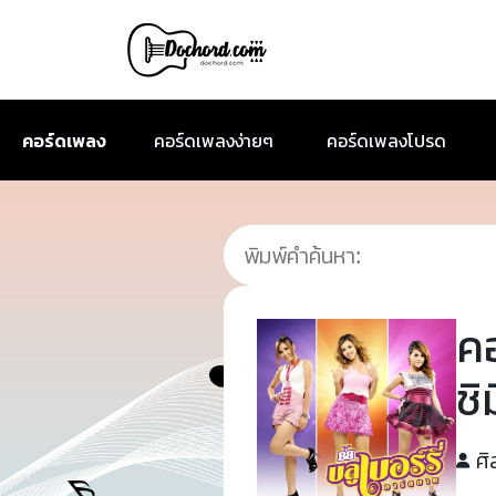
คอร์ดเพลง
คอร์ดเพลงง่ายๆ
คอร์ดเพลงโปรด
ค
ชิ
ศิ