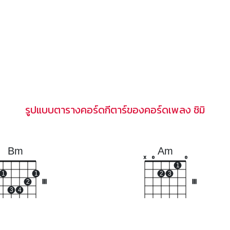
รูปแบบตารางคอร์ดกีตาร์ของคอร์ดเพลง ชิมิ
Bm
Am
x
o
o
1
1
1
2
3
2
III
III
3
4