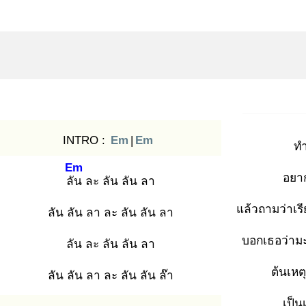
INTRO :
Em
|
Em
ทำ
Em
อยาก
ลัน
ละ ลัน ลัน ลา
แล้วถามว่าเรี
ลัน ลัน ลา ละ ลัน ลัน ลา
บอกเธอว่ามะเ
ลัน ละ ลัน ลัน ลา
ต้นเหตุ
ลัน ลัน ลา ละ ลัน ลัน ล๊า
เป็น