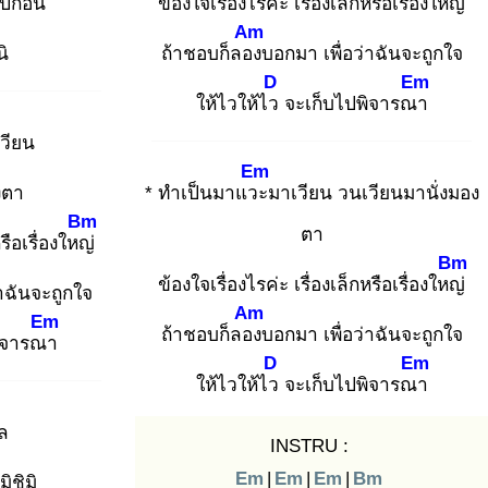
ปก่อน
ข้องใจเรื่องไรค่ะ เรื่องเล็กหรือเรื่องใหญ่
Am
นิ
ถ้าชอบก็ลอง
บอกมา เพื่อว่าฉันจะถูกใจ
D
Em
ให้ไวให้ไว
จะเก็บไปพิจารณา
วียน
Em
งตา
* ทำเป็นมาแวะ
มาเวียน วนเวียนมานั่งมอง
Bm
ตา
รือเรื่องใหญ่
Bm
ข้องใจเรื่องไรค่ะ เรื่องเล็กหรือเรื่องใหญ่
าฉันจะถูกใจ
Am
Em
ถ้าชอบก็ลอง
บอกมา เพื่อว่าฉันจะถูกใจ
ิจารณา
D
Em
ให้ไวให้ไว
จะเก็บไปพิจารณา
ล
INSTRU :
Em
|
Em
|
Em
|
Bm
ิชิมิ