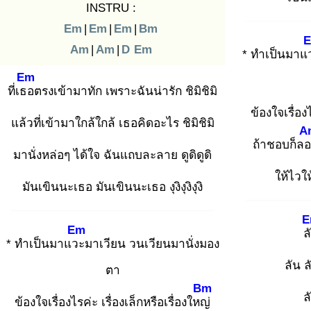
INSTRU :
Em
|
Em
|
Em
|
Bm
Am
|
Am
|
D
Em
* ทำเป็นมาแ
Em
ที่เธอ
ตรงเข้ามาทัก เพราะฉันน่ารัก ชิมิชิมิ
ข้องใจเรื่อง
แล้วที่เข้ามาใกล้ใกล้ เธอคิดอะไร ชิมิชิมิ
A
ถ้าชอบก็ลอ
มานั่งหล่อๆ ได้ใจ ฉันแถบละลาย ดูดิดูดิ
ให้ไวใ
มันเขินนะเธอ มันเขินนะเธอ งุงิงุงิงุงิ
E
Em
ล
* ทำเป็นมาแวะ
มาเวียน วนเวียนมานั่งมอง
ลัน 
ตา
Bm
ล
ข้องใจเรื่องไรค่ะ เรื่องเล็กหรือเรื่องใหญ่