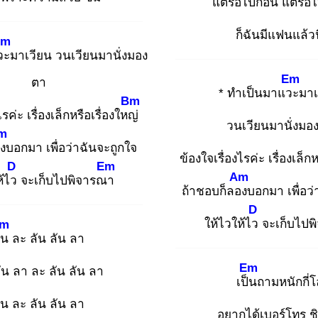
แต่รอไปก่อน แต่รอไ
ก็ฉันมีแฟนแล้ว
Em
วะ
มาเวียน วนเวียนมานั่งมอง
Em
ตา
* ทำเป็นมาแวะ
มาเ
Bm
ไรค่ะ เรื่องเล็กหรือเรื่องใหญ่
วนเวียนมานั่งมอ
m
ง
บอกมา เพื่อว่าฉันจะถูกใจ
ข้องใจเรื่องไรค่ะ เรื่องเล็กห
D
Em
Am
ห้ไว
จะเก็บไปพิจารณา
ถ้าชอบก็ลอง
บอกมา เพื่อว่
D
ให้ไวให้ไว
จะเก็บไปพ
m
ัน
ละ ลัน ลัน ลา
Em
ลัน ลา ละ ลัน ลัน ลา
เป็น
ถามหนักกี่โ
ัน ละ ลัน ลัน ลา
อยากได้เบอร์โทร ชิม