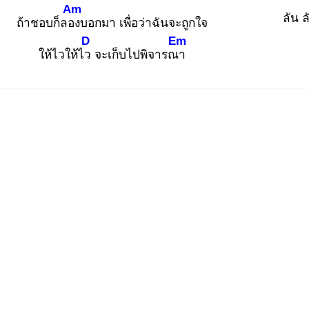
Am
ลัน ล
ถ้าชอบก็ลอง
บอกมา เพื่อว่าฉันจะถูกใจ
D
Em
ให้ไวให้ไว
จะเก็บไปพิจารณา