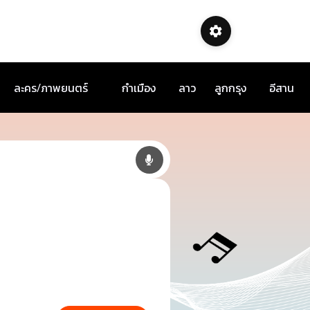
ละคร/ภาพยนตร์
กำเมือง
ลาว
ลูกกรุง
อีสาน