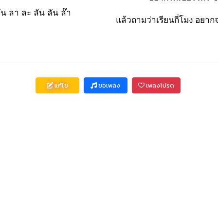
ัน ลา ละ ลัน ลัน ล๊า
แล้วถามว่าเรียนกี่โมง อยากจะ
แก้ไข
ขอเพลง
เพลงโปรด