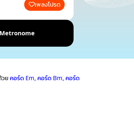
เพลงโปรด
Metronome
ด้วย
คอร์ด Em
,
คอร์ด Bm
,
คอร์ด