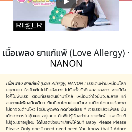
เนื้อเพลง ยาแก้แพ้ (Love Allergy) ·
NANON
เนื้อเพลง ยาแก้แพ้ (Love Allergy) NANON :
เธอเดินผ่านเหมือนโลก
หยุดหมุน ใจมันเต้นไม่เป็นจังหวะ ไม่ทันตั้งตัวก็เผลอมองตา จะหนียัง
ไงก็ไม่พ้นเธอ ตอนที่เธอเดินเข้ามาใกล้ เหมือนว่าใจมันจะละลาย แค่
สบตาแค่เพียงนิดเดียว ก็เหมือนโดนขโมยหัวใจ เหมือนโดนมนต์สะกด
ไม่อาจจะต้านไหว ใจมันฟุดฟิด คิดถึงแต่เธอ * เจอเธอแล้วแพ้เลย มัน
เกิดอาการไม่คุ้นเคย อยู่เฉยๆ ก็แพ้ไม่รู้ต้องทำไง ยาแก้แพ้.. แผงนึง ก็
ไม่รู้จะเอาอยู่ไหม ได้โปรดช่วยมาแก้แพ้ให้ฉันที Baby Please Please
Please Only one I need need need You know that I Adore