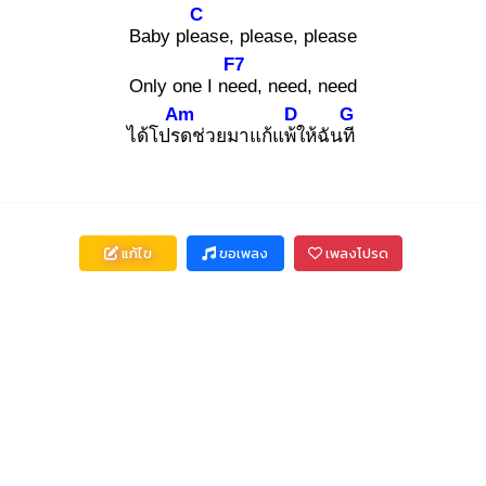
C
Baby plea
se, please, please
F7
Only one I nee
d, need, need
Am
D
G
ได้โปรด
ช่วยมาแก้แพ้ใ
ห้ฉันที
แก้ไข
ขอเพลง
เพลงโปรด