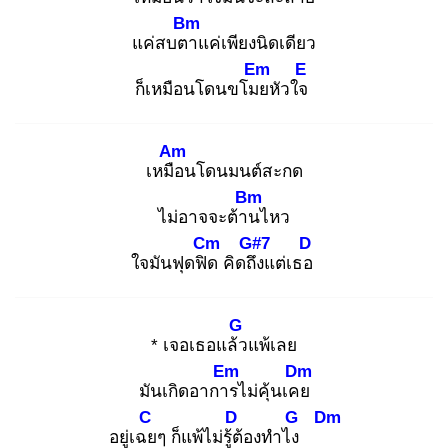
Bm
แค่สบตา
แค่เพียงนิดเดียว
Em
E
ก็เหมือนโดนขโมย
หัวใจ
Am
เหมือ
นโดนมนต์สะกด
Bm
ไม่อาจจะต้าน
ไหว
Cm
G#7
D
ใจมันฟุดฟิด
คิดถึง
แต่เธอ
G
* เจอเธอแล้ว
แพ้เลย
Em
Dm
มันเกิดอาการ
ไม่คุ้นเคย
C
D
G
Dm
อยู่เฉย
ๆ ก็แพ้ไม่รู้ต้
องทำไง