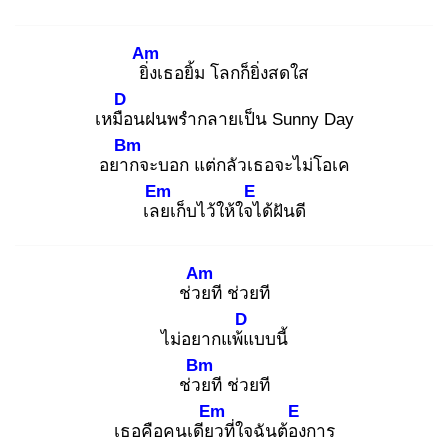
Am
ยิ่ง
เธอยิ้ม โลกก็ยิ่งสดใส
D
เหมือ
นฝนพรำกลายเป็น Sunny Day
Bm
อยาก
จะบอก แต่กลัวเธอจะไม่โอเค
Em
E
เลย
เก็บไว้ให้ใจไ
ด้ฝันดี
Am
ช่วย
ที ช่วยที
D
ไม่อยากแพ้แ
บบนี้
Bm
ช่วย
ที ช่วยที
Em
E
เธอคือคนเดียว
ที่ใจฉันต้อง
การ