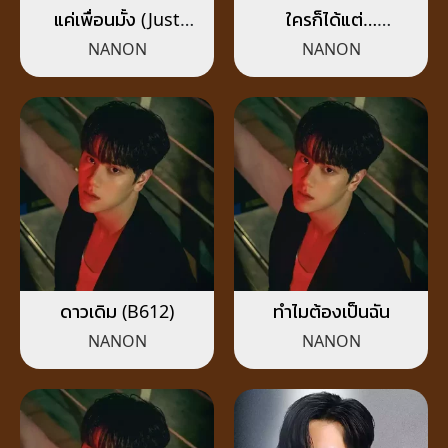
แค่เพื่อนมั้ง (Just
ใครก็ได้แต่…
Friend?)
(MILLIONS PEOPLE)
NANON
NANON
ดาวเดิม (B612)
ทำไมต้องเป็นฉัน
NANON
NANON