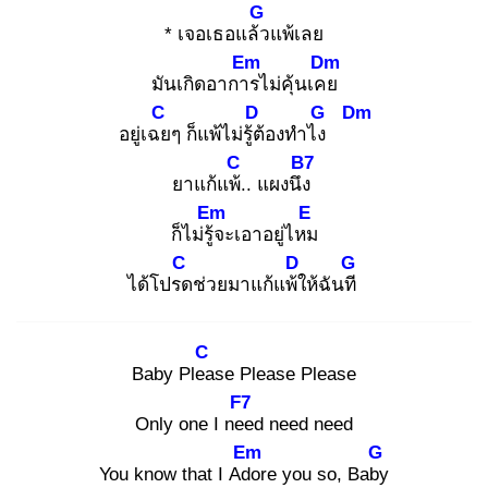
G
* เจอเธอแล้ว
แพ้เลย
Em
Dm
มันเกิดอาการ
ไม่คุ้นเคย
C
D
G
Dm
อยู่เฉย
ๆ ก็แพ้ไม่รู้ต้
องทำไง
C
B7
ยาแก้แพ้.
. แผงนึง
Em
E
ก็ไม่รู้จ
ะเอาอยู่ไหม
C
D
G
ได้โปรด
ช่วยมาแก้แพ้ใ
ห้ฉันที
C
Baby Plea
se Please Please
F7
Only one I nee
d need need
Em
G
You know that I Ado
re you so, Baby