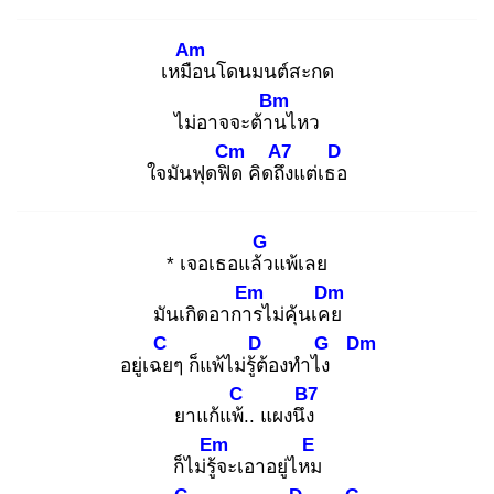
Am
เหมือ
นโดนมนต์สะกด
Bm
ไม่อาจจะต้าน
ไหว
Cm
A7
D
ใจมันฟุดฟิด
คิดถึง
แต่เธอ
G
* เจอเธอแล้ว
แพ้เลย
Em
Dm
มันเกิดอาการ
ไม่คุ้นเคย
C
D
G
Dm
อยู่เฉย
ๆ ก็แพ้ไม่รู้ต้
องทำไง
C
B7
ยาแก้แพ้.
. แผงนึง
Em
E
ก็ไม่รู้จ
ะเอาอยู่ไหม