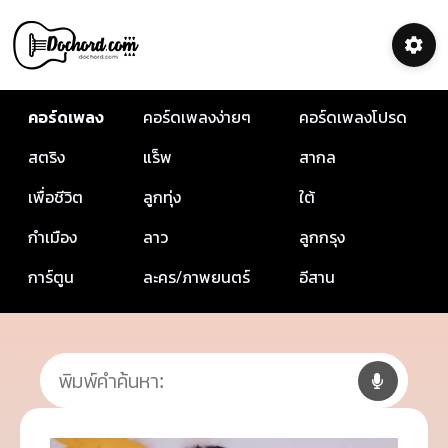
คอร์ดเพลง
คอร์ดเพลงง่ายๆ
คอร์ดเพลงโปรด
สตริง
แร็พ
สากล
เพื่อชีวิต
ลูกทุ่ง
ใต้
กำเมือง
ลาว
ลูกกรุง
การ์ตูน
ละคร/ภาพยนตร์
อีสาน