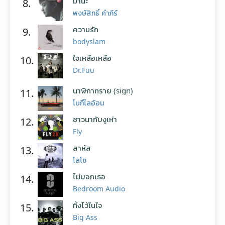
มานะ
8.
พงษ์สิทธิ์ คำภีร์
ความรัก
9.
bodyslam
ใจเหลือเหลือ
10.
Dr.Fuu
นาฬิกาทราย (sign)
11.
โบกี้ไลอ้อน
ชาวนากับงูเห่า
12.
Fly
สาหัส
13.
โลโซ
ไม่บอกเธอ
14.
Bedroom Audio
ทิ้งไว้ในใจ
15.
Big Ass