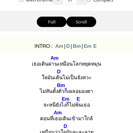
Full
Scroll
INTRO :
Am
|
D
|
Bm
|
Em
E
Am
เธอเดินผ่าน
เหมือนโลกหยุดหมุน
D
ใจมันเต้น
ไม่เป็นจังหวะ
Bm
ไม่ทันตั้งตัว
ก็เผลอมองตา
Em
E
จะหนียังไงก็
ไม่พ้น
เธอ
Am
ตอนที่เธอ
เดินเข้ามาใกล้
D
เหมือนว่าใจมั
นจะละลาย