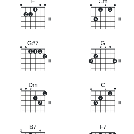
E
Cm
o
o
o
x
o
x
1
2
1
2
3
III
4
III
G#7
G
x
x
o
o
o
1
1
1
2
2
III
3
4
III
Dm
C
x
o
o
x
o
o
1
1
2
2
3
III
3
III
B7
F7
x
o