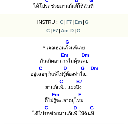
C
D
G
ได้โปรด
ช่วยมาแก้แพ้ใ
ห้ฉันที
INSTRU :
C
|
F7
|
Em
|
G
C
|
F7
|
Am
D
|
G
G
* เจอเธอแล้ว
แพ้เลย
Em
Dm
มันเกิดอาการ
ไม่คุ้นเคย
C
D
G
Dm
อยู่เฉย
ๆ ก็แพ้ไม่รู้ต้
องทำไง.
.
C
B7
ยาแก้แพ้.
. แผงนึง
Em
E
ก็ไม่รู้จ
ะเอาอยู่ไหม
C
D
G
ได้โปรด
ช่วยมาแก้แพ้
ให้ฉันที