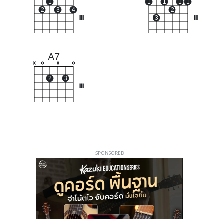
1
1
1
1
1
2
3
4
2
III
3
III
A7
x
o
o
o
2
3
III
SPONSORED