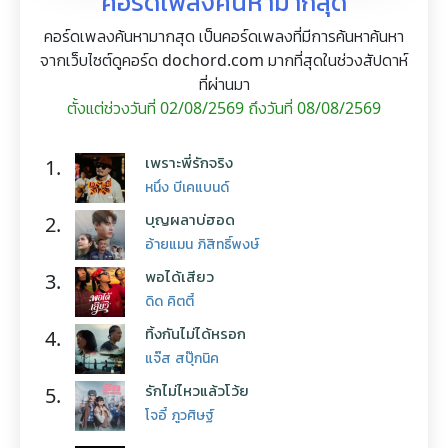
คอร์ดเพลงค้นหามากสุด
คอร์ดเพลงค้นหามากสุด เป็นคอร์ดเพลงที่มีการค้นหาค้นหา
จากเว็บไซต์ดูคอร์ด dochord.com มากที่สุดในช่วงสัปดาห์
ที่ผ่านมา
ตั้งแต่ช่วงวันที่ 02/08/2569 ถึงวันที่ 08/08/2569
เพราะพี่รักจริง
1.
หนึ่ง บีเคแบนด์
บุญผลาบ่ฮอด
2.
อ้ายแมน ภิสิทธิ์พงษ์
พอได้เสียว
3.
ดิด คิตตี้
ทิ้งกันไม่ได้หรอก
4.
แจ๊ส สปุ๊กนิค
รักไม่ไหวแล้วโว้ย
5.
โจอี้ ภูวศิษฐ์