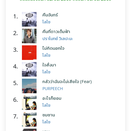
คืนจันทร์
1.
โลโซ
คืนที่ดาวเต็มฟ้า
2.
ปราโมทย์ วิเลปะนะ
ไม่คิดนอกใจ
3.
โลโซ
ใจสั่งมา
4.
โลโซ
กลัวว่าฉันจะไม่เสียใจ (Fear)
5.
PURPEECH
อะไรก็ยอม
6.
โลโซ
ซมซาน
7.
โลโซ