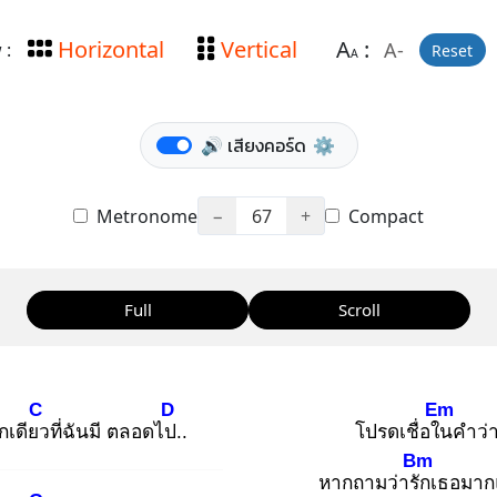
Horizontal
Vertical
A
:
A-
 :
Reset
A
🔊 เสียงคอร์ด
⚙️
Metronome
−
67
+
Compact
Full
Scroll
C
D
Em
กเดียว
ที่ฉันมี ตลอดไป.
.
โปรดเชื่อใน
คำว่า
Bm
หากถามว่ารัก
เธอมาก