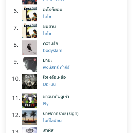
อะไรก็ยอม
6.
โลโซ
ซมซาน
7.
โลโซ
ความรัก
8.
bodyslam
มานะ
9.
พงษ์สิทธิ์ คำภีร์
ใจเหลือเหลือ
10.
Dr.Fuu
ชาวนากับงูเห่า
11.
Fly
นาฬิกาทราย (sign)
12.
โบกี้ไลอ้อน
สาหัส
13.