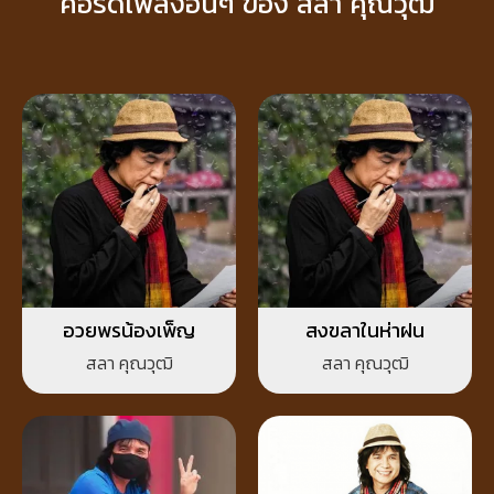
คอร์ดเพลงอื่นๆ ของ สลา คุณวุฒิ
อวยพรน้องเพ็ญ
สงขลาในห่าฝน
สลา คุณวุฒิ
สลา คุณวุฒิ