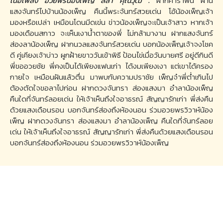
เนื้อเพลง อวยพรน้องเพ็ญ สลา คุณวุฒิ :
ฝากคำรำพัน ผ่าน
แสงจันทร์ไปบ้านน้องเพ็ญ คืนนี้พระจันทร์สวยเด่น โอ้น้องเพ็ญเจ้า
มองหรือเปล่า เหมือนโดนมีดเข่น ข่าวน้องเพ็ญจะเป็นเจ้าสาว หากเจ้า
มองเดือนสกาว จะเห็นเงาน้ำตาของพี่ ไม่กล้ามางาน ฝากแสงจันทร์
ส่องลาน้องเพ็ญ ฝากนวลแสงจันทร์สวยเด่น บอกน้องเพ็ญเจ้าจงโชค
ดี คู่เคียงเจ้าบ่าว ผูกฝ้ายขาววันเข้าพิธี ป้อนไข่เมื่อวันบายศรี อยู่ดีกินดี
พี่ขออวยชัย พี่คงเป็นได้เพียงแฟนเก่า ได้งมเพียงเงา แต่เขาได้ครอง
กายใจ เหมือนฝันแล้วตื่น มาพบกับความปราชัย เพ็ญจ๋าพี่ต่ำเกินไป
ต้องตัดใจขอลาไปก่อน ฝากดวงจันทรา ส่องแสงมา อำลาน้องเพ็ญ
คืนใดที่จันทร์ลอยเด่น ให้เจ้าเห็นถึงใจอาธรณ์ สัญญารักเก่า พี่ส่งคืน
ด้วยแสงเดือนรอน บอกจันทร์ส่องถึงห้องนอน ร่วมอวยพรวิวาห์น้อง
เพ็ญ ฝากดวงจันทรา ส่องแสงมา อำลาน้องเพ็ญ คืนใดที่จันทร์ลอย
เด่น ให้เจ้าเห็นถึงใจอาธรณ์ สัญญารักเก่า พี่ส่งคืนด้วยแสงเดือนรอน
บอกจันทร์ส่องถึงห้องนอน ร่วมอวยพรวิวาห์น้องเพ็ญ