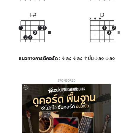
F#
D
x
o
o
1
1
1
1
2
2
III
3
III
3
4
แนวทางการตีคอร์ด
: ↓ลง ↓ลง ↑ขึ้น↓ลง ↓ลง
SPONSORED