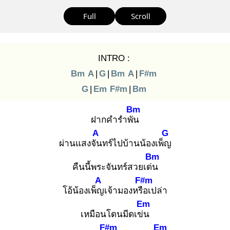
Full
Scroll
INTRO :
Bm
A
|
G
|
Bm
A
|
F#m
G
|
Em
F#m
|
Bm
Bm
ฝากคำรำพัน
A
G
ผ่านแสงจัน
ทร์ไปบ้านน้องเพ็ญ
Bm
คืนนี้พระจันทร์สวยเด่น
A
F#m
โอ้น้องเพ็ญ
เจ้ามองหรือ
เปล่า
Em
เหมือนโดนมีดเข่น
F#m
Em