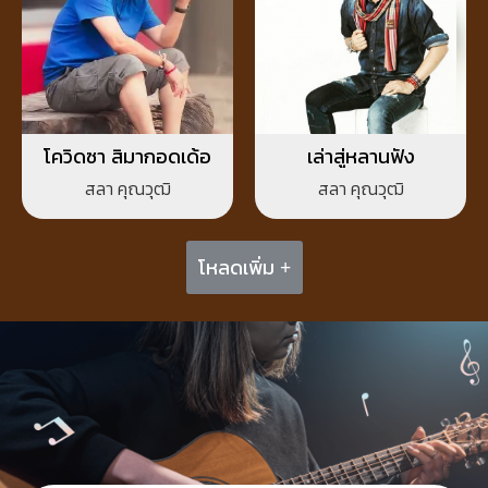
โควิดซา สิมากอดเด้อ
เล่าสู่หลานฟัง
สลา คุณวุฒิ
สลา คุณวุฒิ
โหลดเพิ่ม +