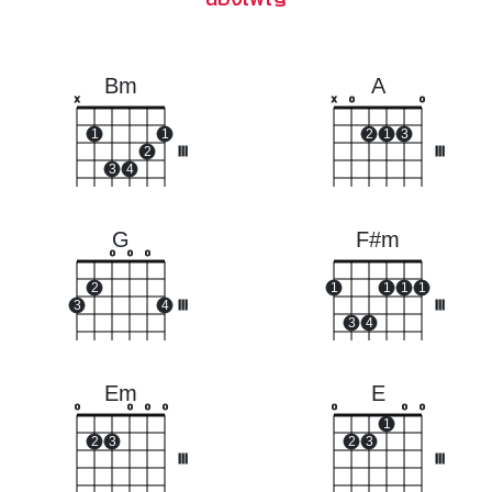
Bm
A
x
x
o
o
1
1
2
1
3
2
III
III
3
4
G
F#m
o
o
o
2
1
1
1
1
3
4
III
III
3
4
Em
E
o
o
o
o
o
o
o
1
2
3
2
3
III
III