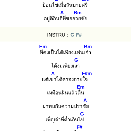
ป้อนไข่เ
มื่อวันบายศรี
A
Bm
อยู่ดีกินดีพี่
ขออวย
ชัย
INSTRU :
G
F#
Em
Bm
พี่ค
งเป็นได้เพียงแฟนเก่า
G
ได้งมเพียงเงา
A
F#m
แต่เขา
ได้ครองกายใจ
Em
เหมือนฝันแล้วตื่น
A
มาพบกับความปราชัย
G
เพ็ญจ๋าพี่ต่ำเกินไป
F#