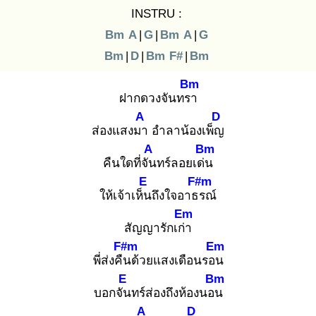
INSTRU :
Bm
A
|
G
|
Bm
A
|
G
Bm
|
D
|
Bm
F#
|
Bm
Bm
ฝากดวงจันทรา
A
D
ส่องแสงมา
อำลาน้องเพ็ญ
A
Bm
คืนใดที่จัน
ทร์ลอยเด่น
E
F#m
ให้เจ้าเห็น
ถึงใจอาธร
ณ์
Em
สัญญารักเก่า
F#m
Em
พี่ส่งคืน
ด้วยแสงเดือนรอน
E
Bm
บอกจัน
ทร์ส่องถึงห้องนอน
A
D