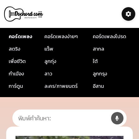
คอร์ดเพลง
คอร์ดเพลงง่ายๆ
คอร์ดเพลงโปรด
สตริง
แร็พ
สากล
เพื่อชีวิต
ลูกทุ่ง
ใต้
กำเมือง
ลาว
ลูกกรุง
การ์ตูน
ละคร/ภาพยนตร์
อีสาน