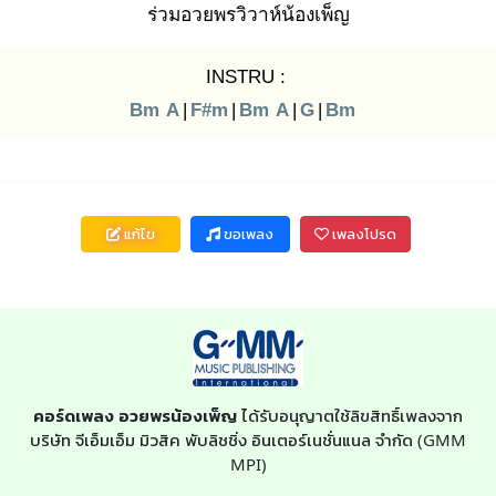
ร่วมอวยพร
วิวาห์น้อง
เพ็ญ
INSTRU :
Bm
A
|
F#m
|
Bm
A
|
G
|
Bm
แก้ไข
ขอเพลง
เพลงโปรด
คอร์ดเพลง อวยพรน้องเพ็ญ
ได้รับอนุญาตใช้ลิขสิทธิ์เพลงจาก
บริษัท จีเอ็มเอ็ม มิวสิค พับลิชชิ่ง อินเตอร์เนชั่นแนล จำกัด (GMM
MPI)