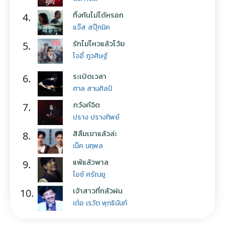
ทิ้งกันไม่ได้หรอก
4.
แจ๊ส สปุ๊กนิค
รักไม่ไหวแล้วโว้ย
5.
โจอี้ ภูวศิษฐ์
ระเบิดเวลา
6.
ศาล สานศิลป์
ภวังค์จิต
7.
ปราง ปรางทิพย์
สิลืมเขาแล้วล่ะ
8.
เน็ค นฤพล
แพ้แล้วพาล
9.
ไอซ์ ศรัณยู
เจ้าสาวที่กลัวฝน
10.
เต๋อ เรวัต พุทธินันท์