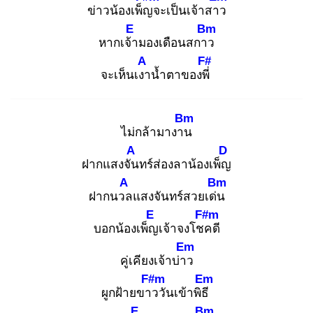
ข่าวน้องเพ็ญ
จะเป็นเจ้าสาว
E
Bm
หากเจ้า
มองเดือนสกาว
A
F#
จะเห็นเงา
น้ำตาของพี่
Bm
ไม่กล้ามางาน
A
D
ฝากแสงจัน
ทร์ส่องลาน้องเพ็ญ
A
Bm
ฝากนวล
แสงจันทร์สวยเด่น
E
F#m
บอกน้องเพ็ญ
เจ้าจงโชค
ดี
Em
คู่เคียงเจ้าบ่าว
F#m
Em
ผูกฝ้ายขาว
วันเข้าพิธี
E
Bm