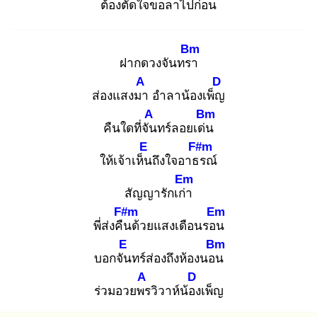
ต้องตัดใจขอลาไปก่
อน
Bm
ฝากดวงจันทรา
A
D
ส่องแสงมา
อำลาน้องเพ็ญ
A
Bm
คืนใดที่จัน
ทร์ลอยเด่น
E
F#m
ให้เจ้าเห็น
ถึงใจอาธร
ณ์
Em
สัญญารักเก่า
F#m
Em
พี่ส่งคืน
ด้วยแสงเดือนรอน
E
Bm
บอกจัน
ทร์ส่องถึงห้องนอน
A
D
ร่วมอวยพร
วิวาห์น้อง
เพ็ญ