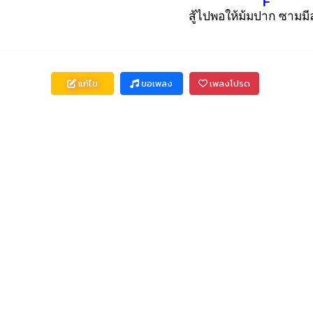
F
สู้ไปพอให้ม้มปาก
ซามมี
แก้ไข
ขอเพลง
เพลงโปรด