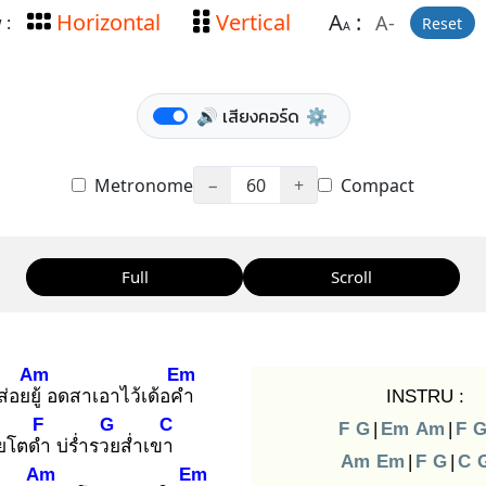
Horizontal
Vertical
A
:
A-
 :
Reset
A
🔊 เสียงคอร์ด
⚙️
Metronome
−
60
+
Compact
Full
Scroll
Am
Em
่อยยู้
อดสาเอาไว้เด้อคำ
INSTRU :
F
G
C
F
G
|
Em
Am
|
F
ายโตดำ
บ่ร่ำรวย
ส่ำเขา
Am
Em
|
F
G
|
C
Am
Em