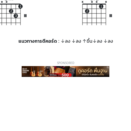
o
o
x
o
o
o
1
1
2
2
3
III
III
แนวทางการตีคอร์ด
: ↓ลง ↓ลง ↑ขึ้น↓ลง ↓ลง
SPONSORED