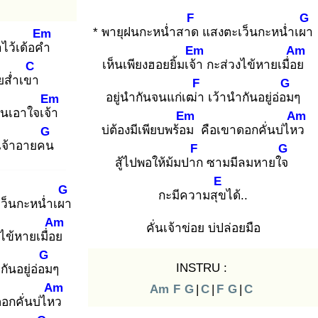
F
G
* พายุฝนกะหน่ำสาด
แสงตะเว็นกะหน่ำเผา
Em
ไว้เด้อคำ
Em
Am
เห็นเพียงฮอยยิ้มเจ้า
กะส่วงไข้หายเมื่อย
C
ย
ส่ำเขา
F
G
อยู่นำกันจนแก่เฒ่า
เว้านำกันอยู่อ่อม
ๆ
Em
้นเอาใจเจ้า
Em
Am
บ่ต้องมีเพียบพร้อม
คือเขาดอกคั่นบ่ไหว
G
เจ้าอายคน
F
G
สู้ไปพอให้ม้มปาก
ซามมีลมหายใจ
E
G
กะมีความสุข
ได้..
ว็นกะหน่ำเผา
Am
คั่นเจ้าข่อย บ่ปล่อยมือ
ไข้หายเมื่อย
G
INSTRU :
ันอยู่อ่อม
ๆ
Am
Am
F
G
|
C
|
F
G
|
C
อกคั่นบ่ไหว