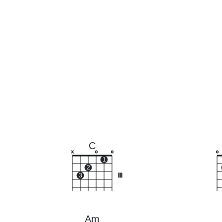
C
x
o
o
o
1
2
3
III
Am