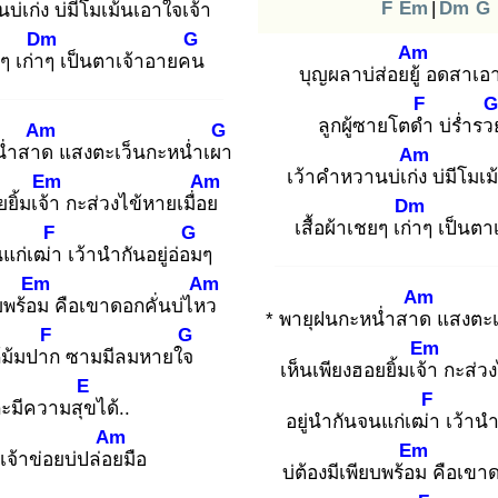
F
Em
|
Dm
G
นบ่เก่ง
บ่มีโมเม้นเอาใจเจ้า
Dm
G
Am
ยๆ เก่าๆ
เป็นตาเจ้าอายคน
บุญผลาบ่ส่อยยู้
อดสาเอา
F
G
ลูกผู้ซายโตดำ
บ่ร่ำรว
Am
G
น่ำสาด
แสงตะเว็นกะหน่ำเผา
Am
เว้าคำหวานบ่เก่ง
บ่มีโมเม
Em
Am
ยิ้มเจ้า
กะส่วงไข้หายเมื่อย
Dm
เสื้อผ้าเชยๆ เก่า
ๆ เป็นตา
F
G
นแก่เฒ่า
เว้านำกันอยู่อ่อม
ๆ
Em
Am
Am
ยบพร้อม
คือเขาดอกคั่นบ่ไหว
* พายุฝนกะหน่ำสาด
แสงตะเ
F
G
Em
้ม้มปาก
ซามมีลมหายใจ
เห็นเพียงฮอยยิ้มเจ้า
กะส่วง
E
F
ะมีความสุข
ได้..
อยู่นำกันจนแก่เฒ่า
เว้านำก
Am
Em
นเจ้าข่อยบ่ปล่อย
มือ
บ่ต้องมีเพียบพร้อม
คือเขาด