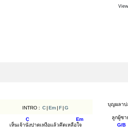
View
บุญผลาบ่ส
INTRO :
C
|
Em
|
F
|
G
ลูกผู้ซ
C
Em
เห็นเจ้านั่ง
ปาดเหงือแล้วคึดเหลือใจ
G/B