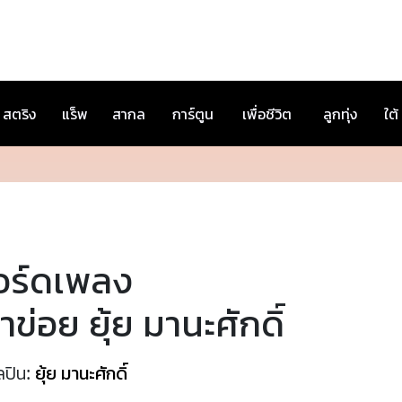
สตริง
แร็พ
สากล
การ์ตูน
เพื่อชีวิต
ลูกทุ่ง
ใต้
อร์ดเพลง
้าข่อย ยุ้ย มานะศักดิ์
ลปิน:
ยุ้ย มานะศักดิ์