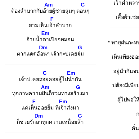
เว้าคำหว
า
Am
G
ต้องลำบากกับอ้าย
ผู้ชายลุ่มๆ ดอน
ๆ
เสื้อผ้าเช
F
ยามเห็นเจ้า
ลำบาก
Em
อ้ายน้ำตา
เปียกหมอน
* พายุฝนกะห
Dm
G
ตากแดดฮ้อน
ๆ เจ้ากะบ่เคยจ่ม
เห็นเพียงฮอย
อยู่นำกันจ
C
Em
เจ้าบ่เคยถอย
คอยสู้ไปนำ
กัน
บ่ต้องมีเพี
Am
G
ทุกภาพความฝัน
ก็ร่วมทางสร้าง
มา
สู้ไปพอให
F
Em
แค่เห็น
ฮอยยิ้ม ที่เจ้า
ส่งมา
ก
Dm
G
ก็ช่วยรักษา
ทุกความเหนื่อยล้า
คั่