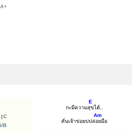
A+
E
กะมีความสุข
ได้..
Am
G
|
C
คั่นเจ้าข่อยบ่ปล่อย
มือ
G/B