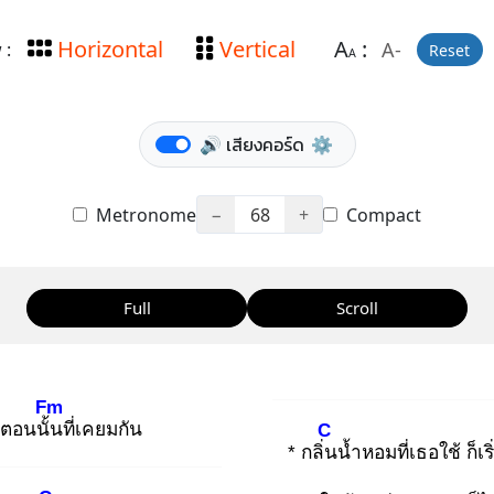
Horizontal
Vertical
A
:
A-
 :
Reset
A
🔊 เสียงคอร์ด
⚙️
Metronome
−
68
+
Compact
Full
Scroll
Fm
ตอนนั้น
ที่เคยมกัน
C
* กลิ่น
น้ำหอมที่เธอใช้ ก็เ