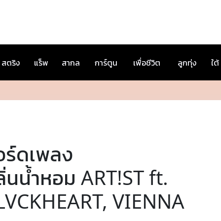
สตริง
แร็พ
สากล
การ์ตูน
เพื่อชีวิต
ลูกทุ่ง
ใต้
อร์ดเพลง
ิ่นน้ำหอม ART!ST ft.
LVCKHEART, VIENNA