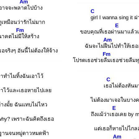
Am
นอาจจะพลาด
ไปบ้าง
C
gir
l I wanna sing it ผ
ูเหมือนว่ารักไม่มาก
E
Fm
ขอบคุณที่เธอผ่าน
มาแล้วเ
าคตไม่มีใ
ห้สร้าง
Am
ฉันจะไม่ฝืน
ไปทำให้เธ
อจริงๆ อันนี้ไม่ต้องให้จ้าง
Fm
โปรดเธอช่วยลืม
เธอช่วยลืมทุ
่าทำไมทิ้งฉันเอาไว้
C
เธอ
ไม่ต้องหันม
นเอาไว้และเธอหายไปเลย
ไม่ต้องมาเจอในบางคร
้บ้างมั้ย ฉันแทบไม่ไหว
E
ถึงแม้ว่าเธอ
เคย by m
why? เพราะฉันคิดถึงเธอ
แต่เธอก็หายไปไกล
ิฐานจนหมู่ดาวหมดฟ้า
Am