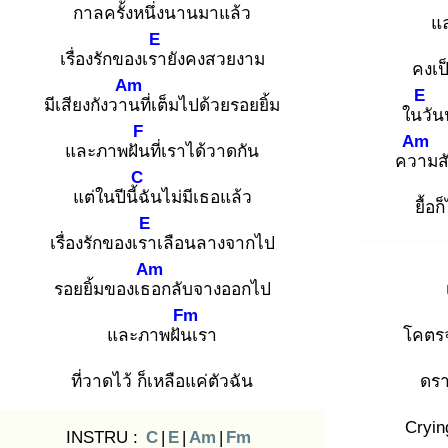
กาลครั้ง
หนึ่งนานมาแล้ว
แล
E
เรื่องรักของเรา
ยังคงสวยงาม
คงเป
Am
E
มีเสียงกังวาน
ที่เต็มไปด้วยรอยยิ้ม
ในวั
นน
F
Am
และภาพฝัน
ที่เราได้วาดกัน
ควา
มส
C
แต่ในปีนี้ฉั
นไม่มีเธอแล้ว
ยื้อ
E
เรื่องรักของเรา
เลือนลางจากไป
Am
รอยยิ้มของเธอ
กลับจางออกไป
Fm
และภาพฝันเ
รา
โคตรจ
ที่วาดไว้ ก็เหลือแค่ตัวฉัน
ดรา
Cryin
INSTRU :
C
|
E
|
Am
|
Fm