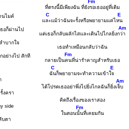
Fm
ที่ตรงนี้มีเพียงฉัน ที่ยังรอ
เธออยู่ที่เดิม
C
E
่านไมค์
และ
แม้ว่าฉันจะรั้งหรือพยายามแค่ไหน
Am
ธอก็ผ่านไป
แต่เธอก็กลับผลักไสและเดินไปไกลยิ่งกว่า
อลำบากใจ
เธอทำเหมือนกลับว่าฉัน
Fm
กอย่างไป สักที
กลายเป็นคน
ที่น่ารำคาญสำหรับเธอ
C
E
ฉัน
ก็พยายามจะทำความเข้าใจ
า
Am
ได้โปรดเธออย่าพึ่งไปยิ่งไกลฉันก็ยิ่งเจ็บ
ั้งครา
คิดถึงเรื่องของเราสอง
y side
Fm
ในตอนนั้น
ที่เคยมกัน
ลับตา