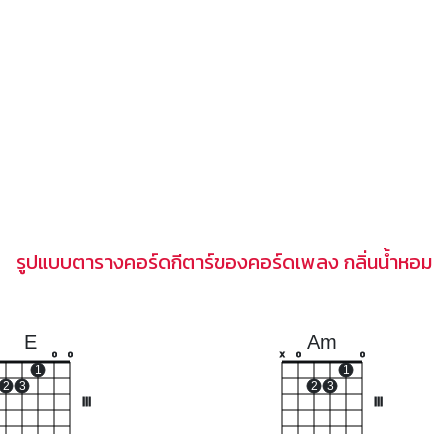
รูปแบบตารางคอร์ดกีตาร์ของคอร์ดเพลง กลิ่นน้ำหอม
E
Am
o
o
x
o
o
1
1
2
3
2
3
III
III