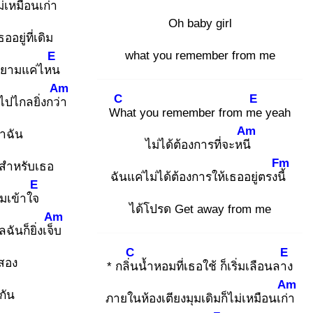
่เหมือนเก่า
Oh baby girl
ธออยู่ที่เดิม
what you remember from me
E
ยายามแค่ไหน
Am
C
E
ไปไกลยิ่งกว่า
Wh
at you remember from me
yeah
Am
าฉัน
ไม่ได้ต้องการที่จะหนี
Fm
ญสำหรับเธอ
ฉันแค่ไม่ได้ต้องการให้เธออยู่ตรงนี้
E
มเข้าใจ
ได้โปรด Get away from me
Am
ฉันก็ยิ่งเจ็บ
C
E
าสอง
* กลิ่น
น้ำหอมที่เธอใช้ ก็เริ่มเลือนลาง
Am
กัน
ภายในห้องเตียงมุมเดิมก็ไม่เหมือนเก่า