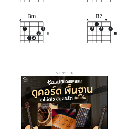
Bm
B7
x
x
o
1
1
1
2
3
4
2
III
III
3
4
SPONSORED