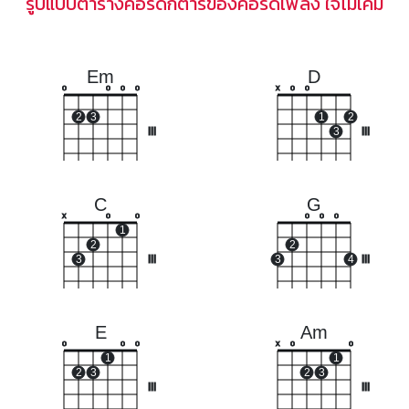
รูปแบบตารางคอร์ดกีตาร์ของคอร์ดเพลง ใจไม่เค็ม
Em
D
o
o
o
o
x
o
o
2
3
1
2
III
3
III
C
G
x
o
o
o
o
o
1
2
2
3
III
3
4
III
E
Am
o
o
o
x
o
o
1
1
2
3
2
3
III
III