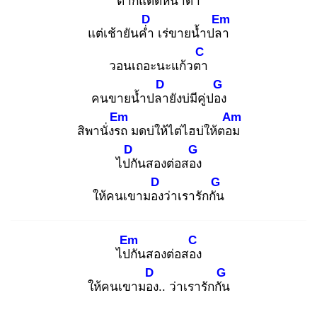
ตากแดดหน้าดำ
D
Em
แต่เช้ายันค่ำ
เร่ขายน้ำปลา
C
วอนเถอะนะแก้วตา
D
G
คนขายน้ำปลา
ยังบ่มีคู่ปอง
Em
Am
สิพานั่งรถ
มดบ่ให้ไต่ไฮบ่ให้ตอม
D
G
ไปกั
นสองต่อสอง
D
G
ให้คนเขามอง
ว่าเรารักกัน
Em
C
ไปกั
นสองต่อสอง
D
G
ให้คนเขามอง
.. ว่าเรารักกัน