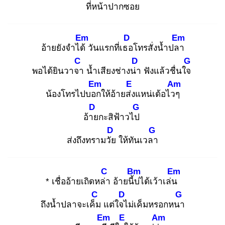
ที่หน้าปาก
ซอย
Em
D
Em
อ้ายยังจำได้
วันแรกที่เธอ
โทรสั่งน้ำปลา
C
D
G
พอได้ยินวาจา
น้ำเสียงช่างน่า
ฟังแล้วชื่นใจ
Em
E
Am
น้องโทรไปบอก
ให้อ้ายส่ง
แหน่เด้อไวๆ
D
G
อ้าย
กะสิฟ้าวไป
D
G
ส่งถึงทรามวัย
ให้ทันเวลา
C
Bm
Em
* เชื่ออ้ายเถิดหล่า
อ้ายนี้บ่
ได้เว้าเล่น
C
D
G
ถึงน้ำปลาจะเค็ม
แต่ใจไ
ม่เค็มหรอกหนา
Em
E
Am