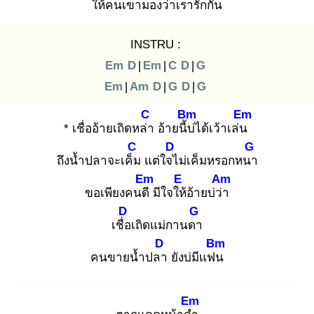
ให้คนเขามอง
ว่าเรารักกัน
INSTRU :
Em
D
|
Em
|
C
D
|
G
Em
|
Am
D
|
G
D
|
G
C
Bm
Em
* เชื่ออ้ายเถิดหล่า
อ้ายนี้บ่
ได้เว้าเล่น
C
D
G
ถึงน้ำปลาจะเค็ม
แต่ใจไ
ม่เค็มหรอกหนา
Em
E
Am
ขอเพียงคนดี
มีใจให้
อ้ายบ่ว่า
D
G
เชื่อ
เถิดแม่กานดา
D
Bm
คนขายน้ำปลา
ยังบ่มีแฟน
Em