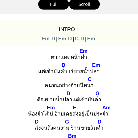
Full
Scroll
INTRO :
Em
D
|
Em
D
|
C
D
|
Em
Em
ตากแดดหน้าดำ
D
Em
แต่เช้ายันค่ำ
เร่ขายน้ำปลา
C
คนจนอย่างอ้ายนี่หนา
D
G
ต้องขายน้ำปลา
แต่เช้ายันค่ำ
Em
E
Am
น้องจำได้บ่
อ้ายเคยส่ง
อยู่เป็นประจำ
D
G
D
ส่ง
จนถึงคนงาม
ร้านขายส้มตำ
Bm