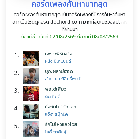
คอร์ดเพลงค้นหามากสุด
คอร์ดเพลงค้นหามากสุด เป็นคอร์ดเพลงที่มีการค้นหาค้นหา
จากเว็บไซต์ดูคอร์ด dochord.com มากที่สุดในช่วงสัปดาห์
ที่ผ่านมา
ตั้งแต่ช่วงวันที่ 02/08/2569 ถึงวันที่ 08/08/2569
เพราะพี่รักจริง
1.
หนึ่ง บีเคแบนด์
บุญผลาบ่ฮอด
2.
อ้ายแมน ภิสิทธิ์พงษ์
พอได้เสียว
3.
ดิด คิตตี้
ทิ้งกันไม่ได้หรอก
4.
แจ๊ส สปุ๊กนิค
รักไม่ไหวแล้วโว้ย
5.
โจอี้ ภูวศิษฐ์