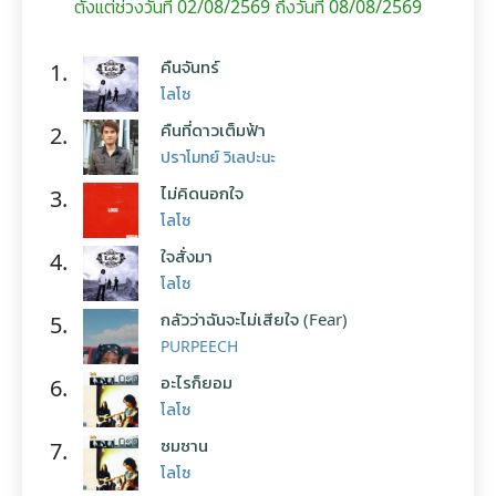
ตั้งแต่ช่วงวันที่ 02/08/2569 ถึงวันที่ 08/08/2569
คืนจันทร์
1.
โลโซ
คืนที่ดาวเต็มฟ้า
2.
ปราโมทย์ วิเลปะนะ
ไม่คิดนอกใจ
3.
โลโซ
ใจสั่งมา
4.
โลโซ
กลัวว่าฉันจะไม่เสียใจ (Fear)
5.
PURPEECH
อะไรก็ยอม
6.
โลโซ
ซมซาน
7.
โลโซ