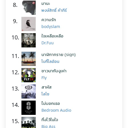
มานะ
8.
พงษ์สิทธิ์ คำภีร์
ความรัก
9.
bodyslam
ใจเหลือเหลือ
10.
Dr.Fuu
นาฬิกาทราย (sign)
11.
โบกี้ไลอ้อน
ชาวนากับงูเห่า
12.
Fly
สาหัส
13.
โลโซ
ไม่บอกเธอ
14.
Bedroom Audio
ทิ้งไว้ในใจ
15.
Big Ass