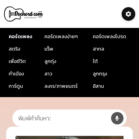
คอร์ดเพลง
คอร์ดเพลงง่ายๆ
คอร์ดเพลงโปรด
สตริง
แร็พ
สากล
เพื่อชีวิต
ลูกทุ่ง
ใต้
กำเมือง
ลาว
ลูกกรุง
การ์ตูน
ละคร/ภาพยนตร์
อีสาน