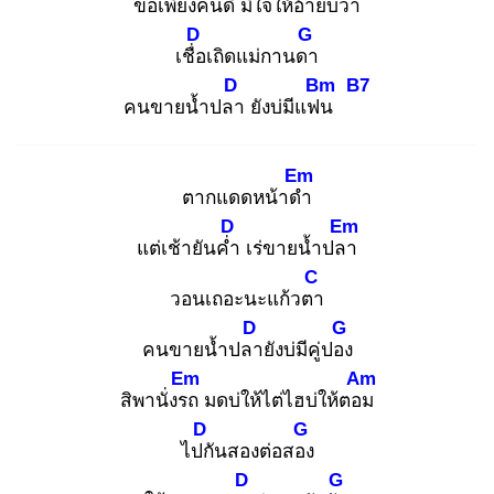
ขอเพียงคนดี
มีใจใ
ห้อ้ายบ่ว่า
D
G
เชื่อ
เถิดแม่กานดา
D
Bm
B7
คนขายน้ำปลา
ยังบ่มีแฟน
Em
ตากแดดหน้าดำ
D
Em
แต่เช้ายันค่ำ
เร่ขายน้ำปลา
C
วอนเถอะนะแก้วตา
D
G
คนขายน้ำปลา
ยังบ่มีคู่ปอง
Em
Am
สิพานั่งรถ
มดบ่ให้ไต่ไฮบ่ให้ตอม
D
G
ไปกั
นสองต่อสอง
D
G