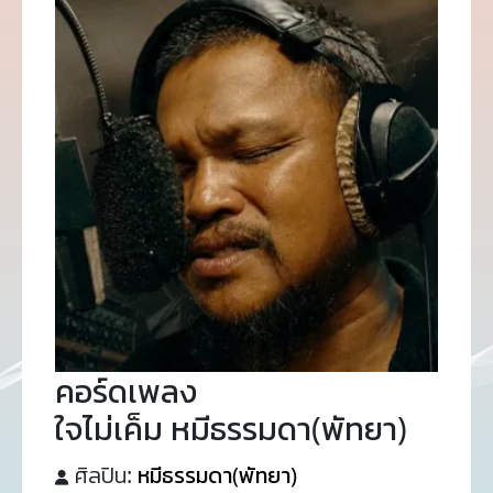
คอร์ดเพลง
ใจไม่เค็ม หมีธรรมดา(พัทยา)
ศิลปิน:
หมีธรรมดา(พัทยา)