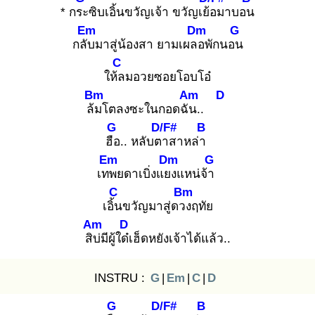
* กระ
ซิบเอิ้นขวัญเจ้า ขวัญเย้อ
มาบอน
Em
Dm
G
กลับ
มาสู่น้องสา ยามเผลอ
พักนอน
C
ให้ล
มอวยซอยโอบโอ๋
Bm
Am
D
ล้ม
โตลงซะในกอดฉัน
..
G
D/F#
B
ฮือ
.. หลับตา
สาหล่า
Em
Dm
G
เทพ
ยดาเบิ่งแยง
แหน่จ้า
C
Bm
เอิ้น
ขวัญมาสู่ดวง
ฤทัย
Am
D
สิบ่
มีผู้ใด๋เ
ฮ็ดหยังเจ้าได้แล้ว..
INSTRU :
G
|
Em
|
C
|
D
G
D/F#
B