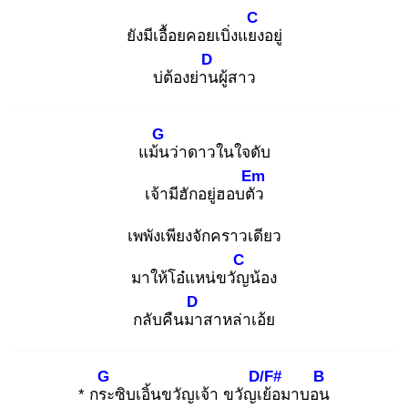
C
ยังมีเอื้อยคอยเบิ่งแยง
อยู่
D
บ่ต้องย่าน
ผู้สาว
G
แม้น
ว่าดาวในใจดับ
Em
เจ้ามีฮักอยู่ฮอบตัว
เพพังเพียงจักคราวเดียว
C
มาให้โอ๋แหน่ขวัญ
น้อง
D
กลับคืนมา
สาหล่าเอ้ย
G
D/F#
B
* กระ
ซิบเอิ้นขวัญเจ้า ขวัญเย้
อมาบอน