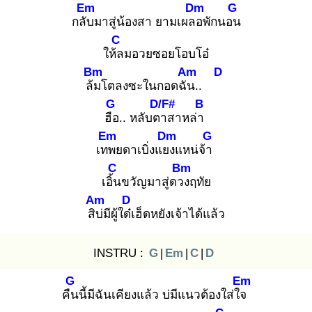
Em
Dm
G
กลับ
มาสู่น้องสา ยามเผลอ
พักนอน
C
ให้ล
มอวยซอยโอบโอ๋
Bm
Am
D
ล้ม
โตลงซะในกอดฉัน
..
G
D/F#
B
ฮือ
.. หลับตา
สาหล่า
Em
Dm
G
เทพ
ยดาเบิ่งแยง
แหน่จ้า
C
Bm
เอิ้น
ขวัญมาสู่ดวง
ฤทัย
Am
D
สิบ่
มีผู้ใด๋เ
ฮ็ดหยังเจ้าได้แล้ว
INSTRU :
G
|
Em
|
C
|
D
G
Em
คืน
นี้มีฉันเคียงแล้ว บ่มีแนวต้องใส่ใจ