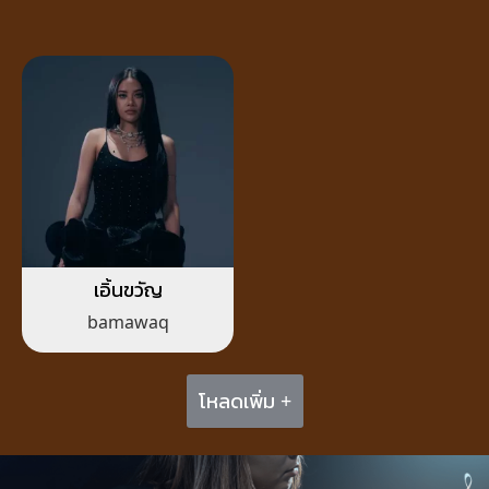
เอิ้นขวัญ
bamawaq
โหลดเพิ่ม +