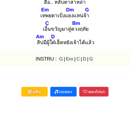
ฮือ
.. หลับตา
สาหล่า
Em
Dm
G
เทพ
ยดาเบิ่งแยง
แหน่จ้า
C
Bm
เอิ้น
ขวัญมาสู่ดวง
ฤทัย
Am
D
สิบ่
มีผู้ใด๋เ
ฮ็ดหยังเจ้าได้แล้ว
INSTRU :
G
|
Em
|
C
|
D
|
G
แก้ไข
ขอเพลง
เพลงโปรด