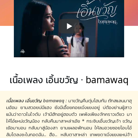
เนื้อเพลง เอิ้นขวัญ ·
bamawaq
เนื้อเพลง เอิ้นขวัญ bamawaq :
มาขวัญคืนตุ่มโฮมกัน ถักสแลนมาฮุ
มอ้อม ยามสวอยบ่มีแฮง ยังมีเอื้อยคอยเบิ่งแยงอยู่ บ่ต้องย่านผู้สาว
แม้นว่าดาวในใจดับ เจ้ามีฮักอยู่ฮอบตัว เพพังเพียงจักคราวเดียว มา
ให้โอ๋แหน่ขวัญน้อง กลับคืนมาสาหล่าเอ้ย * กระซิบเอิ้นขวัญเจ้า ขวัญ
เย้อมาบอน กลับมาสู่น้องสา ยามเผลอพักนอน ให้ลมอวยซอยโอบโอ๋
ล้มโตลงซะในกอดฉัน.. ฮือ.. หลับตาสาหล่า เทพยดาเบิ่งแยงแหน่จ้า