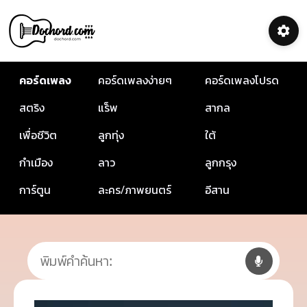
คอร์ดเพลง
คอร์ดเพลงง่ายๆ
คอร์ดเพลงโปรด
สตริง
แร็พ
สากล
เพื่อชีวิต
ลูกทุ่ง
ใต้
กำเมือง
ลาว
ลูกกรุง
การ์ตูน
ละคร/ภาพยนตร์
อีสาน