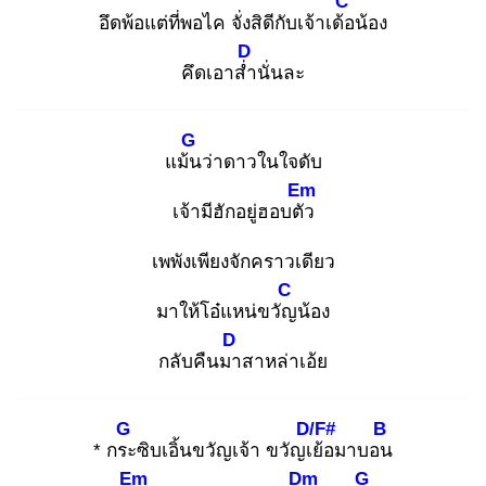
C
อึดพ้อแต่ที่พอไค จั่งสิดีกับเจ้าเด้อ
น้อง
D
คึดเอาส่ำ
นั่นละ
G
แม้น
ว่าดาวในใจดับ
Em
เจ้ามีฮักอยู่ฮอบตัว
เพพังเพียงจักคราวเดียว
C
มาให้โอ๋แหน่ขวัญ
น้อง
D
กลับคืนมา
สาหล่าเอ้ย
G
D/F#
B
* กระ
ซิบเอิ้นขวัญเจ้า ขวัญเย้
อมาบอน
Em
Dm
G