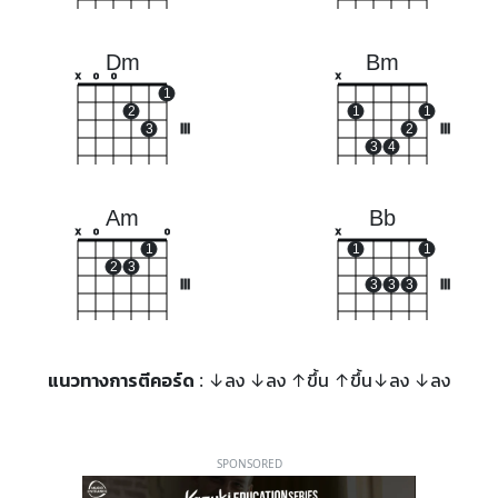
Dm
Bm
x
o
o
x
1
2
1
1
3
III
2
III
3
4
Am
Bb
x
o
o
x
1
1
1
2
3
III
3
3
3
III
แนวทางการตีคอร์ด
: ↓ลง ↓ลง ↑ขึ้น ↑ขึ้น↓ลง ↓ลง
SPONSORED