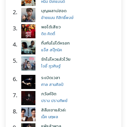
หนึ่ง บีเคแบนด์
บุญผลาบ่ฮอด
2.
อ้ายแมน ภิสิทธิ์พงษ์
พอได้เสียว
3.
ดิด คิตตี้
ทิ้งกันไม่ได้หรอก
4.
แจ๊ส สปุ๊กนิค
รักไม่ไหวแล้วโว้ย
5.
โจอี้ ภูวศิษฐ์
ระเบิดเวลา
6.
ศาล สานศิลป์
ภวังค์จิต
7.
ปราง ปรางทิพย์
สิลืมเขาแล้วล่ะ
8.
เน็ค นฤพล
แพ้แล้วพาล