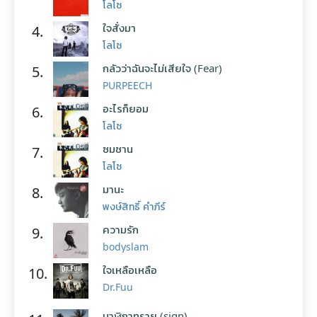
โลโซ
ใจสั่งมา
4.
โลโซ
กลัวว่าฉันจะไม่เสียใจ (Fear)
5.
PURPEECH
อะไรก็ยอม
6.
โลโซ
ซมซาน
7.
โลโซ
มานะ
8.
พงษ์สิทธิ์ คำภีร์
ความรัก
9.
bodyslam
ใจเหลือเหลือ
10.
Dr.Fuu
นาฬิกาทราย (sign)