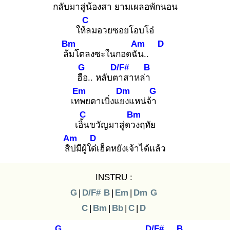
กลับ
มาสู่น้องสา ยามเผลอ
พักนอน
C
ให้ล
มอวยซอยโอบโอ๋
Bm
Am
D
ล้ม
โตลงซะในกอดฉัน
..
G
D/F#
B
ฮือ
.. หลับตา
สาหล่า
Em
Dm
G
เทพ
ยดาเบิ่งแยง
แหน่จ้า
C
Bm
เอิ้น
ขวัญมาสู่ดวง
ฤทัย
Am
D
สิบ่
มีผู้ใด๋เ
ฮ็ดหยังเจ้าได้แล้ว
INSTRU :
G
|
D/F#
B
|
Em
|
Dm
G
C
|
Bm
|
Bb
|
C
|
D
G
D/F#
B