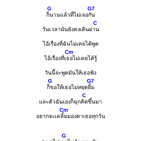
G
G7
ก็น
านแล้วที่ไม่เจอกัน
C
วันเวลามันยังคงเดินผ่าน
ไอ้เรื่องที่ฉันไม่เคยได้พูด
Cm
ไอ้เรื่องที่เธอ
ไม่เคยได้รู้
วันนี้จะพูดมันให้เธอฟัง
G
G7
ก็ข
อให้เธอไม่หยุดยิ้ม
C
และตัวฉันเองก็ฉุกคิด
ขึ้นมา
Cm
อยากจะเคลิ้ม
มองตาเธอทุกวัน
G