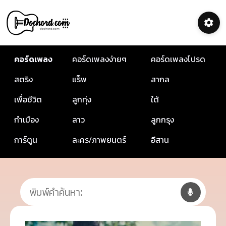
คอร์ดเพลง
คอร์ดเพลงง่ายๆ
คอร์ดเพลงโปรด
สตริง
แร็พ
สากล
เพื่อชีวิต
ลูกทุ่ง
ใต้
กำเมือง
ลาว
ลูกกรุง
การ์ตูน
ละคร/ภาพยนตร์
อีสาน