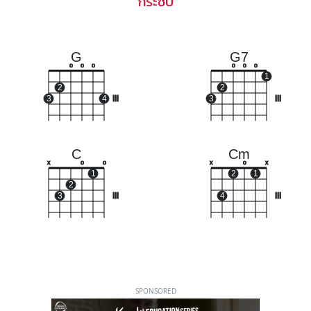
กระซิบ
G
G7
o
o
o
o
o
o
1
2
2
3
4
III
3
III
C
Cm
x
o
o
x
o
x
1
2
1
2
3
III
4
III
SPONSORED