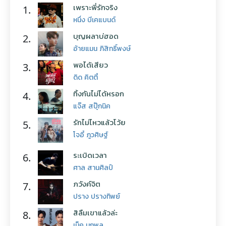
เพราะพี่รักจริง
1.
หนึ่ง บีเคแบนด์
บุญผลาบ่ฮอด
2.
อ้ายแมน ภิสิทธิ์พงษ์
พอได้เสียว
3.
ดิด คิตตี้
ทิ้งกันไม่ได้หรอก
4.
แจ๊ส สปุ๊กนิค
รักไม่ไหวแล้วโว้ย
5.
โจอี้ ภูวศิษฐ์
ระเบิดเวลา
6.
ศาล สานศิลป์
ภวังค์จิต
7.
ปราง ปรางทิพย์
สิลืมเขาแล้วล่ะ
8.
เน็ค นฤพล