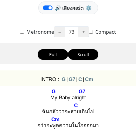
🔊 เสียงคอร์ด
⚙️
Metronome
−
73
+
Compact
Full
Scroll
INTRO :
G
|
G7
|
C
|
Cm
G
G7
My
Baby alright
C
ฉันกลัวว่าจะสาย
เกินไป
Cm
กว่าจะพูด
ความในใจออกมา