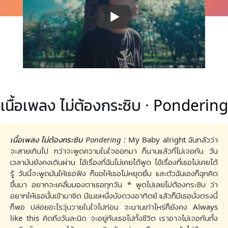
เนื้อเพลง ไม่ต้องกระซิบ ·
Pondering
เนื้อเพลง ไม่ต้องกระซิบ Pondering :
My Baby alright ฉันกลัวว่า
จะสายเกินไป กว่าจะพูดความในใจออกมา ก็นานแล้วที่ไม่เจอกัน วัน
เวลามันยังคงเดินผ่าน ไอ้เรื่องที่ฉันไม่เคยได้พูด ไอ้เรื่องที่เธอไม่เคยได้
รู้ วันนี้จะพูดมันให้เธอฟัง ก็ขอให้เธอไม่หยุดยิ้ม และตัวฉันเองก็ฉุกคิด
ขึ้นมา อยากจะเคลิ้มมองตาเธอทุกวัน * พูดไปเลยไม่ต้องกระซิบ ว่า
อยากให้เธอนั้นเข้ามาชิด มีเมฆหนึ่งบังดวงอาทิตย์ แล้วก็มีเธอนั่งตรงนี้
ก็พอ ปล่อยอะไรวุ่นวายในใจไปก่อน จะนานเท่าไหร่ก็ยังคง Always
like this คิดถึงวันละนิด จะอยู่กับเธอไปทั้งชีวิต เราอาจไม่เจอกันทั้ง