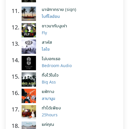
นาฬิกาทราย (sign)
11.
โบกี้ไลอ้อน
ชาวนากับงูเห่า
12.
Fly
สาหัส
13.
โลโซ
ไม่บอกเธอ
14.
Bedroom Audio
ทิ้งไว้ในใจ
15.
Big Ass
แพ้ทาง
16.
ลาบานูน
ทำได้เพียง
17.
25hours
แค่คุณ
18.