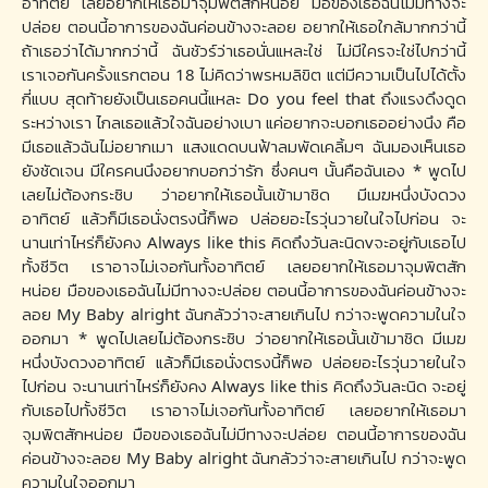
อาทิตย์ เลยอยากให้เธอมาจุมพิตสักหน่อย มือของเธอฉันไม่มีทางจะ
ปล่อย ตอนนี้อาการของฉันค่อนข้างจะลอย อยากให้เธอใกล้มากกว่านี้
ถ้าเธอว่าได้มากกว่านี้ ฉันชัวร์ว่าเธอนั่นแหละใช่ ไม่มีใครจะใช่ไปกว่านี้
เราเจอกันครั้งแรกตอน 18 ไม่คิดว่าพรหมลิขิต แต่มีความเป็นไปได้ตั้ง
กี่แบบ สุดท้ายยังเป็นเธอคนนี้แหละ Do you feel that ถึงแรงดึงดูด
ระหว่างเรา ไกลเธอแล้วใจฉันอย่างเบา แค่อยากจะบอกเธออย่างนึง คือ
มีเธอแล้วฉันไม่อยากเมา แสงแดดบนฟ้าลมพัดเคลิ้มๆ ฉันมองเห็นเธอ
ยังชัดเจน มีใครคนนึงอยากบอกว่ารัก ซึ่งคนๆ นั้นคือฉันเอง * พูดไป
เลยไม่ต้องกระซิบ ว่าอยากให้เธอนั้นเข้ามาชิด มีเมฆหนึ่งบังดวง
อาทิตย์ แล้วก็มีเธอนั่งตรงนี้ก็พอ ปล่อยอะไรวุ่นวายในใจไปก่อน จะ
นานเท่าไหร่ก็ยังคง Always like this คิดถึงวันละนิดvจะอยู่กับเธอไป
ทั้งชีวิต เราอาจไม่เจอกันทั้งอาทิตย์ เลยอยากให้เธอมาจุมพิตสัก
หน่อย มือของเธอฉันไม่มีทางจะปล่อย ตอนนี้อาการของฉันค่อนข้างจะ
ลอย My Baby alright ฉันกลัวว่าจะสายเกินไป กว่าจะพูดความในใจ
ออกมา * พูดไปเลยไม่ต้องกระซิบ ว่าอยากให้เธอนั้นเข้ามาชิด มีเมฆ
หนึ่งบังดวงอาทิตย์ แล้วก็มีเธอนั่งตรงนี้ก็พอ ปล่อยอะไรวุ่นวายในใจ
ไปก่อน จะนานเท่าไหร่ก็ยังคง Always like this คิดถึงวันละนิด จะอยู่
กับเธอไปทั้งชีวิต เราอาจไม่เจอกันทั้งอาทิตย์ เลยอยากให้เธอมา
จุมพิตสักหน่อย มือของเธอฉันไม่มีทางจะปล่อย ตอนนี้อาการของฉัน
ค่อนข้างจะลอย My Baby alright ฉันกลัวว่าจะสายเกินไป กว่าจะพูด
ความในใจออกมา