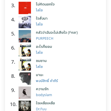
ไม่คิดนอกใจ
3.
โลโซ
ใจสั่งมา
4.
โลโซ
กลัวว่าฉันจะไม่เสียใจ (Fear)
5.
PURPEECH
อะไรก็ยอม
6.
โลโซ
ซมซาน
7.
โลโซ
มานะ
8.
พงษ์สิทธิ์ คำภีร์
ความรัก
9.
bodyslam
ใจเหลือเหลือ
10.
Dr.Fuu