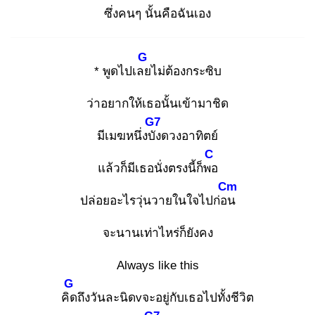
ซึ่งคนๆ นั้นคือฉันเอง
G
* พูดไปเลย
ไม่ต้องกระซิบ
ว่าอยากให้เธอนั้นเข้ามาชิด
G7
มีเมฆหนึ่งบัง
ดวงอาทิตย์
C
แล้วก็มีเธอนั่งตรงนี้ก็พอ
Cm
ปล่อยอะไรวุ่นวายในใจไปก่อน
จะนานเท่าไหร่ก็ยังคง
Always like this
G
คิด
ถึงวันละนิดvจะอยู่กับเธอไปทั้งชีวิต