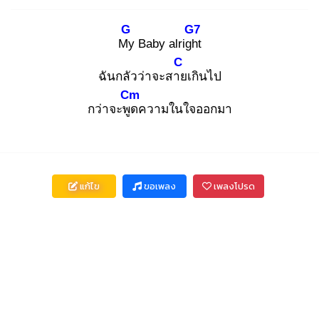
G
G7
My
Baby alright
C
ฉันกลัวว่าจะสาย
เกินไป
Cm
กว่าจะพูด
ความในใจออกมา
แก้ไข
ขอเพลง
เพลงโปรด