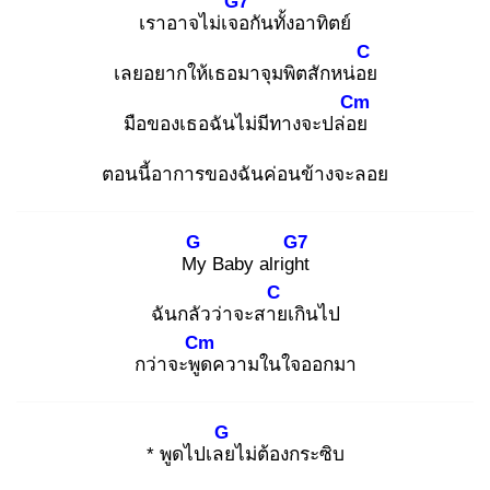
G7
เราอาจไม่เจอ
กันทั้งอาทิตย์
C
เลยอยากให้เธอมาจุมพิตสักหน่อย
Cm
มือของเธอฉันไม่มีทางจะปล่อย
ตอนนี้อาการของฉันค่อนข้างจะลอย
G
G7
My
Baby alright
C
ฉันกลัวว่าจะสาย
เกินไป
Cm
กว่าจะพูด
ความในใจออกมา
G
* พูดไปเลย
ไม่ต้องกระซิบ