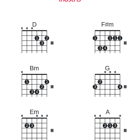
D
F#m
x
o
o
1
2
1
1
1
1
3
III
III
3
4
Bm
G
x
o
o
o
1
1
2
2
III
3
4
III
3
4
Em
A
o
o
o
o
x
o
o
2
3
2
1
3
III
III