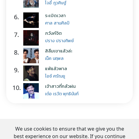
โจอี้ ภูวศิษฐ์
ระเบิดเวลา
6.
ศาล สานศิลป์
ภวังค์จิต
7.
ปราง ปรางทิพย์
สิลืมเขาแล้วล่ะ
8.
เน็ค นฤพล
แพ้แล้วพาล
9.
ไอซ์ ศรัณยู
เจ้าสาวที่กลัวฝน
10.
เต๋อ เรวัต พุทธินันท์
We use cookies to ensure that we give you the
best experience on our website. If you continue