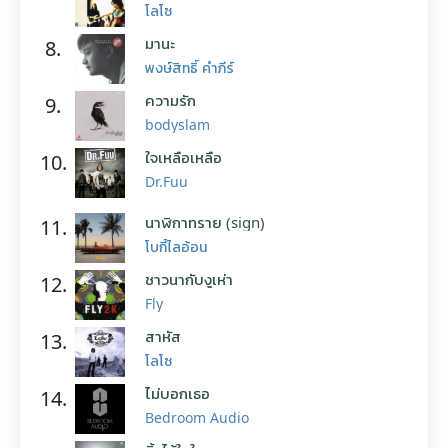
โลโซ
มานะ
8.
พงษ์สิทธิ์ คำภีร์
ความรัก
9.
bodyslam
ใจเหลือเหลือ
10.
Dr.Fuu
นาฬิกาทราย (sign)
11.
โบกี้ไลอ้อน
ชาวนากับงูเห่า
12.
Fly
สาหัส
13.
โลโซ
ไม่บอกเธอ
14.
Bedroom Audio