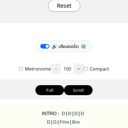
Reset
🔊 เสียงคอร์ด
⚙️
Metronome
−
100
+
Compact
Full
Scroll
INTRO :
D
|
D
|
D
|
D
D
|
D
|
F#m
|
Bm