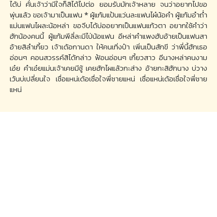
ได้บ่ คั่นเจ้าว่ามีใจก็สิได้ไปต่อ ยอมรับมักเจ้าหลาย จนว่าอยากไปขอ
พุ่นแล้ว ขอเจ้ามาเป็นแฟน * ผู้แก้มแป้นแว่นละแฟนไผ๋น้อคำ ผู้แก้มอำถ่ำ
แม่นแฟนไผละน้อหล่า ขอจีบได้บ่ออยากเป็นแฟนแก้วตา อยากใช้คำว่า
ฮักน้องคนนี้ ผู้แก้มพีลี่ละมีไป่น้อแฟน อีหล่าคำแพงฮับอ้ายเป็นแฟนสา
อ้ายสิลำเกี้ยว เจ้าเด้อกานดา ให้คนเทิ่งป๋า เพิ่นเป็นสักขี ว่าพี่นี้ฮักเธอ
อ่อนๆ คอนสวรรค์สิได้กล่าว ฟ้อนอ่อนๆ เกี้ยวสาว อีนางหล่าคนงาม
เอ๋ย คำเอ๋ยแม่นเจ้าเคยมีชู้ เคยฮักไผแล้วกะส่าง อ้ายกะสิฮักนาง บ่วาง
เว้นบ่เปลี่ยนใจ เชื่อแหน่เด้อเชื่อใจพี่ชายแหน่ เชื่อแหน่เด้อเชื่อใจพี่ชาย
แหน่