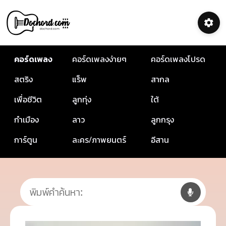
คอร์ดเพลง
คอร์ดเพลงง่ายๆ
คอร์ดเพลงโปรด
สตริง
แร็พ
สากล
เพื่อชีวิต
ลูกทุ่ง
ใต้
กำเมือง
ลาว
ลูกกรุง
การ์ตูน
ละคร/ภาพยนตร์
อีสาน