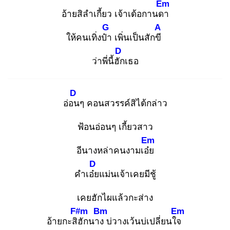
Em
อ้ายสิลำเกี้ยว เจ้าเด้อกานดา
G
A
ให้คนเทิ่งป๋า
เพิ่นเป็นสักขี
D
ว่าพี่นี้ฮัก
เธอ
D
อ่อน
ๆ คอนสวรรค์สิได้กล่าว
ฟ้อนอ่อนๆ เกี้ยวสาว
Em
อีนางหล่าคนงามเอ๋ย
D
คำเอ๋ย
แม่นเจ้าเคยมีชู้
เคยฮักไผแล้วกะส่าง
F#m
Bm
Em
อ้ายกะสิฮั
กนาง
บ่วางเว้นบ่เปลี่ยนใจ