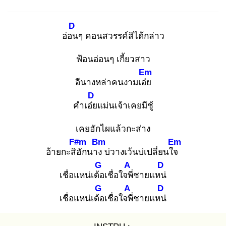
D
อ่อน
ๆ คอนสวรรค์สิได้กล่าว
ฟ้อนอ่อนๆ เกี้ยวสาว
Em
อีนางหล่าคนงามเอ๋ย
D
คำเอ๋ย
แม่นเจ้าเคยมีชู้
เคยฮักไผแล้วกะส่าง
F#m
Bm
Em
อ้ายกะสิฮั
กนาง
บ่วางเว้นบ่เปลี่ยนใจ
G
A
D
เชื่อแหน่เด้อ
เชื่อใจพี่
ชายแหน่
G
A
D
เชื่อแหน่เด้อ
เชื่อใจพี่
ชายแหน่