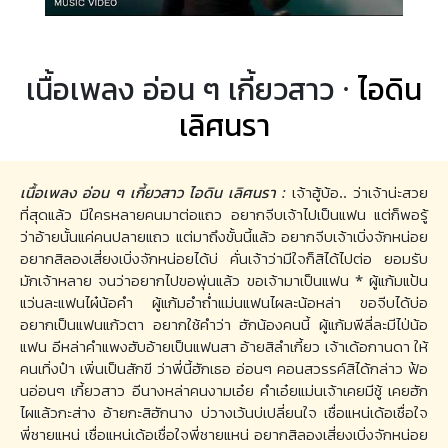
เนื้อเพลง อ่อน ๆ เกี้ยวสาว ·
ไอดิน
เลิศนรา
เนื้อเพลง อ่อน ๆ เกี้ยวสาว ไอดิน เลิศนรา :
เจ้าฮู้บ้อ.. ว่าเจ้าน่ะสวย
ที่สุดแล้ว มีใครหลายคนมาต่อแถว อยากจีบเจ้าไปเป็นแฟน แต่ก็พอรู้
ว่าอ้ายนั้นแค่คนปลายแถว แต่มาถึงขั้นนี้แล้ว อยากจีบเจ้าเบิ่งจักหน่อย
อยากสิลองเสี่ยงเบิ่งจักหน่อยได้บ่ คั่นเจ้าว่ามีใจก็สิได้ไปต่อ ยอมรับ
มักเจ้าหลาย จนว่าอยากไปขอพุ่นแล้ว ขอเจ้ามาเป็นแฟน * ผู้แก้มแป้น
แว่นละแฟนไผ๋น้อคำ ผู้แก้มอำถ่ำแม่นแฟนไผละน้อหล่า ขอจีบได้บ่อ
อยากเป็นแฟนแก้วตา อยากใช้คำว่า ฮักน้องคนนี้ ผู้แก้มพีลี่ละมีไป่น้อ
แฟน อีหล่าคำแพงฮับอ้ายเป็นแฟนสา อ้ายสิลำเกี้ยว เจ้าเด้อกานดา ให้
คนเทิ่งป๋า เพิ่นเป็นสักขี ว่าพี่นี้ฮักเธอ อ่อนๆ คอนสวรรค์สิได้กล่าว ฟ้อ
นอ่อนๆ เกี้ยวสาว อีนางหล่าคนงามเอ๋ย คำเอ๋ยแม่นเจ้าเคยมีชู้ เคยฮัก
ไผแล้วกะส่าง อ้ายกะสิฮักนาง บ่วางเว้นบ่เปลี่ยนใจ เชื่อแหน่เด้อเชื่อใจ
พี่ชายแหน่ เชื่อแหน่เด้อเชื่อใจพี่ชายแหน่ อยากสิลองเสี่ยงเบิ่งจักหน่อย