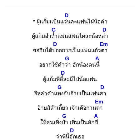
D
* ผู้แก้มแป้นแว่น
ละแฟนไผ๋น้อคำ
G
D
ผู้แก้มอำถ่ำ
แม่นแฟนไผละน้อหล่า
D
Em
ขอจีบได้บ่อ
อยากเป็นแฟนแก้วตา
G
A
อยากใช้คำว่า
ฮักน้องคนนี้
D
ผู้แก้มพีลี่ล
ะมีไป่น้อแฟน
G
D
อีหล่าคำแพง
ฮับอ้ายเป็นแฟนสา
Em
อ้ายสิลำเกี้ยว เจ้าเด้อกานดา
G
A
ให้คนเทิ่งป๋า
เพิ่นเป็นสักขี
D
ว่าพี่นี้ฮัก
เธอ