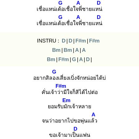
G
A
D
เชื่อแหน่เด้อ
เชื่อใจพี่
ชายแหน่
G
A
D
เชื่อแหน่เด้อ
เชื่อใจพี่
ชายแหน่
INSTRU :
D
|
D
|
F#m
|
F#m
Bm
|
Bm
|
A
|
A
Bm
|
F#m
|
G
|
A
|
D
|
G
อยากสิลอง
เสี่ยงเบิ่งจักหน่อยได้บ่
F#m
คั่นเจ้าว่า
มีใจก็สิได้ไปต่อ
Em
ยอมรับมัก
เจ้าหลาย
A
จนว่าอยากไปขอพุ่นแล้ว
D
ขอเจ้ามาเป็น
แฟน