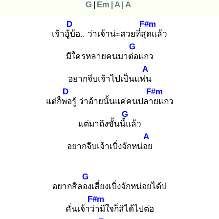
G
|
Em
|
A
|
A
D
F#m
เจ้าฮู้บ้
อ.. ว่าเจ้าน่ะสวยที่สุด
แล้ว
G
มีใครหลายคนมาต่อ
แถว
A
อยากจีบเจ้าไปเป็นแฟน
D
F#m
แต่ก็พอ
รู้ ว่าอ้ายนั้นแค่คนปลาย
แถว
G
แต่มาถึงขั้นนี้แ
ล้ว
A
อยากจีบเจ้าเบิ่งจักหน่อย
G
อยากสิลอง
เสี่ยงเบิ่งจักหน่อยได้บ่
F#m
คั่นเจ้าว่า
มีใจก็สิได้ไปต่อ