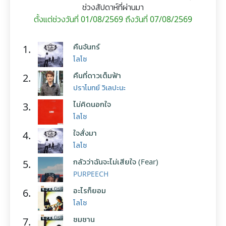
ช่วงสัปดาห์ที่ผ่านมา
ตั้งแต่ช่วงวันที่ 01/08/2569 ถึงวันที่ 07/08/2569
คืนจันทร์
1.
โลโซ
คืนที่ดาวเต็มฟ้า
2.
ปราโมทย์ วิเลปะนะ
ไม่คิดนอกใจ
3.
โลโซ
ใจสั่งมา
4.
โลโซ
กลัวว่าฉันจะไม่เสียใจ (Fear)
5.
PURPEECH
อะไรก็ยอม
6.
โลโซ
ซมซาน
7.