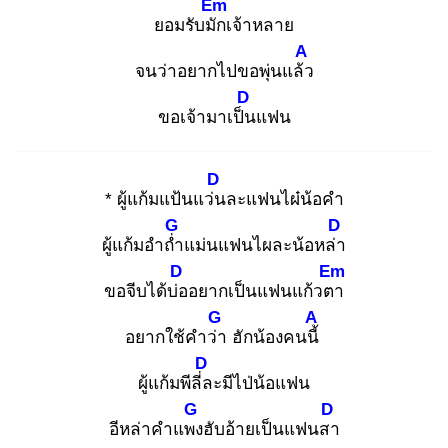
Em
ยอมรับมัก
เจ้าหลาย
A
จนว่าอยากไปขอพุ่นแล้ว
D
ขอเจ้ามาเป็น
แฟน
D
* ผู้แก้มแป้นแว่น
ละแฟนไผ๋น้อคำ
G
D
ผู้แก้มอำถ่ำ
แม่นแฟนไผละน้อหล่า
D
Em
ขอจีบได้บ่อ
อยากเป็นแฟนแก้วตา
G
A
อยากใช้คำว่า
ฮักน้องคนนี้
D
ผู้แก้มพีลี่ล
ะมีไป่น้อแฟน
G
D
อีหล่าคำแพง
ฮับอ้ายเป็นแฟนสา