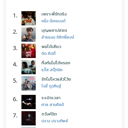
เพราะพี่รักจริง
1.
หนึ่ง บีเคแบนด์
บุญผลาบ่ฮอด
2.
อ้ายแมน ภิสิทธิ์พงษ์
พอได้เสียว
3.
ดิด คิตตี้
ทิ้งกันไม่ได้หรอก
4.
แจ๊ส สปุ๊กนิค
รักไม่ไหวแล้วโว้ย
5.
โจอี้ ภูวศิษฐ์
ระเบิดเวลา
6.
ศาล สานศิลป์
ภวังค์จิต
7.
ปราง ปรางทิพย์