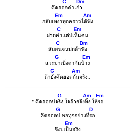
C
Dm
คึดฮอด
คำเก่า
Em
Am
กลับเหงา
ทุกคราวได้ฟั
ง
C
Em
ฝากคำ
แต่บ่เห็น
คน
C
Dm
สับสน
จนบ่กล้าฟัง
G
Em
แวะมา
เบิ่งตากันบ้าง
G
Am
ถ้ายัง
คึดฮอดกัน
จริง..
G
Am
Em
* คึดฮอดบ่จริง
ใจอ้ายจึงทิ้ง
ให้รอ
G
D
คึดฮอดบ่
พอทุกอย่างที่รอ
Em
จึงบ่เป็น
จริง