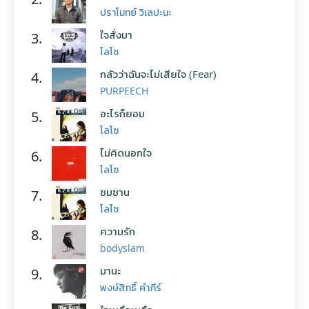
ปราโมทย์ วิเลปะนะ
ใจสั่งมา
3.
โลโซ
กลัวว่าฉันจะไม่เสียใจ (Fear)
4.
PURPEECH
อะไรก็ยอม
5.
โลโซ
ไม่คิดนอกใจ
6.
โลโซ
ซมซาน
7.
โลโซ
ความรัก
8.
bodyslam
มานะ
9.
พงษ์สิทธิ์ คำภีร์