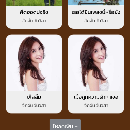
คึดฮอดบ่จริง
เธอได้ยินเพลงนี้หรือยัง
จักจั่น วันวิสา
จักจั่น วันวิสา
บ่ไลลืม
เมื่อถูกความรักหาเจอ
จักจั่น วันวิสา
จักจั่น วันวิสา
โหลดเพิ่ม +