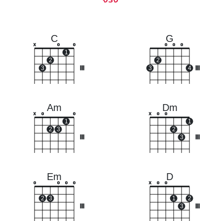
C
G
x
o
o
o
o
o
1
2
2
3
III
3
4
III
Am
Dm
x
o
o
x
o
o
1
1
2
3
2
III
3
III
Em
D
o
o
o
o
x
o
o
2
3
1
2
III
3
III