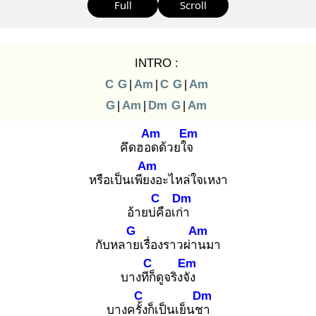
Full
Scroll
INTRO :
C
G
|
Am
|
C
G
|
Am
G
|
Am
|
Dm
G
|
Am
Am
Em
คึดฮอด
ด้วยใจ
Am
หรือเป็นเพียง
อะไหล่ใจเหงา
C
Dm
อ้ายบ่คื
อเก่า
G
Am
กับหลาย
เรื่องราวผ่าน
มา
C
Em
บางทีก็
ดูจริงจัง
C
Dm
บางครั้ง
ก็เป็นเย็นชา