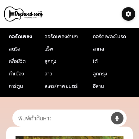
คอร์ดเพลง
คอร์ดเพลงง่ายๆ
คอร์ดเพลงโปรด
สตริง
แร็พ
สากล
เพื่อชีวิต
ลูกทุ่ง
ใต้
กำเมือง
ลาว
ลูกกรุง
การ์ตูน
ละคร/ภาพยนตร์
อีสาน