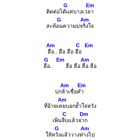
G
Em
ติดต่อได้แ
ค่บางเวลา
G
Am
สะท้อน
ความบ่จริง
ใจ
Am
C
Em
ฮือ
.. ฮือ ฮือ ฮือ
G
Em
Am
ฮือ
..
ฮือ ฮือ ฮือ
ฮือ
Am
Em
บ่กล้า
เชื่อคำ
Am
ที่อ้ายเคย
บอกย้ำใจหวัง
C
Dm
เพิ่นจีบ
แล้วจาก
G
Am
ให้หวัง
แล้ววางห่าง
ไป