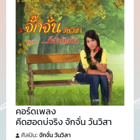
คอร์ดเพลง
คึดฮอดบ่จริง จักจั่น วันวิสา
ศิลปิน:
จักจั่น วันวิสา