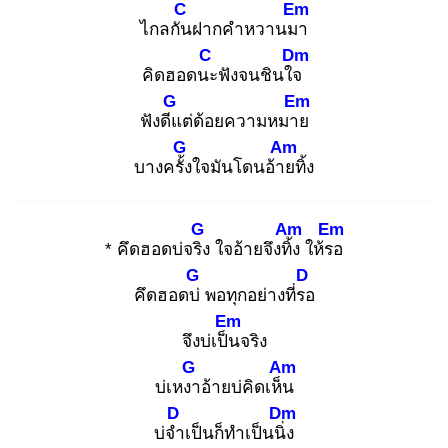
C
Em
ไกลกัน
ฝากคำหวานมา
C
Dm
คิดฮอดนะ
ฟังจนชินใจ
G
Em
ฟังดีแ
ต่ด้อยความหมาย
G
Am
บางครั้ง
ใจมันโดนอ้าย
ทิ้ง
G
Am
Em
* คึดฮอดบ่จริง
ใจอ้ายจึงทิ้ง
ให้รอ
G
D
คึดฮอดบ่
พอทุกอย่างที่รอ
Em
จึงบ่เป็น
จริง
G
Am
บ่เหงา
อ้ายบ่คิดเห็น
D
Dm
บ่จำ
เป็นก็ทำเป็นนิ่ง