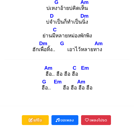
G
Am
บ่เหงา
อ้ายบ่คิดเห็น
D
Dm
บ่จำ
เป็นก็ทำเป็นนิ่ง
C
ย่านมีห
ลายหม่องพักพิง
Dm
G
Am
ฮักเพื่อ
ทิ้ง..
เอาไว้หลายทาง
Am
C
Em
ฮือ
.. ฮือ ฮือ ฮือ
G
Em
Am
ฮือ
..
ฮือ ฮือ ฮือ
ฮือ
แก้ไข
ขอเพลง
เพลงโปรด