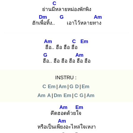
C
ย่านมีห
ลายหม่องพักพิง
Dm
G
Am
ฮักเพื่อ
ทิ้ง..
เอาไว้หลายทาง
Am
C
Em
ฮือ
.. ฮือ ฮือ ฮือ
G
Am
ฮือ
.. ฮือ ฮือ ฮือ ฮือ
ฮือ
INSTRU :
C
Em
|
Am
|
G
D
|
Em
Am
A
|
Dm
Em
|
C
G
|
Am
Am
Em
คึดฮอด
ด้วยใจ
Am
หรือเป็นเพียง
อะไหล่ใจเหงา