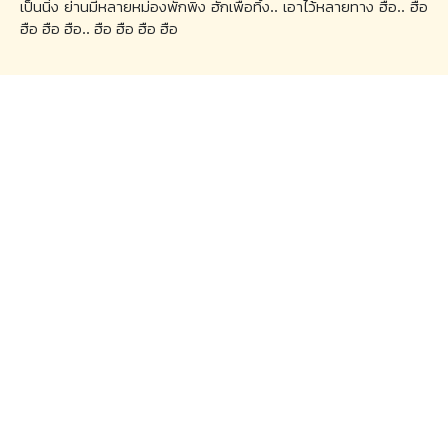
เป็นนิ่ง ย่านมีหลายหม่องพักพิง ฮักเพื่อทิ้ง.. เอาไว้หลายทาง ฮือ.. ฮือ
ฮือ ฮือ ฮือ.. ฮือ ฮือ ฮือ ฮือ