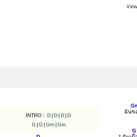
View
G
ฉันข
INTRO :
D
|
D
|
D
|
D
G
|
G
|
Gm
|
Gm
G
D
* ฉันเบื่