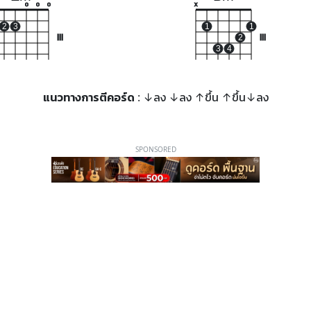
o
o
o
x
2
3
1
1
III
2
III
3
4
แนวทางการตีคอร์ด
: ↓ลง ↓ลง ↑ขึ้น ↑ขึ้น↓ลง
SPONSORED