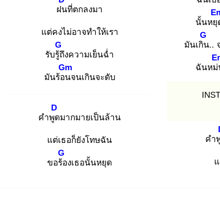
ฝน
ที่ตกลงมา
E
นั้นหยุ
แต่คงไม่อาจทำให้เรา
G
G
มันเกิน
..
รับรู้ถึ
งความเย็นฉ่ำ
E
Gm
ฉันหม่
มันร้อน
จนเกินจะดับ
INS
D
คำพูด
มากมายเป็นล้าน
คำพ
แต่เธอก็ยังโทษฉัน
G
แ
ขอร้อ
งเธอนั้นหยุด