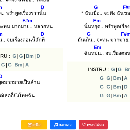
m
D
G
F#
ด
.. พร่ำพูดเรื่องราวนั้น
* ฉันเบื่อ
.. จะฟัง ฉันขอ
F#m
Em
 จะทน มากมาย
.. หลายหน
นั้นหยุด
.. พร่ำพูดเรื่อ
m
D
G
F#
น
.. จบเรื่องตอนนี้สักที
มันเกิน
.. จะทน มากมาย
Em
ฉันหม่น
.. จบเรื่องตอน
TRU :
G
|
G
|
Bm
|
D
G
|
G
|
Bm
|
A
INSTRU :
G
|
G
|
B
D
G
|
G
|
Bm
|
A
ูด
มากมายเป็นล้าน
G
|
G
|
Bm
|
D
ต่เธอก็ยังโทษฉัน
G
|
G
|
Bm
|
A
แก้ไข
ขอเพลง
เพลงโปรด