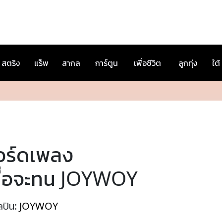
สตริง
แร็พ
สากล
การ์ตูน
เพื่อชีวิต
ลูกทุ่ง
ใต้
อร์ดเพลง
บื่อจะทน JOYWOY
ลปิน:
JOYWOY