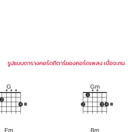
รูปแบบตารางคอร์ดกีตาร์ของคอร์ดเพลง เบื่อจะทน
G
Gm
o
o
o
o
o
1
2
4
III
2
3
4
III
Em
Bm