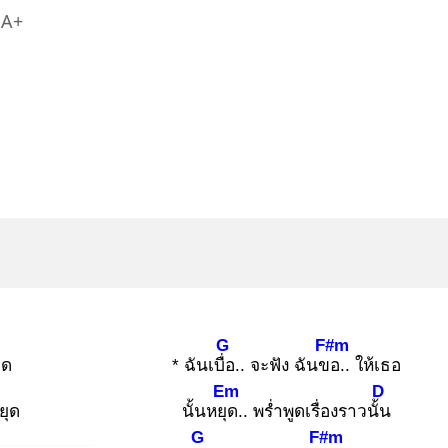
A+
G
F#m
ุด
* ฉันเบื่อ
.. จะฟัง ฉันขอ
.. ให้เธอ
Em
D
ยุด
นั้นหยุด
.. พร่ำพูดเรื่องราวนั้น
G
F#m