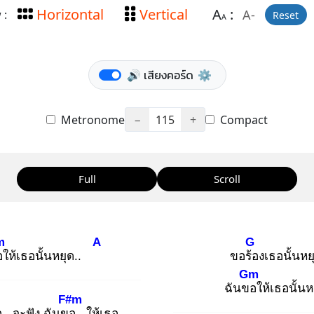
Horizontal
Vertical
A
:
A-
 :
Reset
A
🔊 เสียงคอร์ด
⚙️
Metronome
−
115
+
Compact
Full
Scroll
m
A
G
อ
ให้เธอนั้นหยุด..
ขอร้อ
งเธอนั้นหย
Gm
ฉันขอ
ให้เธอนั้นห
F#m
อ
.. จะฟัง ฉันขอ
.. ให้เธอ