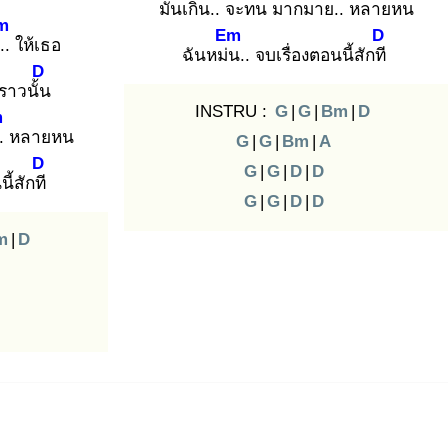
มันเกิน
.. จะทน มากมาย
.. หลายหน
m
Em
D
.. ให้เธอ
ฉันหม่น
.. จบเรื่องตอนนี้สักที
D
งราวนั้น
INSTRU :
G
|
G
|
Bm
|
D
m
.. หลายหน
G
|
G
|
Bm
|
A
D
G
|
G
|
D
|
D
นี้สักที
G
|
G
|
D
|
D
m
|
D