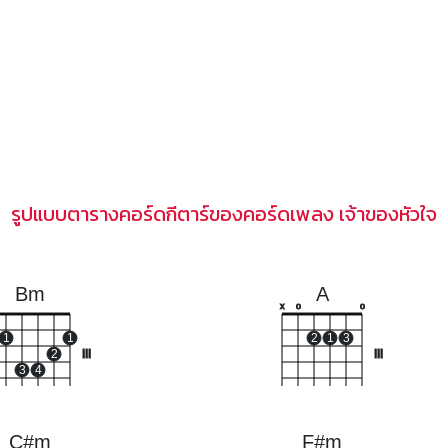
รูปแบบตารางคอร์ดกีตาร์ของคอร์ดเพลง เจ้าของหัวใจ
Bm
A
x
o
o
1
1
2
1
3
2
III
III
3
4
C#m
F#m