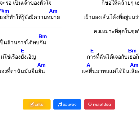
ี่จะรอ
เป็นเจ้าของหัวใจ
ก็ขอให้คล้ายๆ เ
F#m
Am
เธอ
ก็ทำให้รู้ยังมีความหมา
ย
เฝ้ามองเส้นโค้งที่อยู่บน
คงเหมาะที่สุดในชุด
Bm
ป็นล้านการได้พบกัน
E
E
Bm
ม่ใช่เรื่องบัง
เอิญ
การ
ที่ฉันได้เจอกับเธอ
ก
Am
A
Am
มองที่ตาฉันมันยืนยัน
แค่ตื่
นมาพบแค่ได้ยินเสีย
แก้ไข
ขอเพลง
เพลงโปรด