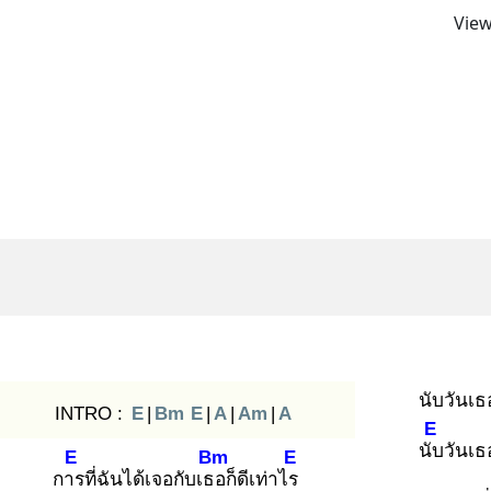
View
นับวันเธ
INTRO :
E
|
Bm
E
|
A
|
Am
|
A
E
นับ
วันเธอ
E
Bm
E
การ
ที่ฉันได้เจอกับเธอ
ก็ดีเท่าไร