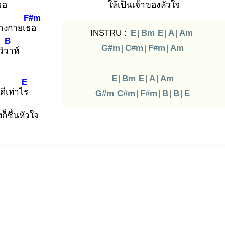
ธอ
ให้เป็นเจ้าของหัวใจ
F#m
ร่างกายเธอ
INSTRU :
E
|
Bm
E
|
A
|
Am
B
G#m
|
C#m
|
F#m
|
Am
วิวา
ห์
E
|
Bm
E
|
A
|
Am
E
็ดีเท่าไร
G#m
C#m
|
F#m
|
B
|
B
|
E
งก็ชื่นหัวใจ