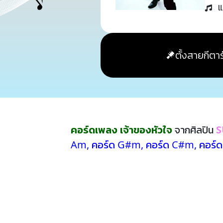
แ
ตั้งสายกีตาร
คอร์ดเพลง เจ้าของหัวใจ
จากศิลปิน
S
Am
,
คอร์ด G#m
,
คอร์ด C#m
,
คอร์