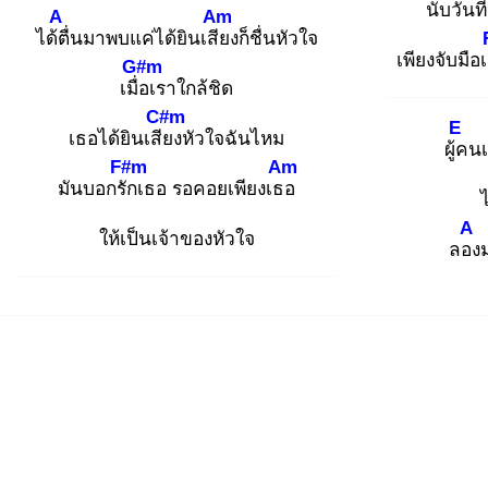
นับวันท
A
Am
ได้ตื่
นมาพบแค่ได้ยินเสีย
งก็ชื่นหัวใจ
เพียงจับมือ
G#m
เมื่อ
เราใกล้ชิด
C#m
E
เธอได้ยินเสีย
งหัวใจฉันไหม
ผู้ค
นเ
F#m
Am
มันบอกรัก
เธอ รอคอยเพียงเธอ
ไ
A
ให้เป็นเจ้าของหัวใจ
ลอง