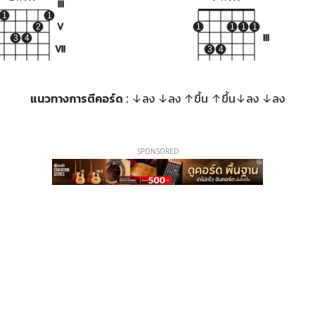
III
1
1
2
V
1
1
1
1
3
4
III
VII
3
4
แนวทางการตีคอร์ด
: ↓ลง ↓ลง ↑ขึ้น ↑ขึ้น↓ลง ↓ลง
SPONSORED