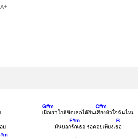
A+
G#m
C#m
อ
เมื่อ
เราใกล้ชิดเธอได้ยินเสีย
งหัวใจฉันไหม
F#m
B
้อย
มันบอกรัก
เธอ รอคอยเพียงเธอ
C#m