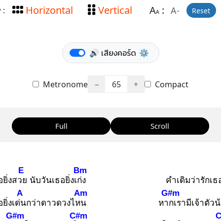
Horizontal
Vertical
A
:
A-
 :
Reset
A
🔊 เสียงคอร์ด
⚙️
Metronome
−
65
+
Compact
Full
Scroll
E
Bm
อยิ่งสวย
นับวันเธอยิ่งเก่ง
คำเดิมว่ารักเธ
A
Am
G#m
ยิ่งเด่น
กว่าดาวดวงไหน
หาก
เรามีเจ้าตัวน
G#m
C#m