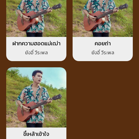
ฝากความฮอดแม่เฒ่า
คอยถ่า
ยังอี้ วีระพล
ยังอี้ วีระพล
ขี้เหล้าเข้าใจ