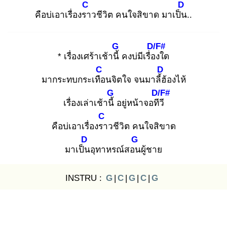
C
D
คือบ่เอาเรื่องรา
วชีวิต คนใจสิขาด มาเป็น
..
G
D/F#
* เรื่องเศร้าเช้านี้
คงบ่มีเรื่อง
ใด
C
D
มากระทบกระเทือ
นจิตใจ จนมาลี้ฮ้
องไห้
G
D/F#
เรื่องเล่าเช้านี้
อยู่หน้าจอทีวี
C
คือบ่เอาเรื่องรา
วชีวิต คนใจสิขาด
D
G
มาเป็น
อุทาหรณ์สอน
ผู้ชาย
INSTRU :
G
|
C
|
G
|
C
|
G