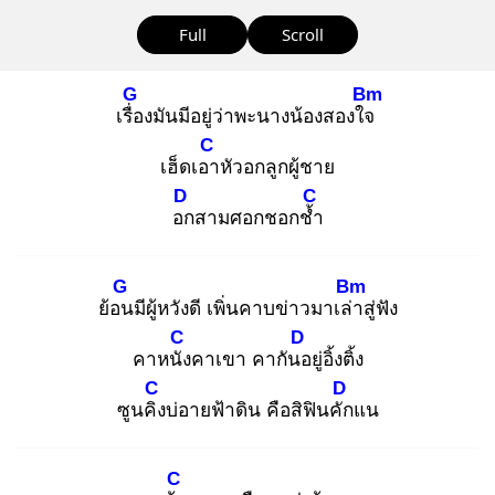
Full
Scroll
G
Bm
เรื่อ
งมันมีอยู่ว่าพะนางน้องสองใจ
C
เฮ็ดเอา
หัวอกลูกผู้ชาย
D
C
อก
สามศอกชอกช้ำ
G
Bm
ย้อน
มีผู้หวังดี เพิ่นคาบข่าวมาเล่า
สู่ฟัง
C
D
คาหนัง
คาเขา คากันอ
ยู่อิ้งติ้ง
C
D
ซูนคิง
บ่อายฟ้าดิน คือสิฟินคัก
แน
C