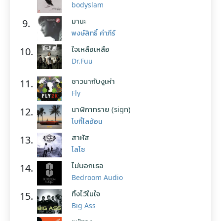
bodyslam
มานะ
9.
พงษ์สิทธิ์ คำภีร์
ใจเหลือเหลือ
10.
Dr.Fuu
ชาวนากับงูเห่า
11.
Fly
นาฬิกาทราย (sign)
12.
โบกี้ไลอ้อน
สาหัส
13.
โลโซ
ไม่บอกเธอ
14.
Bedroom Audio
ทิ้งไว้ในใจ
15.
Big Ass