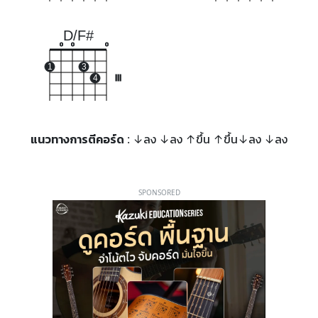
D/F#
o
o
o
1
3
4
III
แนวทางการตีคอร์ด
: ↓ลง ↓ลง ↑ขึ้น ↑ขึ้น↓ลง ↓ลง
SPONSORED