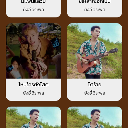
มีแฟนแล้วบ่
ขี้เหล้ากะฮักเป็น
ยังอี้ วีระพล
ยังอี้ วีระพล
ไหนใครยังโสด
โตร้าย
ยังอี้ วีระพล
ยังอี้ วีระพล