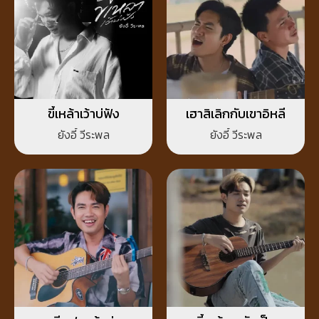
ขี้เหล้าเว้าบ่ฟัง
เฮาสิเลิกกับเขาอิหลี
ยังอี้ วีระพล
ยังอี้ วีระพล