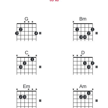
G
Bm
o
o
o
x
2
1
1
3
4
III
2
III
3
4
C
D
x
o
o
x
o
o
1
2
1
2
3
III
3
III
Em
Am
o
o
o
o
x
o
o
1
2
3
2
3
III
III