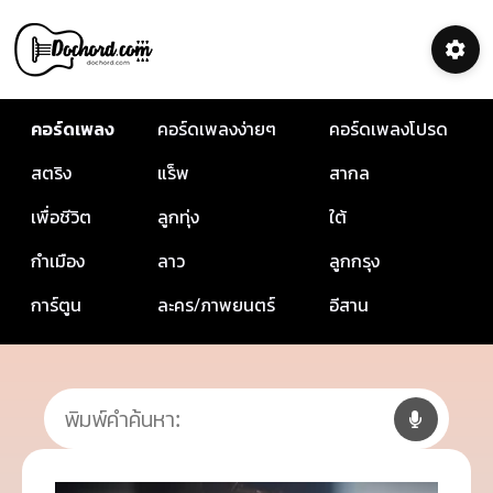
คอร์ดเพลง
คอร์ดเพลงง่ายๆ
คอร์ดเพลงโปรด
สตริง
แร็พ
สากล
เพื่อชีวิต
ลูกทุ่ง
ใต้
กำเมือง
ลาว
ลูกกรุง
การ์ตูน
ละคร/ภาพยนตร์
อีสาน