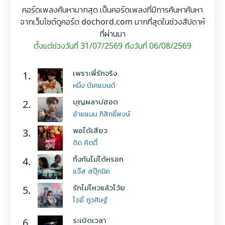
คอร์ดเพลงค้นหามากสุด เป็นคอร์ดเพลงที่มีการค้นหาค้นหา
จากเว็บไซต์ดูคอร์ด dochord.com มากที่สุดในช่วงสัปดาห์
ที่ผ่านมา
ตั้งแต่ช่วงวันที่ 31/07/2569 ถึงวันที่ 06/08/2569
เพราะพี่รักจริง
1.
หนึ่ง บีเคแบนด์
บุญผลาบ่ฮอด
2.
อ้ายแมน ภิสิทธิ์พงษ์
พอได้เสียว
3.
ดิด คิตตี้
ทิ้งกันไม่ได้หรอก
4.
แจ๊ส สปุ๊กนิค
รักไม่ไหวแล้วโว้ย
5.
โจอี้ ภูวศิษฐ์
ระเบิดเวลา
6.