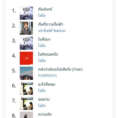
คืนจันทร์
1.
โลโซ
คืนที่ดาวเต็มฟ้า
2.
ปราโมทย์ วิเลปะนะ
ใจสั่งมา
3.
โลโซ
ไม่คิดนอกใจ
4.
โลโซ
กลัวว่าฉันจะไม่เสียใจ (Fear)
5.
PURPEECH
อะไรก็ยอม
6.
โลโซ
ซมซาน
7.
โลโซ
ความรัก
8.