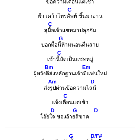
ข้อ
ความเตือนแต่เช้า
G
ฟ้าวคว้าโทรศัพ
ท์ ขึ้นมาอ่าน
C
สุมื้อ
เจ้าแชทมาปลุกกัน
G
บอกมื้อนี้ห้
ามนอนตื่นสาย
C
เช้านี้บั
ดเป็นแชทหมู่
Bm
Em
ผู้หวังดีส่
งหลักฐานเจ้ามีแ
ฟนใหม่
Am
D
ส่งรูป
ผ่านข้อความไลน์
C
แจ้งเตือ
นแต่เช้า
D
G
D
โอ๊ยใจ
ของอ้ายสิ
ขาด
G
D/F#