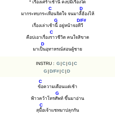
* เรื่องเศร้าเช้านี้
คงบ่มีเรื่อง
ใด
C
D
มากระทบกระเทือ
นจิตใจ จนมาลี้ฮ้
องไห้
G
D/F#
เรื่องเล่าเช้านี้
อยู่หน้าจอทีวี
C
คือบ่เอาเรื่องรา
วชีวิต คนใจสิขาด
D
มาเป็น
อุทาหรณ์สอนผู้ชาย
INSTRU :
G
|
C
|
G
|
C
G
|
D/F#
|
C
|
D
C
ข้อ
ความเตือนแต่เช้า
G
ฟ้าวคว้าโทรศัพ
ท์ ขึ้นมาอ่าน
C
สุมื้อ
เจ้าแชทมาปลุกกัน