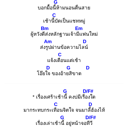
G
บอกมื้อนี้ห้
ามนอนตื่นสาย
C
เช้านี้บั
ดเป็นแชทหมู่
Bm
Em
ผู้หวังดีส่
งหลักฐานเจ้ามีแ
ฟนใหม่
Am
D
ส่งรูป
ผ่านข้อความไลน์
C
แจ้งเตือ
นแต่เช้า
D
G
D
โอ๊ยใจ
ของอ้ายสิ
ขาด
G
D/F#
* เรื่องเศร้าเช้านี้
คงบ่มีเรื่อง
ใด
C
D
มากระทบกระเทือ
นจิตใจ จนมาลี้ฮ้
องไห้
G
D/F#
เรื่องเล่าเช้านี้
อยู่หน้าจอทีวี