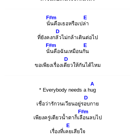
F#m
E
นั่น
คือเธอหรือเปล่า
D
ที่ยังคงกลัว
ไม่กล้าเดินต่อไป
F#m
E
นั่น
คือฉันเหมือนกัน
D
ขอเพียงเรื่องเดีย
วให้กันได้ไหม
A
* Everybody needs a hug
D
เชื่อว่ารักวนเวียนอยู่รอบ
กาย
F#m
เพียงครู่เดียวน้ำตาก็เลือ
นลบไป
E
เรื่องที่เคย
เสียใจ