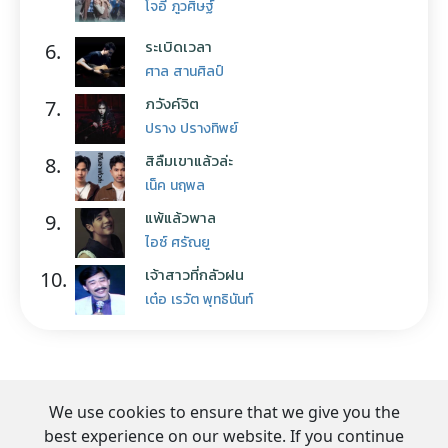
โจอี้ ภูวศิษฐ์
ระเบิดเวลา
6.
ศาล สานศิลป์
ภวังค์จิต
7.
ปราง ปรางทิพย์
สิลืมเขาแล้วล่ะ
8.
เน็ค นฤพล
แพ้แล้วพาล
9.
ไอซ์ ศรัณยู
เจ้าสาวที่กลัวฝน
10.
เต๋อ เรวัต พุทธินันท์
We use cookies to ensure that we give you the
best experience on our website. If you continue