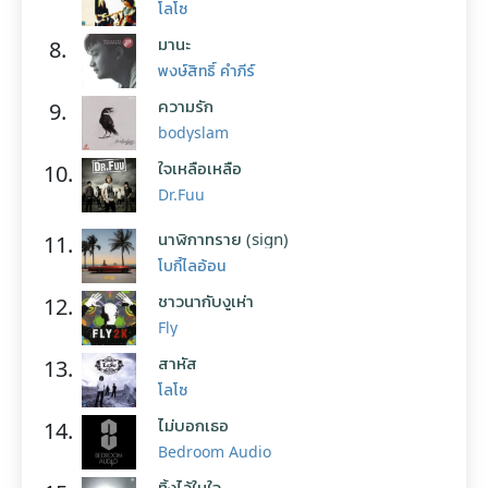
โลโซ
มานะ
8.
พงษ์สิทธิ์ คำภีร์
ความรัก
9.
bodyslam
ใจเหลือเหลือ
10.
Dr.Fuu
นาฬิกาทราย (sign)
11.
โบกี้ไลอ้อน
ชาวนากับงูเห่า
12.
Fly
สาหัส
13.
โลโซ
ไม่บอกเธอ
14.
Bedroom Audio
ทิ้งไว้ในใจ