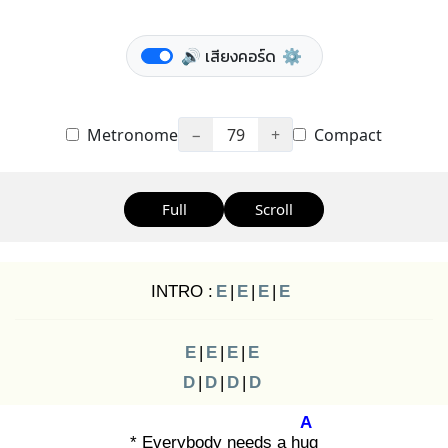
🔊 เสียงคอร์ด
⚙️
Metronome
−
79
+
Compact
Full
Scroll
INTRO :
E
|
E
|
E
|
E
E
|
E
|
E
|
E
D
|
D
|
D
|
D
A
* Everybody needs a hug