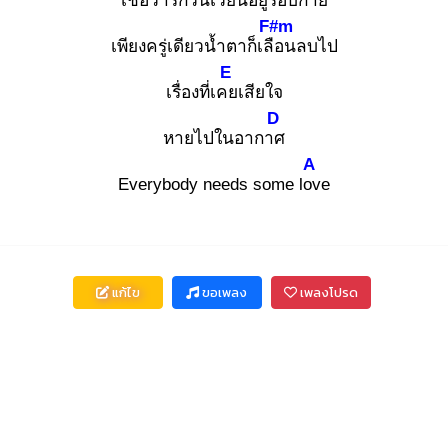
เชื่อว่ารักวนเวียนอยู่รอบ
กาย
F#m
เพียงครู่เดียวน้ำตาก็เลือ
นลบไป
E
เรื่องที่เคย
เสียใจ
D
หายไปในอากาศ
A
Everybody needs some lov
e
แก้ไข
ขอเพลง
เพลงโปรด