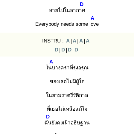
D
หายไปในอากาศ
A
Everybody needs some lov
e
INSTRU :
A
|
A
|
A
|
A
D
|
D
|
D
|
D
A
ในบ
างคราที่รุ่งอรุณ
ของเธอไม่มีผู้ใด
ในยามราตรีรัติกาล
ที่เธอไม่เหลือแม้ใจ
D
ฉัน
ยังคงเฝ้าอธิษฐาน