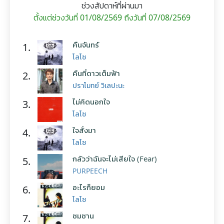
ช่วงสัปดาห์ที่ผ่านมา
ตั้งแต่ช่วงวันที่ 01/08/2569 ถึงวันที่ 07/08/2569
คืนจันทร์
1.
โลโซ
คืนที่ดาวเต็มฟ้า
2.
ปราโมทย์ วิเลปะนะ
ไม่คิดนอกใจ
3.
โลโซ
ใจสั่งมา
4.
โลโซ
กลัวว่าฉันจะไม่เสียใจ (Fear)
5.
PURPEECH
อะไรก็ยอม
6.
โลโซ
ซมซาน
7.