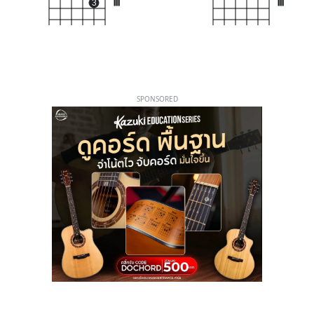
3
III
III
SPONSORED