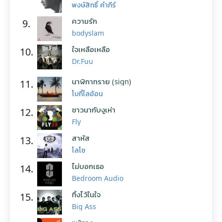
พงษ์สิทธิ์ คำภีร์
ความรัก
9.
bodyslam
ใจเหลือเหลือ
10.
Dr.Fuu
นาฬิกาทราย (sign)
11.
โบกี้ไลอ้อน
ชาวนากับงูเห่า
12.
Fly
สาหัส
13.
โลโซ
ไม่บอกเธอ
14.
Bedroom Audio
ทิ้งไว้ในใจ
15.
Big Ass