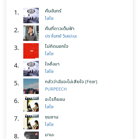
คืนจันทร์
1.
โลโซ
คืนที่ดาวเต็มฟ้า
2.
ปราโมทย์ วิเลปะนะ
ไม่คิดนอกใจ
3.
โลโซ
ใจสั่งมา
4.
โลโซ
กลัวว่าฉันจะไม่เสียใจ (Fear)
5.
PURPEECH
อะไรก็ยอม
6.
โลโซ
ซมซาน
7.
โลโซ
มานะ
8.