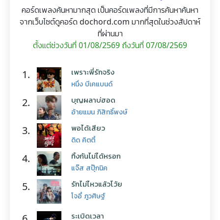
คอร์ดเพลงค้นหามากสุด เป็นคอร์ดเพลงที่มีการค้นหาค้นหา
จากเว็บไซต์ดูคอร์ด dochord.com มากที่สุดในช่วงสัปดาห์
ที่ผ่านมา
ตั้งแต่ช่วงวันที่ 01/08/2569 ถึงวันที่ 07/08/2569
เพราะพี่รักจริง
1.
หนึ่ง บีเคแบนด์
บุญผลาบ่ฮอด
2.
อ้ายแมน ภิสิทธิ์พงษ์
พอได้เสียว
3.
ดิด คิตตี้
ทิ้งกันไม่ได้หรอก
4.
แจ๊ส สปุ๊กนิค
รักไม่ไหวแล้วโว้ย
5.
โจอี้ ภูวศิษฐ์
ระเบิดเวลา
6.