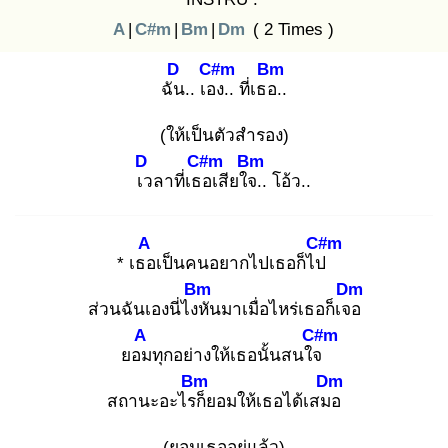
A
|
C#m
|
Bm
|
Dm
( 2 Times )
D
C#m
Bm
ฉัน
.. เอง
.. ที่เธอ.
.
(ให้เป็นตัวสำรอง)
D
C#m
Bm
เว
ลาที่เธอ
เสียใจ.
. โอ้ว..
A
C#m
* เธอ
เป็นคนอยากไปเธอก็ไป
Bm
Dm
ส่วนฉันเองนี่ไงหั
นมาเมื่อไหร่เธอก็เจอ
A
C#m
ยอม
ทุกอย่างให้เธอนั้นสนใจ
Bm
Dm
สถานะอะไรก็
ยอมให้เธอได้เสมอ
(ยอมเธออยู่แล้ว)