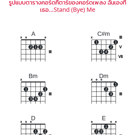
รูปแบบตารางคอร์ดกีตาร์ของคอร์ดเพลง ฉันเองที่
เธอ…Stand (Bye) Me
A
C#m
III
x
o
o
x
1
1
2
1
3
2
V
III
3
4
VII
Bm
Dm
x
x
o
o
1
1
1
2
2
III
3
III
3
4
D
E
x
o
o
o
o
o
1
1
2
2
3