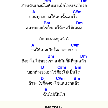
Bm
Dm
ส่วนฉันเองนี่ไงหั
นมาเมื่อไหร่เธอก็เจอ
A
C#m
ยอม
ทุกอย่างให้เธอนั้นสนใจ
Bm
Dm
สถานะอะไรก็
ยอมให้เธอได้เสมอ
(ยอมเธออยู่แล้ว)
A
C#m
รอ
ให้เธอเสียใจมาจากเขา
Bm
Dm
ถึงจะไม่ใช่ของเรา
แต่มันก็ดีที่สุดแล้ว
D
C#m
Bm
บอกตัวเอง
เอาไว้ต้อง
ไม่เป็นไร
D
C#m
Bm
ถ้าจะใช่ก็
คงจะใช่แ
ต่แรกแล้ว
E
ฉัน
ไม่เป็นไร
INSTRU :