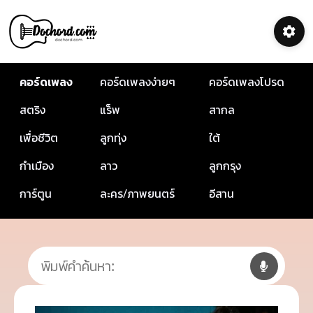
คอร์ดเพลง
คอร์ดเพลงง่ายๆ
คอร์ดเพลงโปรด
สตริง
แร็พ
สากล
เพื่อชีวิต
ลูกทุ่ง
ใต้
กำเมือง
ลาว
ลูกกรุง
การ์ตูน
ละคร/ภาพยนตร์
อีสาน