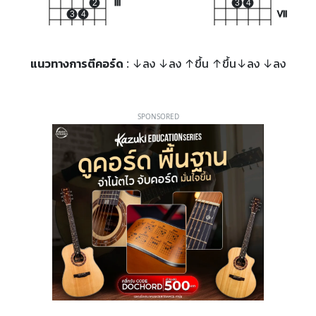
2
III
3
4
3
4
VII
แนวทางการตีคอร์ด
: ↓ลง ↓ลง ↑ขึ้น ↑ขึ้น↓ลง ↓ลง
SPONSORED