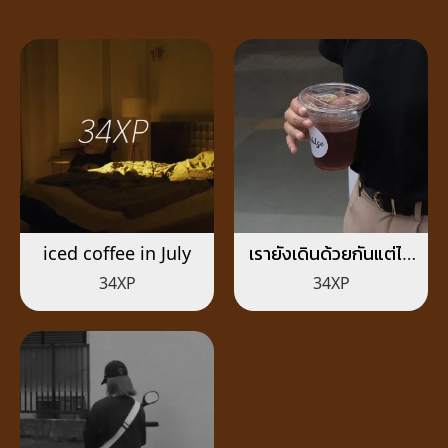
iced coffee in July
เรายังเดินด้วยกันแต่ไม่
เหมือนเดิม
34XP
34XP