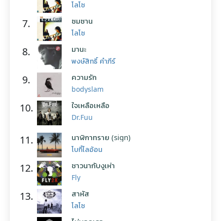
โลโซ
ซมซาน
7.
โลโซ
มานะ
8.
พงษ์สิทธิ์ คำภีร์
ความรัก
9.
bodyslam
ใจเหลือเหลือ
10.
Dr.Fuu
นาฬิกาทราย (sign)
11.
โบกี้ไลอ้อน
ชาวนากับงูเห่า
12.
Fly
สาหัส
13.
โลโซ