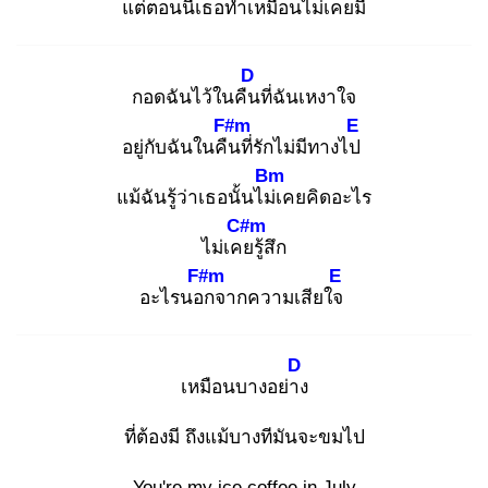
แต่ตอนนี้เ
ธอทำเหมือนไม่เคยมี
D
กอดฉันไว้ในคืน
ที่ฉันเหงาใจ
F#m
E
อยู่กับฉันในคืน
ที่รักไม่มีทางไป
Bm
แม้ฉันรู้ว่าเธอนั้นไม่เ
คยคิดอะไร
C#m
ไม่เคย
รู้สึก
F#m
E
อะไรนอก
จากความเสียใจ
D
เหมือนบางอย่าง
ที่ต้องมี ถึงแม้บางทีมันจะขมไป
You're my ice coffee in July