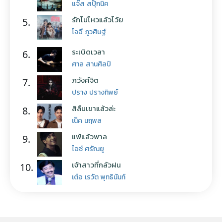
แจ๊ส สปุ๊กนิค
รักไม่ไหวแล้วโว้ย
5.
โจอี้ ภูวศิษฐ์
ระเบิดเวลา
6.
ศาล สานศิลป์
ภวังค์จิต
7.
ปราง ปรางทิพย์
สิลืมเขาแล้วล่ะ
8.
เน็ค นฤพล
แพ้แล้วพาล
9.
ไอซ์ ศรัณยู
เจ้าสาวที่กลัวฝน
10.
เต๋อ เรวัต พุทธินันท์