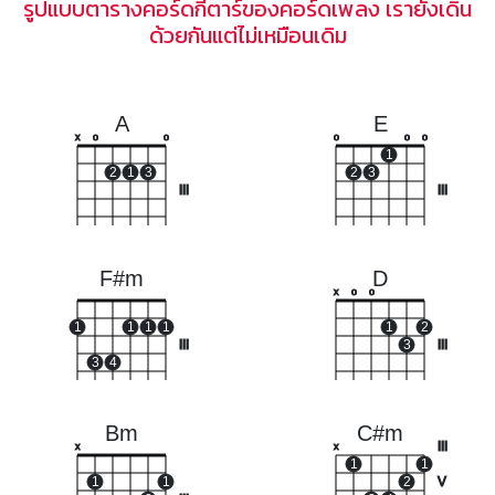
รูปแบบตารางคอร์ดกีตาร์ของคอร์ดเพลง เรายังเดิน
ด้วยกันแต่ไม่เหมือนเดิม
A
E
x
o
o
o
o
o
1
2
1
3
2
3
III
III
F#m
D
x
o
o
1
1
1
1
1
2
III
3
III
3
4
Bm
C#m
III
x
x
1
1
1
1
2
V