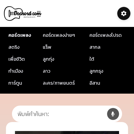
คอร์ดเพลง
คอร์ดเพลงง่ายๆ
คอร์ดเพลงโปรด
สตริง
แร็พ
สากล
เพื่อชีวิต
ลูกทุ่ง
ใต้
กำเมือง
ลาว
ลูกกรุง
การ์ตูน
ละคร/ภาพยนตร์
อีสาน