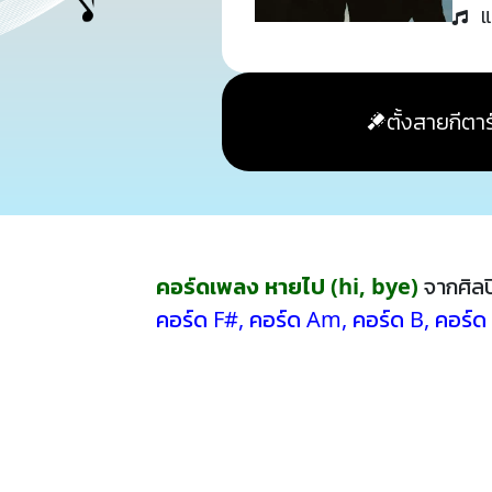
แ
ตั้งสายกีตาร
คอร์ดเพลง หายไป (hi, bye)
จากศิล
คอร์ด F#
,
คอร์ด Am
,
คอร์ด B
,
คอร์