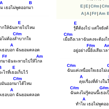
A
B
E
|
E
|
C#m
|
C#
ไม
เธอไม่พูดออกมา
A
|
A
|
F#
|
Am
E
E
ากให้ฉันหาย
ไปไหม
รู้ดี
ต้องไป แต่ใจยังค
C#m
C#m
อไม่ต้องลำ
บากใจ
เมื่อ
ถึงเวลาฉันคงจะต้อง
A
F#m
A
งเธอบอก
ฉันยอมตลอด
อยู่อย่างนี้ยิ่
งเสียเวล
F#
Am
อกมา
ฉันจะหายไปให้ไกล
C#m
B
E
ฉัน
แค่เหนื่อยใจเธอไม่
อะ
ไรที่เธอ
เก็บไว้
A
C#m
คุย
เรื่องที่ค้างใ
่ยมันออกมา
ได้ไหม
C#m
G#m
A
ฉัน
คงไม่รู้ตอนนี้เธอ
เ
งเธอบอก
ฉันยอมตลอด
A
ทำไม
เธอไม่พูดอ