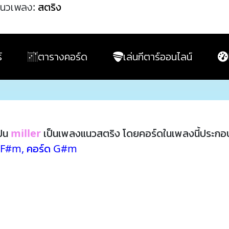
นวเพลง:
สตริง
์
ตารางคอร์ด
เล่นกีตาร์ออนไลน์
ปิน
miller
เป็นเพลงแนวสตริง โดยคอร์ดในเพลงนี้ประกอ
ด F#m
,
คอร์ด G#m