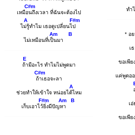
C#m
ทำ
เหมือน
ถึงเวลา ที่ฉันจะต้องไป
A
F#m
ไม่รู้
ทำไม เธอดูเปลี่ยนไป
Am
B
* อย
ไม่เหมือนที่เป็น
มา
เธ
E
ขอเพีย
ถ้า
มีอะไร ทำไมไม่พูดมา
C#m
แค่พูดอ
ถ้า
เธอจะลา
A
ช่วยทำให้เข้าใจ หน่อยได้ไ
หม
F#m
Am
B
เอ
เก็บเอาไว้ยิ่
งมีปัญหา
ขอเพีย