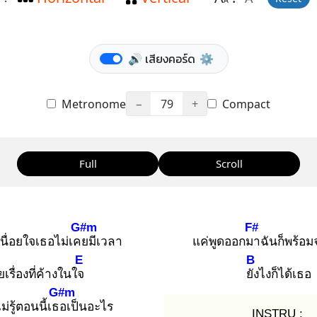
A
🔊 เสียงคอร์ด
⚙️
Metronome
−
79
+
Compact
Full
Scroll
G#m
F#
นื่อยใจเธอไม่เคย
มีเวลา
แค่พูดออกมา
ฉันก็พร้อ
E
B
ย
เรื่องที่ค้างในใจ
ยัง
ไงก็ได้เธอ
G#m
ม่รู้ตอนนี้เธอ
เป็นอะไร
INSTRU :