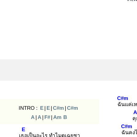
C#m
ฉัน
แค่เห
INTRO :
E
|
E
|
C#m
|
C#m
A
A
|
A
|
F#
|
Am
B
คุ
C#m
E
ฉัน
คงไ
เธอ
เป็นอะไร ทำไมดูเฉยชา