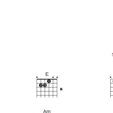
E
o
o
o
x
1
2
3
III
Am