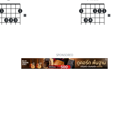
1
1
1
1
1
1
III
III
3
3
3
3
4
SPONSORED