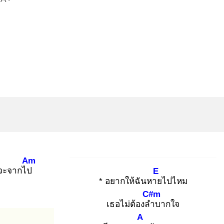
Am
มจะจากไป
E
* อยากให้ฉันหาย
ไปไหม
C#m
เธอไม่ต้องลำ
บากใจ
A