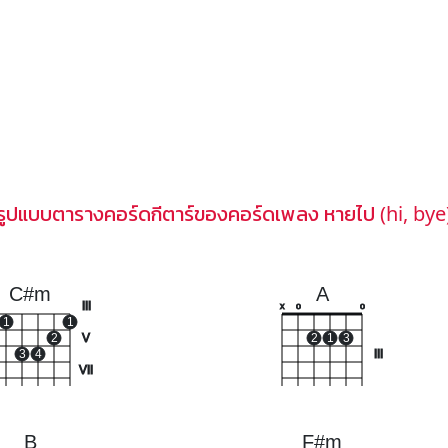
รูปแบบตารางคอร์ดกีตาร์ของคอร์ดเพลง หายไป (hi, bye
C#m
A
III
x
o
o
1
1
2
V
2
1
3
3
4
III
VII
B
F#m