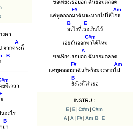
ขอเพียงเธอบอก
ฉันยอมตลอด
m
F#
Am
แค่พูดออกมา
ฉันจะหายไปให้ไกล
B
B
E
อะ
ไรที่เธอ
เก็บไว้
้างคา
C#m
A
เอ่ยมันออกมา
ได้ไหม
ไป จากตรง
นี้
A
m
B
ขอเพียงเธอบอก
ฉันยอมตลอด
า
F#
Am
แค่พูดออกมา
ฉันก็พร้อมจะจากไป
B
G#m
ยัง
ไงก็ได้เธอ
เคย
มีเวลา
E
นใจ
INSTRU :
E
|
E
|
C#m
|
C#m
ป็นอะไร
A
|
A
|
F#
|
Am
B
|
E
B
อกมา