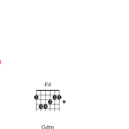
)
F#
1
1
1
2
III
3
4
G#m