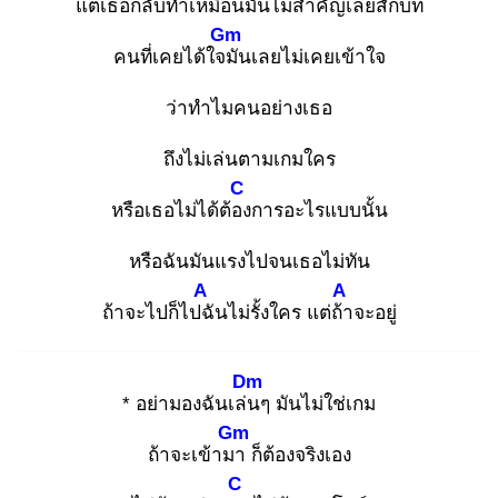
แต่เธอกลับทำเหมือนมันไม่สำคัญเลยสักบท
Gm
คนที่เคยได้ใจมั
นเลยไม่เคยเข้าใจ
ว่าทำไมคนอย่างเธอ
ถึงไม่เล่นตามเกมใคร
C
หรือเธอไม่ได้ต้อง
การอะไรแบบนั้น
หรือฉันมันแรงไปจนเธอไม่ทัน
A
A
ถ้าจะไปก็ไปฉั
นไม่รั้งใคร แต่ถ้า
จะอยู่
Dm
* อย่ามองฉันเล่น
ๆ มันไม่ใช่เกม
Gm
ถ้าจะเข้ามา
ก็ต้องจริงเอง
C