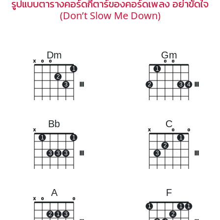
รูปแบบตารางคอร์ดกีตาร์ของคอร์ดเพลง อย่าขัดใจ
(Don’t Slow Me Down)
Dm
Gm
x
o
o
o
o
1
1
2
3
III
2
3
4
III
Bb
C
x
x
o
o
1
1
1
2
3
3
3
III
3
III
A
F
x
o
o
1
1
1
2
1
3
2