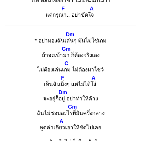
รีบตัดสินใจอย่าช้า
ไม่รักฉันก็ไม่ว่า
F
A
แต่กรุณา
.. อย่าขัดใจ
Dm
* อย่ามองฉันเล่น
ๆ มันไม่ใช่เกม
Gm
ถ้าจะเข้ามา
ก็ต้องจริงเอง
C
ไม่ต้องเล่นเกม
ไม่ต้องมาโชว์
F
A
เห็นฉันนิ่ง
ๆ แต่ไม่ได้โง่
Dm
จะอยู่ก็อยู่
อย่าทำให้ค้าง
Gm
ฉันไม่ชอบอะไรที่
มันครึ่งกลาง
A
พูดคำเดียว
เอาให้ชัดไปเลย