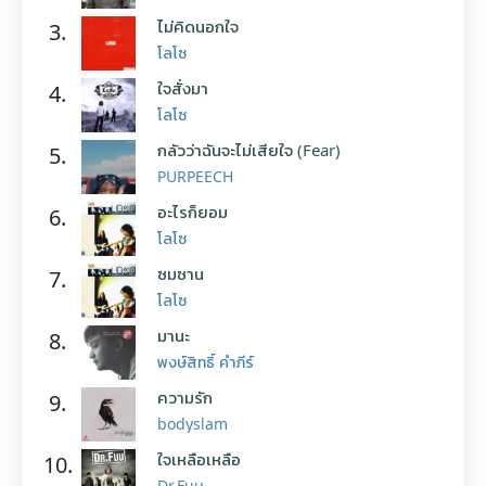
ไม่คิดนอกใจ
3.
โลโซ
ใจสั่งมา
4.
โลโซ
กลัวว่าฉันจะไม่เสียใจ (Fear)
5.
PURPEECH
อะไรก็ยอม
6.
โลโซ
ซมซาน
7.
โลโซ
มานะ
8.
พงษ์สิทธิ์ คำภีร์
ความรัก
9.
bodyslam
ใจเหลือเหลือ
10.
Dr.Fuu