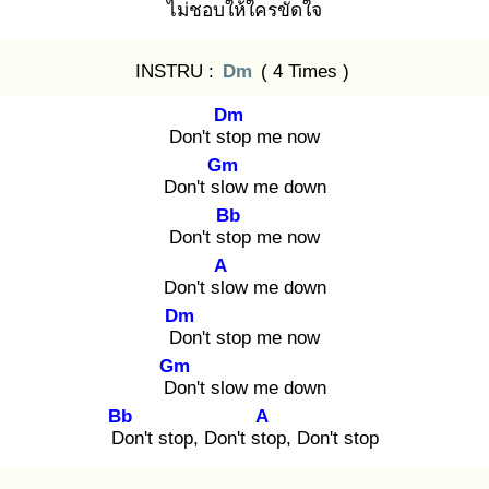
ไม่ช
อบให้ใคร
ขัดใจ
INSTRU :
Dm
( 4 Times )
Dm
Don't sto
p me now
Gm
Don't slo
w me down
Bb
Don't sto
p me now
A
Don't slo
w me down
Dm
Do
n't stop me now
Gm
Do
n't slow me down
Bb
A
Do
n't stop, Don't sto
p, Don't stop