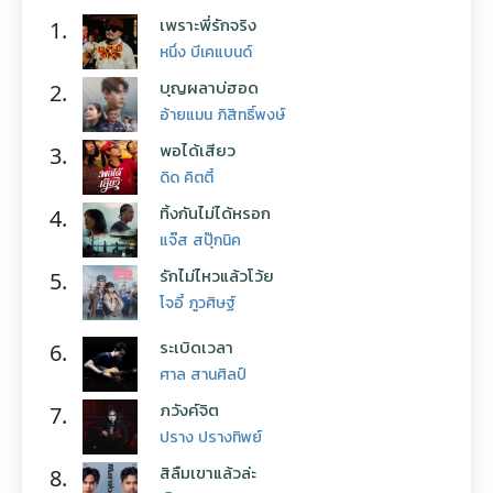
เพราะพี่รักจริง
1.
หนึ่ง บีเคแบนด์
บุญผลาบ่ฮอด
2.
อ้ายแมน ภิสิทธิ์พงษ์
พอได้เสียว
3.
ดิด คิตตี้
ทิ้งกันไม่ได้หรอก
4.
แจ๊ส สปุ๊กนิค
รักไม่ไหวแล้วโว้ย
5.
โจอี้ ภูวศิษฐ์
ระเบิดเวลา
6.
ศาล สานศิลป์
ภวังค์จิต
7.
ปราง ปรางทิพย์
สิลืมเขาแล้วล่ะ
8.