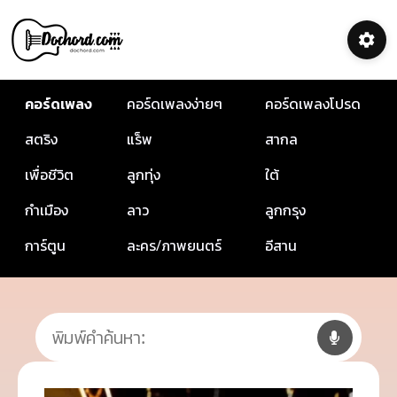
คอร์ดเพลง
คอร์ดเพลงง่ายๆ
คอร์ดเพลงโปรด
สตริง
แร็พ
สากล
เพื่อชีวิต
ลูกทุ่ง
ใต้
กำเมือง
ลาว
ลูกกรุง
การ์ตูน
ละคร/ภาพยนตร์
อีสาน