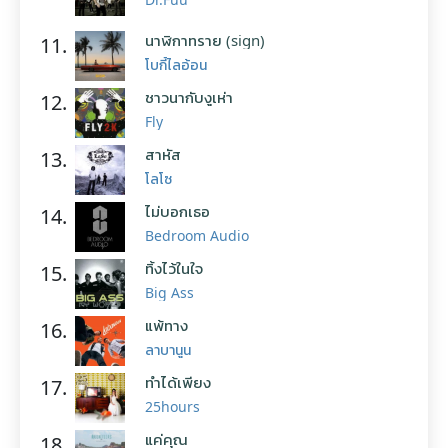
นาฬิกาทราย (sign)
11.
โบกี้ไลอ้อน
ชาวนากับงูเห่า
12.
Fly
สาหัส
13.
โลโซ
ไม่บอกเธอ
14.
Bedroom Audio
ทิ้งไว้ในใจ
15.
Big Ass
แพ้ทาง
16.
ลาบานูน
ทำได้เพียง
17.
25hours
แค่คุณ
18.