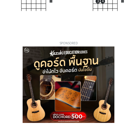
III
3
4
III
SPONSORED