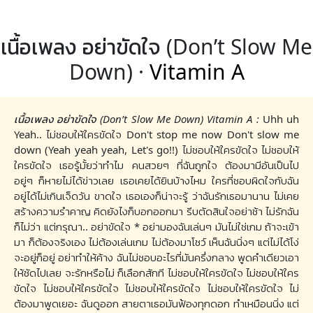
เนื้อเพลง อย่าขัดใจ (Don’t Slow Me
Down) ·
Vitamin A
เนื้อเพลง อย่าขัดใจ (Don’t Slow Me Down) Vitamin A :
Uhh uh
Yeah.. ไม่ชอบให้ใครขัดใจ Don't stop me now Don't slow me
down (Yeah yeah yeah, Let's go!!) ไม่ชอบให้ใครขัดใจ ไม่ชอบให้
ใครขัดใจ เธอรู้มั้ยว่าทำไม คนสวยๆ ที่ฉันถูกใจ ต้องมามีอันเป็นไป
อยู่ๆ ก็หายไม่ได้ข่าวเลย เธอเคยได้ยินบ้างไหม ใครที่ชอบผิดใจกับฉัน
อยู่ได้ไม่เกินเจ็ดวัน ขาดใจ เธอเองก็น่าจะรู้ ว่าฉันรักเธอมานาน ไม่เคย
สร้างความรำคาญ คิดยังไงก็บอกออกมา รีบตัดสินใจอย่าช้า ไม่รักฉัน
ก็ไม่ว่า แต่กรุณา.. อย่าขัดใจ * อย่ามองฉันเล่นๆ มันไม่ใช่เกม ถ้าจะเข้า
มา ก็ต้องจริงเอง ไม่ต้องเล่นเกม ไม่ต้องมาโชว์ เห็นฉันนิ่งๆ แต่ไม่ได้โง่
จะอยู่ก็อยู่ อย่าทำให้ค้าง ฉันไม่ชอบอะไรที่มันครึ่งกลาง พูดคำเดียวเอา
ให้ชัดไปเลย จะรักหรือไม่ ก็เลือกสักที ไม่ชอบให้ใครขัดใจ ไม่ชอบให้ใคร
ขัดใจ ไม่ชอบให้ใครขัดใจ ไม่ชอบให้ใครขัดใจ ไม่ชอบให้ใครขัดใจ ไม่
ต้องมาพูดเยอะ ฉันดูออก สายตาเธอมันฟ้องทุกดอก ทำเหมือนนิ่ง แต่