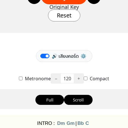
Original Key
Reset
🔊 เสียงคอร์ด
⚙️
Metronome
−
120
+
Compact
Full
Scroll
INTRO :
Dm
Gm
|
Bb
C