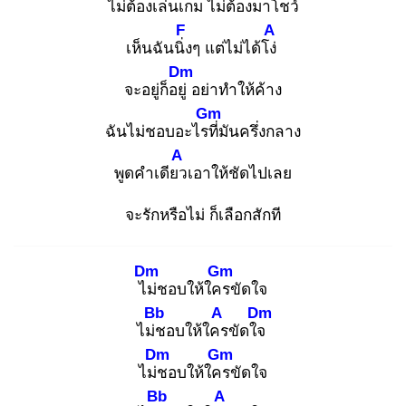
ไม่ต้องเล่นเกม
ไม่ต้องมาโชว์
F
A
เห็นฉันนิ่ง
ๆ แต่ไม่ได้โง่
Dm
จะอยู่ก็อยู่
อย่าทำให้ค้าง
Gm
ฉันไม่ชอบอะไรที่
มันครึ่งกลาง
A
พูดคำเดียว
เอาให้ชัดไปเลย
จะรักหรือไม่ ก็เลือกสักที
Dm
Gm
ไม่
ชอบให้ใคร
ขัดใจ
Bb
A
Dm
ไม่ช
อบให้ใคร
ขัดใจ
Dm
Gm
ไม่ช
อบให้ใคร
ขัดใจ
Bb
A