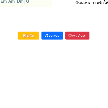
Em
Am
|
Dm
|
G
ฉันมอบความรัก
ให
แก้ไข
ขอเพลง
เพลงโปรด