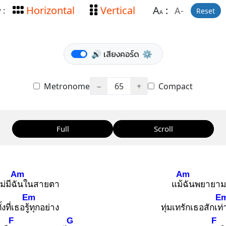
Horizontal
Vertical
A
:
A-
 :
Reset
A
🔊 เสียงคอร์ด
⚙️
Metronome
−
65
+
Compact
Full
Scroll
Am
Am
ม่มีฉัน
ในสายตา
แม้ฉั
นพยายาม
Em
E
ั้งที่เธอรู้ทุ
กอย่าง
ทุ่มเทรักเธอสักเท่
F
G
F