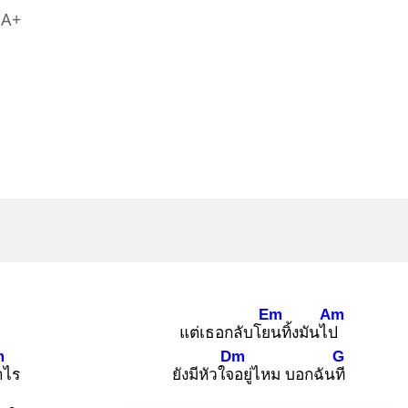
A+
Em
Am
แต่เธอกลับโยน
ทิ้งมันไป
m
Dm
G
า
ไร
ยังมีหัวใจอ
ยู่ไหม บอกฉันที