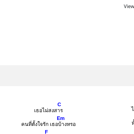
View
C
ไ
เธอไม่สงสาร
Em
ท
คนที่ตั้งใจรัก เธอบ้า
งหรอ
F