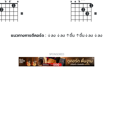
o
o
o
x
o
o
1
1
2
2
III
3
III
แนวทางการตีคอร์ด
: ↓ลง ↓ลง ↑ขึ้น ↑ขึ้น↓ลง ↓ลง
SPONSORED