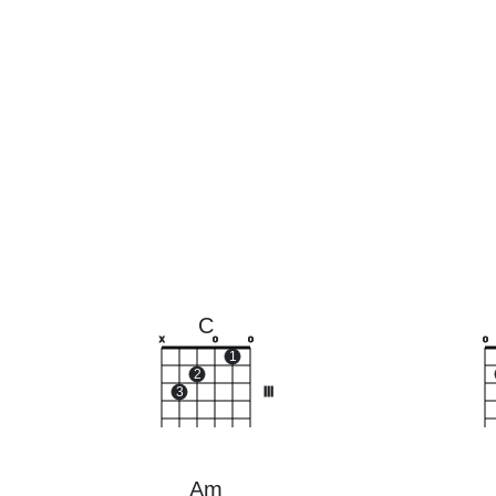
C
x
o
o
o
1
2
3
III
Am