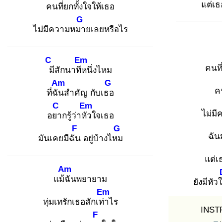
แต่เธอ
คนที่ยกทั้ง
ใจให้เธอ
G
ไม่มีความหมา
ยเลยหรือไร
C
Em
คนที
มี
สักนาทีห
นึ่งไหม
Am
G
คน
ที่ฉัน
สำคัญ กับเธอ
C
Em
ไม่ม
อยา
กรู้ว่าหัว
ใจเธอ
F
G
ฉัน
มันเคยมีฉัน
อยู่บ้างไหม
แต่เ
Am
แม้ฉั
นพยายาม
ยังมีหัว
Em
ทุ่มเทรักเธอสักเท่า
ไร
INST
F