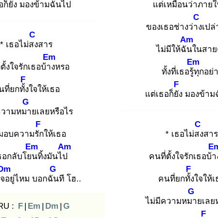
ก็ยัง
มองข้ามฉันไป
แต่เหมือนว่าภาย
ใ
C
ของเธอช่างว่าง
เป
C
Am
* เธอไม่สง
สาร
ไม่มีให้ฉัน
ในสาย
Em
Em
่ตั้งใจรักเธอบ้าง
หรอ
ทั้งที่เธอรู้ทุ
กอย่
F
F
ที่ยกทั้ง
ใจให้เธอ
แต่เธอก็ยัง
มองข้าม
G
ีความหมา
ยเลยหรือไร
F
C
มอบความรัก
ให้เธอ
* เธอไม่สง
สาร
Em
Am
E
ธอกลับโยน
ทิ้งมันไป
คนที่ตั้งใจรักเธอบ้า
Dm
G
F
ใจอ
ยู่ไหม บอกฉัน
ที โฮ..
คนที่ยกทั้ง
ใจให้เ
G
ไม่มีความหมา
ยเลยห
RU :
F
|
Em
|
Dm
|
G
F