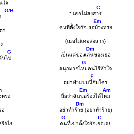
นใจ
C
G/B
* เธอไม่สงสาร
ล่า
Em
คนที่ตั้งใจรักเธอบ้า
งหรอ
ตา
(เธอไม่เคยสงสาร)
าง
Dm
G
เป็นแค่ของเล่น
ของเธอ
ฉันไป
G
สนุกมากไหม
คนไร้หัวใจ
F
อย่าทำแบบนี้กั
บใคร
m
Em
Am
ง
หรอ
ถือว่าฉันขอ
ร้องได้ไหม
Dm
ธอ
อย่าทำร้าย
(อย่าทำร้าย)
G
C
รือไร
คน
ที่เขาตั้งใจรักเธอ
เลย