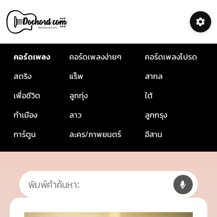
คอร์ดเพลง
คอร์ดเพลงง่ายๆ
คอร์ดเพลงโปรด
สตริง
แร็พ
สากล
เพื่อชีวิต
ลูกทุ่ง
ใต้
กำเมือง
ลาว
ลูกกรุง
การ์ตูน
ละคร/ภาพยนตร์
อีสาน