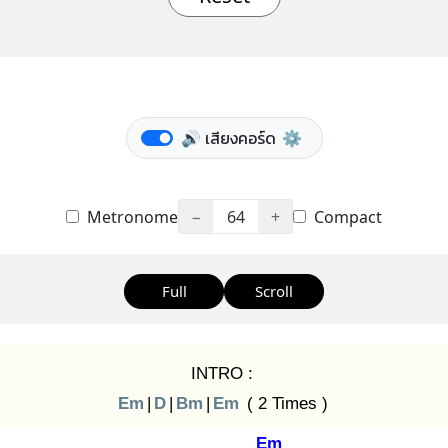
🔊 เสียงคอร์ด
⚙️
Metronome
−
64
+
Compact
Full
Scroll
INTRO :
Em
|
D
|
Bm
|
Em
( 2 Times )
Em