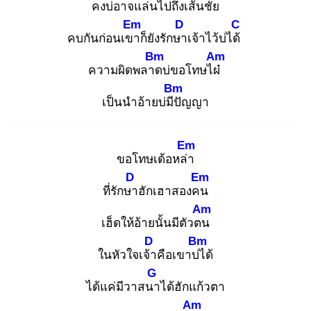
คงบ่อาจแล่น
ไปถึงเส้น
ชัย
Em
D
C
คบกันก่อนเขา
ก็ยังรักษา
เจ้าไว้บ่ได้
Bm
Am
ความผิดพลาด
บ่ขอโทษไผ๋
Bm
เป็นนําอ้ายบ่มีปั
ญญา
Em
ขอโทษเด้อหล่า
D
Em
ที่รักษา
ฮักเฮาสองคน
Am
เฮ็ดให้อ้ายนั้นมีตัวตน
D
Bm
ในหัวใจเจ้า
คือเขาบ่ไ
ด้
G
ได้แค่มีวาสนา
ได้ฮักแก้วตา
Am