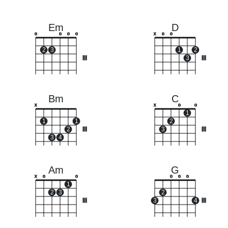
Em
D
o
o
o
o
x
o
o
2
3
1
2
III
3
III
Bm
C
x
x
o
o
1
1
1
2
2
III
3
III
3
4
Am
G
x
o
o
o
o
o
1
2
3
2
III
3
4
III