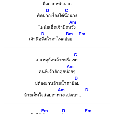
มือก่ายหน้าผาก
D
C
คิดมาก
เรื่องใด๋น้อ
นาง
Am
ไผน้อเฮ็ดเจ้าผิดหวัง
D
Bm
Em
เจ้าคือจั่ง
น้ำตาไหลย่อย
G
สาเหตุย้อนอ้ายหรือเขา
Am
คนที่เจ้าลักคุยบ่อย
ๆ
D
บ่ต้องย่านอ้ายน้ำตาย้อย
Am
D
อ้ายเต็มใจส่อยหาทาง
แบ่งเบา..
Em
D
Em