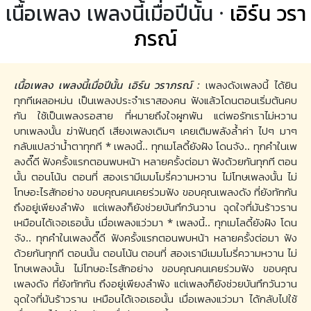
เนื้อเพลง เพลงนี้เมื่อปีนั้น ·
เอิร์น วรา
ภรณ์
เนื้อเพลง เพลงนี้เมื่อปีนั้น เอิร์น วราภรณ์ :
เพลงดังเพลงนี้ ได้ยิน
ทุกทีเผลอหม่น เป็นเพลงประจำเราสองคน ฟังแล้วโดนตอนเริ่มต้นคบ
กัน ใช้เป็นเพลงรอสาย ที่หมายถึงใจผูกพัน แต่พอรักเราไม่หวาน
บทเพลงนั้น ฆ่าฟันฤดี เสียงเพลงเดิมๆ เคยเติมพลังล้ำค่า ไปๆ มาๆ
กลับแปลว่าน้ำตาทุกที * เพลงนี้.. ทุกเมโลดี้ยังฝัง โดนจัง.. ทุกคำในเพ
ลงดี๊ดี ฟังครั้งแรกตอนพบหน้า หลายครั้งต่อมา ฟังด้วยกันทุกที ตอน
นั้น ตอนโน้น ตอนที่ สองเรามีเมมโมรี่ความหวาน ไม่โทษเพลงนั้น ไม่
โทษอะไรสักอย่าง ขอบคุณคนเคยร่วมฟัง ขอบคุณเพลงดัง ที่ยังทักกัน
ถึงอยู่เพียงลำพัง แต่เพลงก็ยังช่วยบันทึกวันวาน ฉุดใจที่มันร้าวราน
เหมือนได้เจอเธอนั้น เมื่อเพลงแว่วมา * เพลงนี้.. ทุกเมโลดี้ยังฝัง โดน
จัง.. ทุกคำในเพลงดี๊ดี ฟังครั้งแรกตอนพบหน้า หลายครั้งต่อมา ฟัง
ด้วยกันทุกที ตอนนั้น ตอนโน้น ตอนที่ สองเรามีเมมโมรี่ความหวาน ไม่
โทษเพลงนั้น ไม่โทษอะไรสักอย่าง ขอบคุณคนเคยร่วมฟัง ขอบคุณ
เพลงดัง ที่ยังทักกัน ถึงอยู่เพียงลำพัง แต่เพลงก็ยังช่วยบันทึกวันวาน
ฉุดใจที่มันร้าวราน เหมือนได้เจอเธอนั้น เมื่อเพลงแว่วมา ได้กลับไปใช้