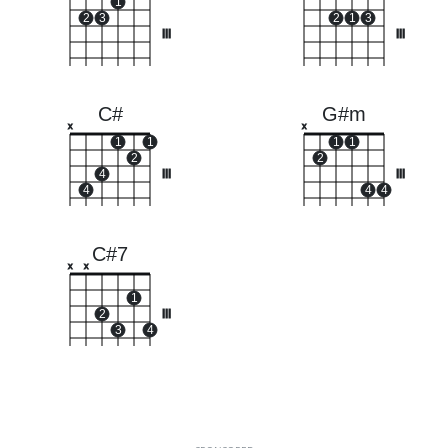
1
2
3
2
1
3
III
III
C#
G#m
x
x
1
1
1
1
2
2
4
III
III
4
4
4
C#7
x
x
1
2
III
3
4