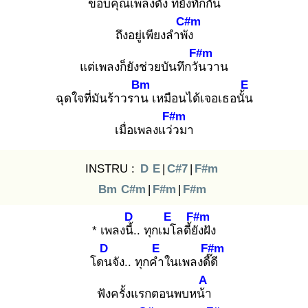
ขอบคุณเพลงดัง
ที่ยังทัก
กัน
C#m
ถึงอยู่เพียงลำพัง
F#m
แต่เพลงก็ยังช่วยบันทึกวัน
วาน
Bm
E
ฉุดใจที่มันร้าวราน
เหมือนได้เจอเธอนั้น
F#m
เมื่อเพลงแว่ว
มา
INSTRU :
D
E
|
C#7
|
F#m
Bm
C#m
|
F#m
|
F#m
D
E
F#m
* เพลงนี้.
. ทุกเมโ
ลดี้ยัง
ฝัง
D
E
F#m
โดน
จัง.. ทุกคำ
ในเพลงดี๊ดี
A
ฟังครั้งแรกตอนพบหน้า