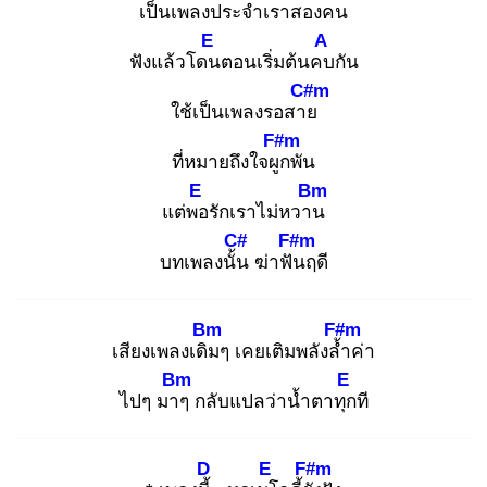
เป็นเพลงประจำเราสองคน
E
A
ฟังแล้วโดน
ตอนเริ่มต้นคบ
กัน
C#m
ใช้เป็นเพลงรอสาย
F#m
ที่หมายถึงใจผูก
พัน
E
Bm
แต่พอ
รักเราไม่หวาน
C#
F#m
บทเพลงนั้น
ฆ่าฟัน
ฤดี
Bm
F#m
เสียงเพลงเดิม
ๆ เคยเติมพลังล้ำ
ค่า
Bm
E
ไปๆ มาๆ
กลับแปลว่าน้ำตาทุก
ที
D
E
F#m