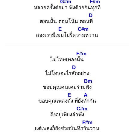
G#m
F#m
หลายครั้งต่อมา
ฟังด้วยกันทุก
ที
D
ตอนนั้น ตอนโน้น ตอนที่
E
C#m
สองเรามีเมม
โมรี่ความ
หวาน
F#m
ไม่โทษเพลงนั้น
D
ไม่โทษอะไรสัก
อย่าง
Bm
ขอบคุณคนเคยร่วมฟัง
E
A
ขอบคุณเพลงดัง
ที่ยังทัก
กัน
C#m
ถึงอยู่เพียงลำพัง
F#m
แต่เพลงก็ยังช่วยบันทึกวัน
วาน