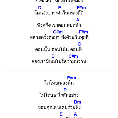
* เพลงนี้.
. ทุกเมโ
ลดี้ยัง
ฝัง
D
E
F#m
โดน
จัง.. ทุกคำ
ในเพลงดี๊ดี
A
ฟังครั้งแรกตอนพบหน้า
G#m
F#m
หลายครั้งต่อมา
ฟังด้วยกันทุก
ที
D
ตอนนั้น ตอนโน้น ตอนที่
E
C#m
สองเรามีเมม
โมรี่ความ
หวาน
F#m
ไม่โทษเพลงนั้น
D
ไม่โทษอะไรสัก
อย่าง
Bm
ขอบคุณคนเคยร่วมฟัง
E
A