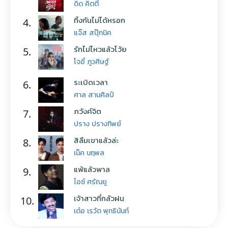
ดิด คิตตี้
ทิ้งกันไม่ได้หรอก
4.
แจ๊ส สปุ๊กนิค
รักไม่ไหวแล้วโว้ย
5.
โจอี้ ภูวศิษฐ์
ระเบิดเวลา
6.
ศาล สานศิลป์
ภวังค์จิต
7.
ปราง ปรางทิพย์
สิลืมเขาแล้วล่ะ
8.
เน็ค นฤพล
แพ้แล้วพาล
9.
ไอซ์ ศรัณยู
เจ้าสาวที่กลัวฝน
10.
เต๋อ เรวัต พุทธินันท์