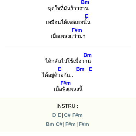
Bm
ฉุดใจที่มันร้าวราน
E
เหมือนได้เจอเธอนั้น
F#m
เมื่อเพลงแว่ว
มา
Bm
ได้กลับไปใช้เมื่อวาน
E
Bm
E
ได้อยู่ด้วย
กัน..
F#m
เมื่อฟัง
เพลงนี้
INSTRU :
D
E
|
C#
F#m
Bm
C#
|
F#m
|
F#m