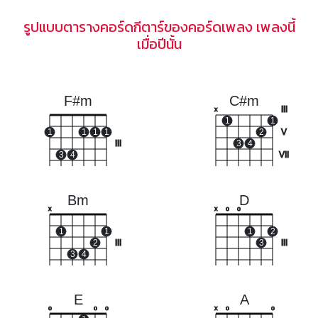
รูปแบบตารางคอร์ดกีตาร์ของคอร์ดเพลง เพลงนี้
เมื่อปีนั้น
F#m
C#m
III
x
1
1
1
1
1
1
2
V
III
3
4
3
4
VII
Bm
D
x
x
o
o
1
1
1
2
2
III
3
III
3
4
E
A
o
o
o
x
o
o