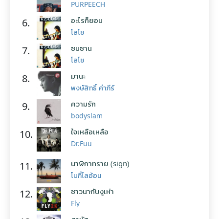
PURPEECH
อะไรก็ยอม
6.
โลโซ
ซมซาน
7.
โลโซ
มานะ
8.
พงษ์สิทธิ์ คำภีร์
ความรัก
9.
bodyslam
ใจเหลือเหลือ
10.
Dr.Fuu
นาฬิกาทราย (sign)
11.
โบกี้ไลอ้อน
ชาวนากับงูเห่า
12.
Fly