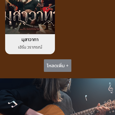
มุสาวาทา
เอิร์น วราภรณ์
โหลดเพิ่ม +