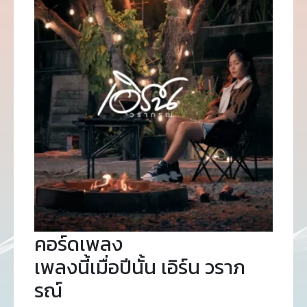
คอร์ดเพลง
เพลงนี้เมื่อปีนั้น เอิร์น วราภ
รณ์