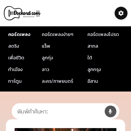
คอร์ดเพลง
คอร์ดเพลงง่ายๆ
คอร์ดเพลงโปรด
สตริง
แร็พ
สากล
เพื่อชีวิต
ลูกทุ่ง
ใต้
กำเมือง
ลาว
ลูกกรุง
การ์ตูน
ละคร/ภาพยนตร์
อีสาน