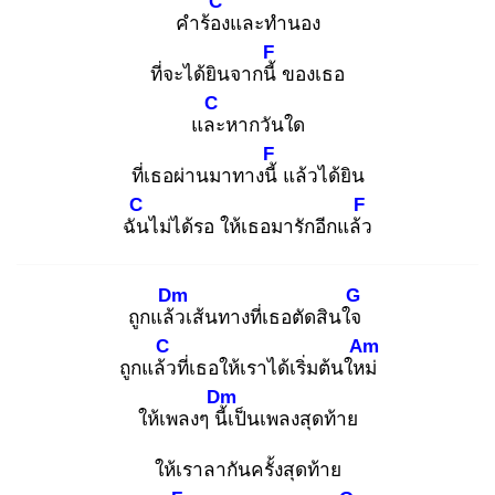
C
คำร้อง
และทำนอง
F
ที่จะได้ยินจากนี้
ของเธอ
C
และ
หากวันใด
F
ที่เธอผ่านมาทางนี้
แล้วได้ยิน
C
F
ฉัน
ไม่ได้รอ ให้เธอมารักอีกแล้ว
Dm
G
ถูกแล้ว
เส้นทางที่เธอตัดสินใจ
C
Am
ถูกแล้ว
ที่เธอให้เราได้เริ่มต้นใหม่
Dm
ให้เพลงๆ นี้เ
ป็นเพลงสุดท้าย
ให้เราลากันครั้งสุดท้าย