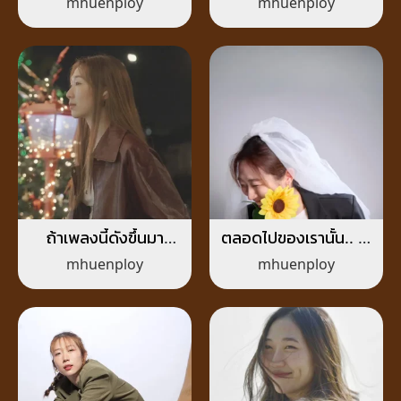
mhuenploy
mhuenploy
ถ้าเพลงนี้ดังขึ้นมา
ตลอดไปของเรานั้น.. จะ
(SINCE WHEN?)
นานแค่ไหน
mhuenploy
mhuenploy