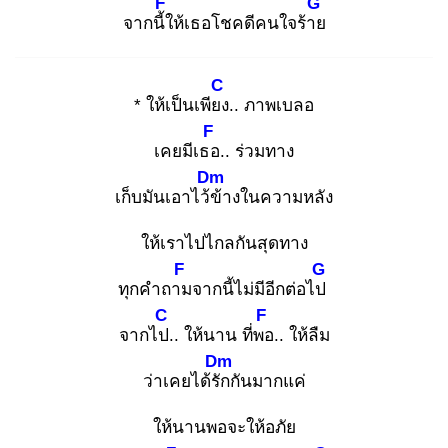
F
G
จากนี้ใ
ห้เธอโชคดีคนใจร้าย
C
* ให้เป็นเพียง
.. ภาพเบลอ
F
เคยมีเธอ
.. ร่วมทาง
Dm
เก็บมันเอาไว้ข้
างในความหลัง
ให้เราไปไกลกันสุดทาง
F
G
ทุกคำถาม
จากนี้ไม่มีอีกต่อไป
C
F
จากไป.
. ให้นาน ที่พอ
.. ให้ลืม
Dm
ว่าเคยได้รัก
กันมากแค่
ให้นานพอจะให้อภัย