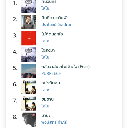
คืนจันทร์
1.
โลโซ
คืนที่ดาวเต็มฟ้า
2.
ปราโมทย์ วิเลปะนะ
ไม่คิดนอกใจ
3.
โลโซ
ใจสั่งมา
4.
โลโซ
กลัวว่าฉันจะไม่เสียใจ (Fear)
5.
PURPEECH
อะไรก็ยอม
6.
โลโซ
ซมซาน
7.
โลโซ
มานะ
8.
พงษ์สิทธิ์ คำภีร์