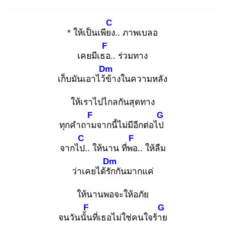
C
* ให้เป็นเพียง
.. ภาพเบลอ
F
เคยมีเธอ
.. ร่วมทาง
Dm
เก็บมันเอาไว้ข้
างในความหลัง
ให้เราไปไกลกันสุดทาง
F
G
ทุกคำถาม
จากนี้ไม่มีอีกต่อไป
C
F
จากไป.
. ให้นาน ที่พอ
.. ให้ลืม
Dm
ว่าเคยได้รัก
กันมากแค่
ให้นานพอจะให้อภัย
F
G
จนวันนั้น
ที่เธอไม่ใช่คนใจร้าย