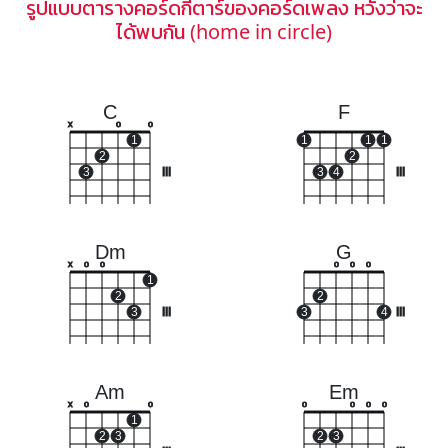
รูปแบบตารางคอร์ดกีตาร์ของคอร์ดเพลง หวังว่าจะ
ได้พบกัน (home in circle)
C
F
x
o
o
1
1
1
1
2
2
3
III
3
4
III
Dm
G
x
o
o
o
o
o
1
2
2
3
III
3
4
III
Am
Em
x
o
o
o
o
o
o
1
2
3
2
3