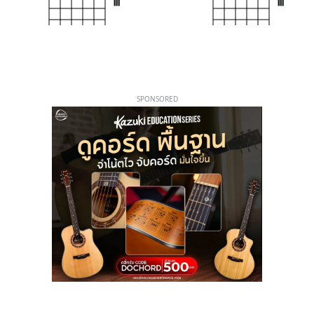
III
III
SPONSORED