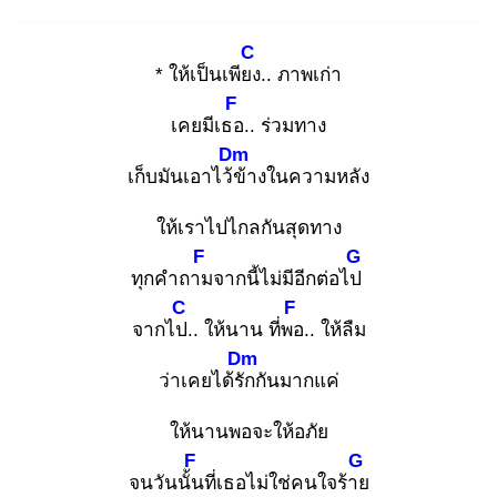
C
* ให้เป็นเพียง
.. ภาพเก่า
F
เคยมีเธอ
.. ร่วมทาง
Dm
เก็บมันเอาไว้ข้
างในความหลัง
ให้เราไปไกลกันสุดทาง
F
G
ทุกคำถาม
จากนี้ไม่มีอีกต่อไป
C
F
จากไป.
. ให้นาน ที่พอ
.. ให้ลืม
Dm
ว่าเคยได้รัก
กันมากแค่
ให้นานพอจะให้อภัย
F
G
จนวันนั้น
ที่เธอไม่ใช่คนใจร้าย