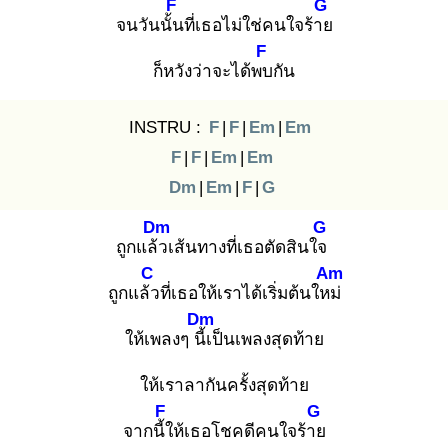
F
G
จนวันนั้น
ที่เธอไม่ใช่คนใจร้าย
F
ก็หวังว่าจะได้พบ
กัน
INSTRU :
F
|
F
|
Em
|
Em
F
|
F
|
Em
|
Em
Dm
|
Em
|
F
|
G
Dm
G
ถูกแล้ว
เส้นทางที่เธอตัดสินใจ
C
Am
ถูกแล้ว
ที่เธอให้เราได้เริ่มต้นใหม่
Dm
ให้เพลงๆ นี้เ
ป็นเพลงสุดท้าย
ให้เราลากันครั้งสุดท้าย
F
G
จากนี้ใ
ห้เธอโชคดีคนใจร้าย