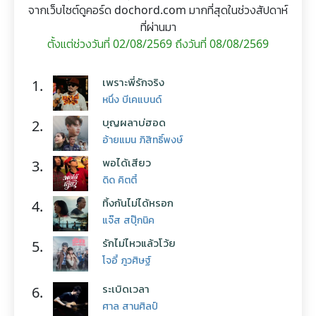
จากเว็บไซต์ดูคอร์ด dochord.com มากที่สุดในช่วงสัปดาห์
ที่ผ่านมา
ตั้งแต่ช่วงวันที่ 02/08/2569 ถึงวันที่ 08/08/2569
เพราะพี่รักจริง
1.
หนึ่ง บีเคแบนด์
บุญผลาบ่ฮอด
2.
อ้ายแมน ภิสิทธิ์พงษ์
พอได้เสียว
3.
ดิด คิตตี้
ทิ้งกันไม่ได้หรอก
4.
แจ๊ส สปุ๊กนิค
รักไม่ไหวแล้วโว้ย
5.
โจอี้ ภูวศิษฐ์
ระเบิดเวลา
6.
ศาล สานศิลป์