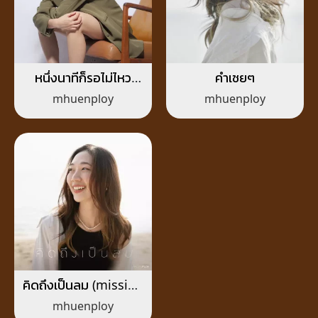
หนึ่งนาทีก็รอไม่ไหว
คำเชยๆ
(sun&flower)
mhuenploy
mhuenploy
คิดถึงเป็นลม (missing
whale)
mhuenploy