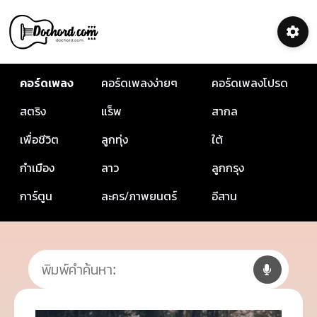
คอร์ดเพลง
คอร์ดเพลงง่ายๆ
คอร์ดเพลงโปรด
สตริง
แร็พ
สากล
เพื่อชีวิต
ลูกทุ่ง
ใต้
กำเมือง
ลาว
ลูกกรุง
การ์ตูน
ละคร/ภาพยนตร์
อีสาน