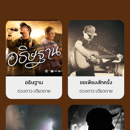
อธิษฐาน
ขอเพียงสักครั้ง
ดวงดาว เดียวดาย
ดวงดาว เดียวดาย