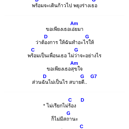
พร้อ
มจะเดินก้าวไป พยุงร่างเธอ
Am
ขอเพียงเธอเอ่ย
มา
D
G
ว่าต้อง
การ ให้ฉันทำอะไรใ
ห้
C
G
พร้อ
มเป็นเพื่อนเธอ ไม่ว่า
จะอย่างไร
Am
ขอเพียงเธอสุข
ใจ
D
G
G7
ส่วนฉัน
ไม่เป็นไร สบายดี.
.
C
D
* ไม่เรียกไม่ร้อ
ง
G
ก็ไม่มีสถา
นะ
C