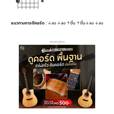
3
III
แนวทางการตีคอร์ด
: ↓ลง ↓ลง ↑ขึ้น ↑ขึ้น↓ลง ↓ลง
SPONSORED