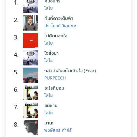
คืนจันทร์
1.
โลโซ
คืนที่ดาวเต็มฟ้า
2.
ปราโมทย์ วิเลปะนะ
ไม่คิดนอกใจ
3.
โลโซ
ใจสั่งมา
4.
โลโซ
กลัวว่าฉันจะไม่เสียใจ (Fear)
5.
PURPEECH
อะไรก็ยอม
6.
โลโซ
ซมซาน
7.
โลโซ
มานะ
8.
พงษ์สิทธิ์ คำภีร์