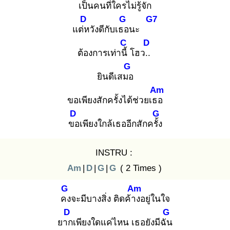
เป็นคนที่ใครไม่รู้จัก
D
G
G7
แต่ห
วังดีกับเธอ
นะ
C
D
ต้องการเท่านี้
โฮว..
G
ยินดีเสมอ
Am
ขอเพียงสักครั้งได้ช่วยเธอ
D
G
ขอ
เพียงใกล้เธออีกสักครั้ง
INSTRU :
Am
|
D
|
G
|
G
( 2 Times )
G
Am
คง
จะมีบางสิ่ง ติดค้าง
อยู่ในใจ
D
G
ยาก
เพียงใดแค่ไหน เธอยังมีฉัน