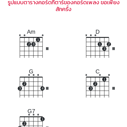
รูปแบบตารางคอร์ดกีตาร์ของคอร์ดเพลง ขอเพียง
สักครั้ง
Am
D
x
o
o
x
o
o
1
2
3
1
2
III
3
III
G
C
o
o
o
x
o
o
1
2
2
3
4
III
3
III
G7
o
o
o
1
2