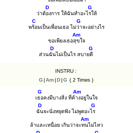
D
G
ว่าต้อง
การ ให้ฉันทำอะไรใ
ห้
C
G
พร้อ
มเป็นเพื่อนเธอ ไม่ว่า
จะอย่างไร
Am
ขอเพียงเธอสุข
ใจ
D
G
ส่วนฉัน
ไม่เป็นไร สบายดี
INSTRU :
G
|
Am
|
D
|
G
( 2 Times )
G
Am
เธอ
คงมีบางสิ่ง ที่ค้าง
อยู่ในใจ
D
G
ฉัน
จะนั่งหยุดฟัง ไม่พูดอะไร
Am
ล้าและเหนื่อย เกินว่าจะทน
ไม่ไหว
D
G