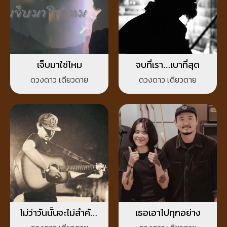
เจ็บมาใช่ไหม
จบที่เรา…เบาที่สุด
ดวงดาว เดียวดาย
ดวงดาว เดียวดาย
ไม่ว่าวันนั้นจะไม่สำคัญ
เธอเอาไปทุกอย่าง
อีกแล้วเธออาจจะลืม