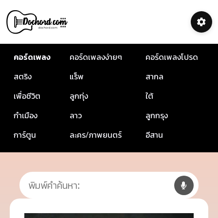
คอร์ดเพลง
คอร์ดเพลงง่ายๆ
คอร์ดเพลงโปรด
สตริง
แร็พ
สากล
เพื่อชีวิต
ลูกทุ่ง
ใต้
กำเมือง
ลาว
ลูกกรุง
การ์ตูน
ละคร/ภาพยนตร์
อีสาน