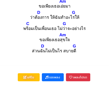
Am
ขอเพียงเธอเอ่ย
มา
D
G
ว่าต้อง
การ ให้ฉันทำอะไรใ
ห้
C
G
พร้อ
มเป็นเพื่อนเธอ ไม่ว่า
จะอย่างไร
Am
ขอเพียงเธอสุข
ใจ
D
G
ส่วนฉัน
ไม่เป็นไร สบายดี
แก้ไข
ขอเพลง
เพลงโปรด