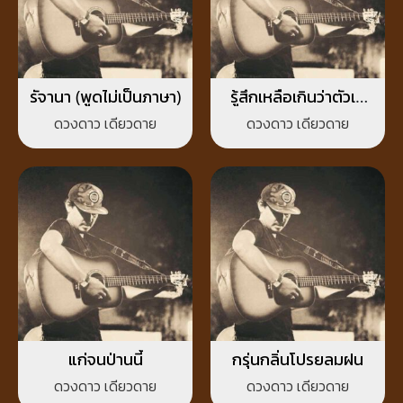
รัจานา (พูดไม่เป็นภาษา)
รู้สึกเหลือเกินว่าตัวเอ
งกึดเติงหาคนงามใจดี
ดวงดาว เดียวดาย
ดวงดาว เดียวดาย
ผิวขาวตาวาวเท่ากับ
คิดถึงดอยสุเทพ
แก่จนป่านนี้
กรุ่นกลิ่นโปรยลมฝน
ดวงดาว เดียวดาย
ดวงดาว เดียวดาย