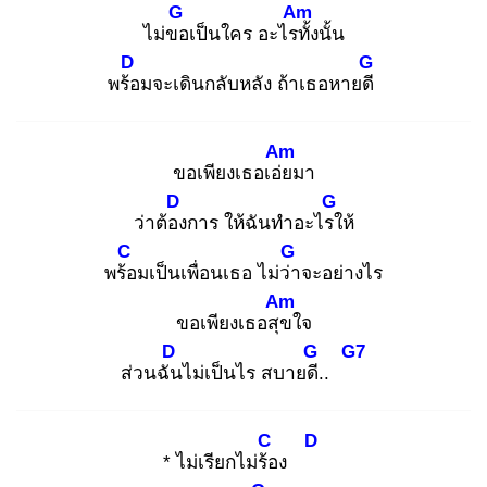
G
Am
ไม่ขอ
เป็นใคร อะไรทั้
งนั้น
D
G
พร้อ
มจะเดินกลับหลัง ถ้าเธอหายดี
Am
ขอเพียงเธอเอ่ย
มา
D
G
ว่าต้อง
การ ให้ฉันทำอะไรใ
ห้
C
G
พร้อ
มเป็นเพื่อนเธอ ไม่ว่า
จะอย่างไร
Am
ขอเพียงเธอสุข
ใจ
D
G
G7
ส่วนฉัน
ไม่เป็นไร สบายดี.
.
C
D
* ไม่เรียกไม่ร้อ
ง