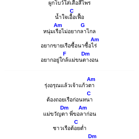
ผูกโบว์
ใส่เสื้อสีไพ
ร
C
น้ำใจเอื้อ
เฟื้อ
Am
G
หนุ่มเรือ
ไม่อยากลา
ไกล
Am
อยากขายเรือซื้อนาซื้อไร่
F
Dm
อยากอยู่ใกล้
แม่ขนตา
งอน
Am
รุ่งอรุณแล้วเจ้าแก้วตา
C
ต้องถอยเรือก่อนหนา
Dm
Am
แม่ขวัญตา
พี่ขอลา
ก่อน
C
ชาวเรือต้อย
ต่ำ
Dm