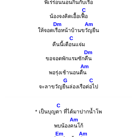
พี่เร่ร่อนนอนกินกับเรือ
C
น้องจงคิดเอื้อเฟื้อ
Dm
Am
ให้จอดเรือ
หน้าบ้านขวัญ
ยืน
C
คืนนี้เดือน
แจ่ม
Dm
ขอจอดพักแรมซักคืน
Am
พอรุ่งเช้านอนตื่น
G
C
จะลาขวัญยืน
ล่องเรือต่อไ
ป
C
* เป็นบุญตา
ที่ได้มาปากน้ำโพ
Am
พบน้องคน
โก้
Em
Am