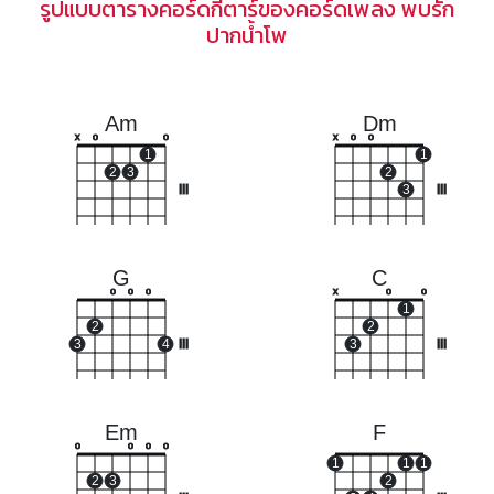
รูปแบบตารางคอร์ดกีตาร์ของคอร์ดเพลง พบรัก
ปากน้ำโพ
Am
Dm
x
o
o
x
o
o
1
1
2
3
2
III
3
III
G
C
o
o
o
x
o
o
1
2
2
3
4
III
3
III
Em
F
o
o
o
o
1
1
1
2
3
2