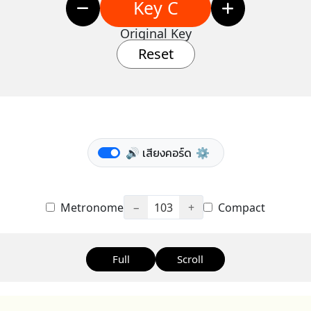
Key C
Original Key
Reset
🔊 เสียงคอร์ด
⚙️
Metronome
−
103
+
Compact
Full
Scroll