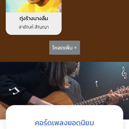
ทุ่งร้างนางลืม
สายัณห์ สัญญา
โหลดเพิ่ม +
คอร์ดเพลงยอดนิยม