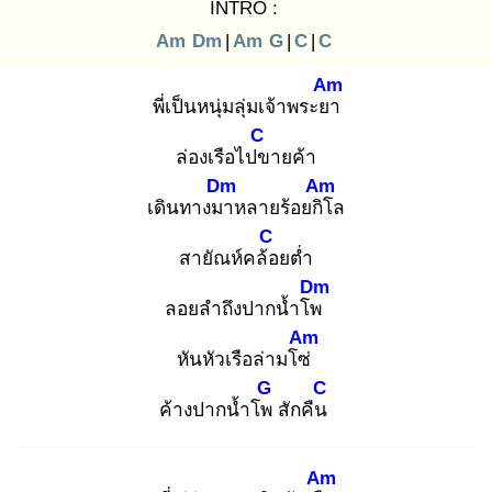
INTRO :
Am
Dm
|
Am
G
|
C
|
C
Am
พี่เป็นหนุ่มลุ่มเจ้าพระยา
C
ล่องเรือไปข
ายค้า
Dm
Am
เดินทางมา
หลายร้อยกิโ
ล
C
สายัณห์คล้อ
ยต่ำ
Dm
ลอยลำถึงปากน้ำโพ
Am
หันหัวเรือล่ามโซ่
G
C
ค้างปากน้ำโพ
สักคืน
Am