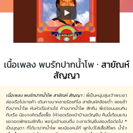
เนื้อเพลง พบรักปากน้ำโพ ·
สายัณห์
สัญญา
เนื้อเพลง พบรักปากน้ำโพ สายัณห์ สัญญา :
พี่เป็นหนุ่มลุ่มเจ้าพระยา
ล่องเรือไปขายค้า เดินทางมาหลายร้อยกิโล สายัณห์คล้อยต่ำ ลอยลำ
ถึงปากน้ำโพ หันหัวเรือล่ามโซ่ ค้างปากน้ำโพ สักคืน พี่เร่ร่อนนอนกิน
กับเรือ น้องจงคิดเอื้อเฟื้อ ให้จอดเรือหน้าบ้านขวัญยืน คืนนี้เดือนแจ่ม
ขอจอดพักแรมซักคืน พอรุ่งเช้านอนตื่น จะลาขวัญยืนล่องเรือต่อไป *
เป็นบุญตา ที่ได้มาปากน้ำโพ พบน้องคนโก้ ผูกโบว์ใส่เสื้อสีไพร น้ำใจ