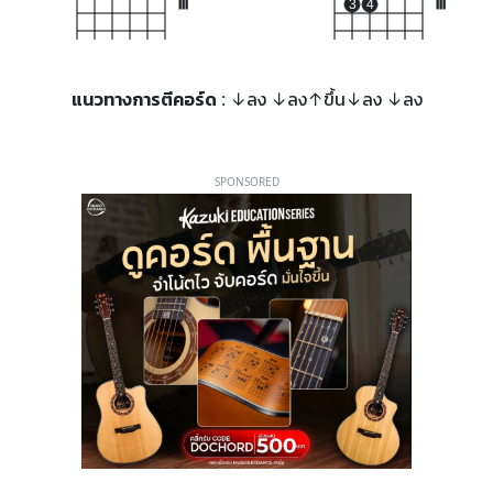
III
3
4
III
แนวทางการตีคอร์ด
: ↓ลง ↓ลง↑ขึ้น↓ลง ↓ลง
SPONSORED