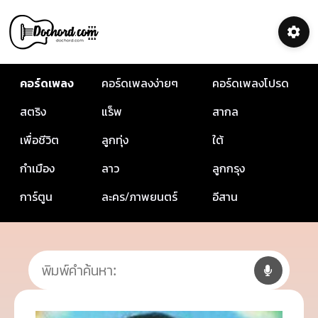
คอร์ดเพลง
คอร์ดเพลงง่ายๆ
คอร์ดเพลงโปรด
สตริง
แร็พ
สากล
เพื่อชีวิต
ลูกทุ่ง
ใต้
กำเมือง
ลาว
ลูกกรุง
การ์ตูน
ละคร/ภาพยนตร์
อีสาน