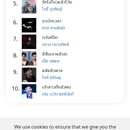
รักไม่ไหวแล้วโว้ย
5.
โจอี้ ภูวศิษฐ์
ระเบิดเวลา
6.
ศาล สานศิลป์
ภวังค์จิต
7.
ปราง ปรางทิพย์
สิลืมเขาแล้วล่ะ
8.
เน็ค นฤพล
แพ้แล้วพาล
9.
ไอซ์ ศรัณยู
เจ้าสาวที่กลัวฝน
10.
เต๋อ เรวัต พุทธินันท์
We use cookies to ensure that we give you the