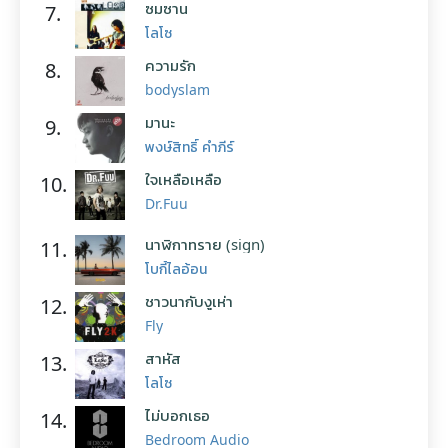
ซมซาน
7.
โลโซ
ความรัก
8.
bodyslam
มานะ
9.
พงษ์สิทธิ์ คำภีร์
ใจเหลือเหลือ
10.
Dr.Fuu
นาฬิกาทราย (sign)
11.
โบกี้ไลอ้อน
ชาวนากับงูเห่า
12.
Fly
สาหัส
13.
โลโซ
ไม่บอกเธอ
14.
Bedroom Audio