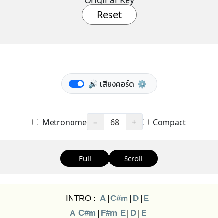
Original Key
Reset
🔊 เสียงคอร์ด
⚙️
Metronome
−
68
+
Compact
Full
Scroll
INTRO :
A
|
C#m
|
D
|
E
A
C#m
|
F#m
E
|
D
|
E