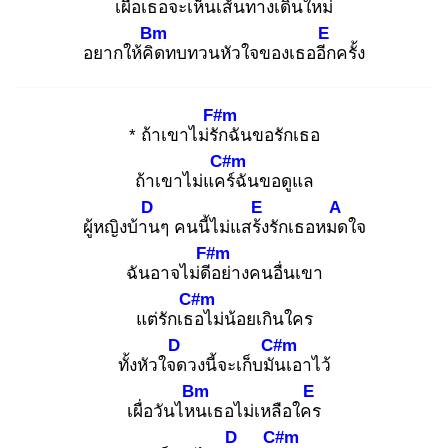
เผื่อเธอจะเห็น
เส้นทางเดิน
ใหม่
Bm
E
อยากให้คิด
ทบทวนหัวใจของเธออีก
ครั้ง
F#m
* ถ้าเขาไม่รัก
ฉันขอรักเธอ
C#m
ถ้าเขาไม่แคร์
ฉันขอดูแล
D
E
A
ผู้หญิงบ้าน
ๆ คนนี้ไม่แสร้ง
รักเธอหมด
ใจ
F#m
ฉันอาจไม่ดีอ
ย่างคนอื่นเขา
C#m
แต่รักเธอ
ไม่น้อยเกินใคร
D
C#m
ทั้งหัวใจด
วงนี้จะเก็บมัน
เอาไว้
Bm
E
เผื่อวันไหน
เธอไม่เหลือใคร
D
C#m