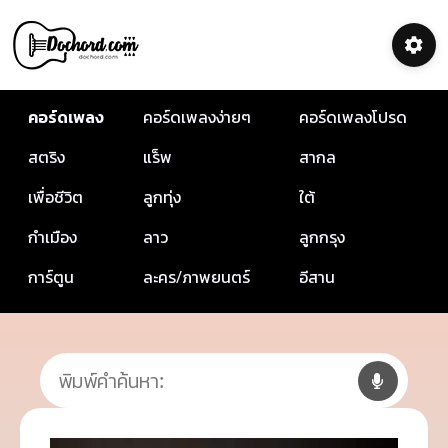
คอร์ดเพลง
คอร์ดเพลงง่ายๆ
คอร์ดเพลงโปรด
สตริง
แร็พ
สากล
เพื่อชีวิต
ลูกทุ่ง
ใต้
กำเมือง
ลาว
ลูกกรุง
การ์ตูน
ละคร/ภาพยนตร์
อีสาน