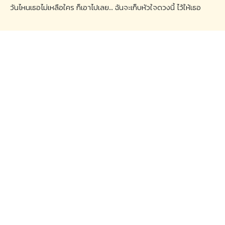
วันไหนเธอไม่เหลือใคร ก็เอาไปเลย.. ฉันจะเก็บหัวใจดวงนี้ ไว้ให้เธอ