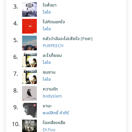
ใจสั่งมา
3.
โลโซ
ไม่คิดนอกใจ
4.
โลโซ
กลัวว่าฉันจะไม่เสียใจ (Fear)
5.
PURPEECH
อะไรก็ยอม
6.
โลโซ
ซมซาน
7.
โลโซ
ความรัก
8.
bodyslam
มานะ
9.
พงษ์สิทธิ์ คำภีร์
ใจเหลือเหลือ
10.
Dr.Fuu