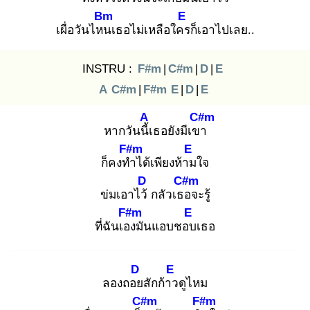
Bm
E
เผื่อวันไหน
เธอไม่เหลือใคร
ก็เอาไปเลย..
INSTRU :
F#m
|
C#m
|
D
|
E
A
C#m
|
F#m
E
|
D
|
E
A
C#m
หากวันนี้เ
ธอยังมีเขา
F#m
E
ก็คงทำ
ได้เพียงห้าม
ใจ
D
C#m
ข่มเอาไว้
กลัวเธอ
จะรู้
F#m
E
ที่ฉันเอง
มันแอบชอบ
เธอ
D
E
ลองถอย
สักก้าว
ดูไหม
C#m
F#m