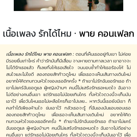
เนื้อเพลง รักได้ไหม ·
พาย คอนเฟลก
เนื้อเพลง รักได้ไหม พาย คอนเฟลก :
ตอนที่เห็นเธออยู่กับเขา ไม่ค่อย
มีรอยยิ้มเท่าไหร่ คำว่ารักมันก็มีเสื่อม จางหายตามกาลเวลา เขาอาจจะ
ไม่ได้รักเธอแล้ว ก็เลยทิ้งให้เธอเสียใจ จนบอบช้ำทำให้เธอร้องไห้ ไม่
สนใจและไม่ใยดี ลองถอยสักก้าวดูไหม เผื่อเธอจะเห็นเส้นทางเดินใหม่
อยากให้คิดทบทวนหัวใจของเธออีกครั้ง * ถ้าเขาไม่รักฉันขอรักเธอ ถ้า
เขาไม่แคร์ฉันขอดูแล ผู้หญิงบ้านๆ คนนี้ไม่แสร้งรักเธอหมดใจ ฉันอาจ
ไม่ดีอย่างคนอื่นเขา แต่รักเธอไม่น้อยเกินใคร ทั้งหัวใจดวงนี้จะเก็บมัน
เอาไว้ เผื่อวันไหนเธอไม่เหลือใครก็เอาไปเลย.. หากวันนี้เธอยังมีเขา ก็
คงทำได้เพียงห้ามใจ ข่มเอาไว้ กลัวเธอจะรู้ ที่ฉันเองมันแอบชอบเธอ
ลองถอยสักก้าวดูไหม เผื่อเธอจะเห็นเส้นทางเดินใหม่ อยากให้คิด
ทบทวนหัวใจของเธออีกครั้ง * ถ้าเขาไม่รักฉันขอรักเธอ ถ้าเขาไม่แคร์
ฉันขอดูแล ผู้หญิงบ้านๆ คนนี้ไม่แสร้งรักเธอหมดใจ ฉันอาจไม่ดีอย่าง
คนอื่นเขา แต่รักเธอไม่น้อยเกินใคร ทั้งหัวใจดวงนี้จะเก็บมันเอาไว้ เผื่อ