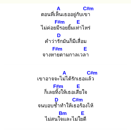
A
C#m
ตอนที่เห็น
เธออยู่กับเขา
F#m
E
ไม่ค่อยมีร
อยยิ้มเท่า
ไหร่
D
คำว่ารัก
มันก็มีเสื่อม
F#m
E
จางหาย
ตามกาลเวลา
A
C#m
เขาอาจจะไม่ไ
ด้รักเธอแล้ว
F#m
E
ก็เลยทิ้ง
ให้เธอเสีย
ใจ
D
C#m
จนบอบช้ำ
ทำให้เธอ
ร้องไห้
Bm
E
ไม่สนใจแ
ละไม่ใยดี