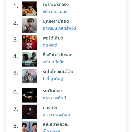
เพราะพี่รักจริง
1.
หนึ่ง บีเคแบนด์
บุญผลาบ่ฮอด
2.
อ้ายแมน ภิสิทธิ์พงษ์
พอได้เสียว
3.
ดิด คิตตี้
ทิ้งกันไม่ได้หรอก
4.
แจ๊ส สปุ๊กนิค
รักไม่ไหวแล้วโว้ย
5.
โจอี้ ภูวศิษฐ์
ระเบิดเวลา
6.
ศาล สานศิลป์
ภวังค์จิต
7.
ปราง ปรางทิพย์
สิลืมเขาแล้วล่ะ
8.
เน็ค นฤพล