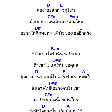
D
E
ลองถอย
สักก้าว
ดูไหม
C#m
F#m
เผื่อเธอจะเห็น
เส้นทางเดิน
ใหม่
Bm
E
อยากให้คิด
ทบทวนหัวใจของเธออีก
ครั้ง
F#m
* ถ้าเขาไม่รัก
ฉันขอรักเธอ
C#m
ถ้าเขาไม่แคร์
ฉันขอดูแล
D
E
A
ผู้หญิงบ้าน
ๆ คนนี้ไม่แสร้ง
รักเธอหมด
ใจ
F#m
ฉันอาจไม่ดีอ
ย่างคนอื่นเขา
C#m
แต่รักเธอ
ไม่น้อยเกินใคร
D
A
ทั้งหัวใจด
วงนี้จะเก็บมัน
เอาไว้