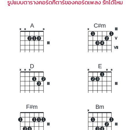
รูปแบบตารางคอร์ดกีตาร์ของคอร์ดเพลง รักได้ไหม
A
C#m
III
x
o
o
x
1
1
2
1
3
2
V
III
3
4
VII
D
E
x
o
o
o
o
o
1
1
2
2
3
3
III
III
F#m
Bm
x
1
1
1
1
1
1
III
2
III
3
4
3
4