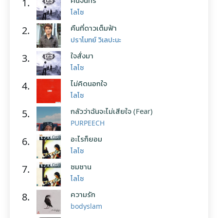
คืนจันทร์
1.
โลโซ
คืนที่ดาวเต็มฟ้า
2.
ปราโมทย์ วิเลปะนะ
ใจสั่งมา
3.
โลโซ
ไม่คิดนอกใจ
4.
โลโซ
กลัวว่าฉันจะไม่เสียใจ (Fear)
5.
PURPEECH
อะไรก็ยอม
6.
โลโซ
ซมซาน
7.
โลโซ
ความรัก
8.
bodyslam