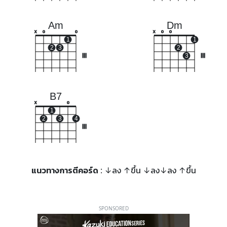
Am
Dm
x
o
o
x
o
o
1
1
2
3
2
III
3
III
B7
x
o
1
2
3
4
III
แนวทางการตีคอร์ด
: ↓ลง ↑ขึ้น ↓ลง↓ลง ↑ขึ้น
SPONSORED