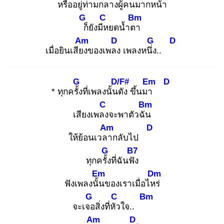
หรืออยู่ท่ามกลาง
ผู้คนมากหน้า
G
C
Bm
ก็
ยังมีห
ยดน้ำตา
Am
D
G
D
เมื่อยินเสียง
ของเพลง
เพลงหนึ่ง
..
G
D/F#
Em
D
* ทุกครั้ง
ที่เพลงนั้นดั
ง ขึ้นมา
C
Bm
เสียงเพลง
จะพาตัวฉัน
Am
D
ให้ย้อนเวลา
กลับไป
G
B7
ทุกครั้ง
ที่ฉันฟัง
Em
Dm
ฟังเพลงนั้น
ของเราเมื่อไหร่
G
C
Bm
จะเจอ
สิ่งที่หัว
ใจ..
Am
D