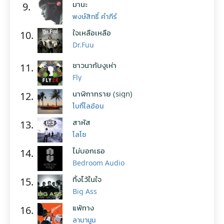
มานะ
9.
พงษ์สิทธิ์ คำภีร์
ใจเหลือเหลือ
10.
Dr.Fuu
ชาวนากับงูเห่า
11.
Fly
นาฬิกาทราย (sign)
12.
โบกี้ไลอ้อน
สาหัส
13.
โลโซ
ไม่บอกเธอ
14.
Bedroom Audio
ทิ้งไว้ในใจ
15.
Big Ass
แพ้ทาง
16.
ลาบานูน