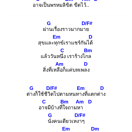
อาจ
เป็นพรหมลิขิต
ขีดไว้..
G
D/F#
ผ่าน
เรื่องราวมากมาย
Em
D
สุขและทุก
ข์เราแชร์กันได้
C
Bm
แล้ววันหนึ่ง
เราร้างไกล
Am
D
สิ่งที่เหลือ
ก็แค่บทเพลง
G
D/F#
Em
D
ต่าง
ก็ใช้ชีวิต
ไปตามหนทาง
ที่แตกต่าง
C
Bm
Am
D
อาจ
มีบ้างที่ใจ
ถามหา
G
D/F#
นั่ง
คนเดียวเหงา
ๆ
Em
Dm