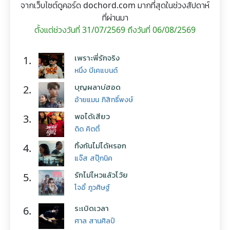
จากเว็บไซต์ดูคอร์ด dochord.com มากที่สุดในช่วงสัปดาห์
ที่ผ่านมา
ตั้งแต่ช่วงวันที่ 31/07/2569 ถึงวันที่ 06/08/2569
เพราะพี่รักจริง
1.
หนึ่ง บีเคแบนด์
บุญผลาบ่ฮอด
2.
อ้ายแมน ภิสิทธิ์พงษ์
พอได้เสียว
3.
ดิด คิตตี้
ทิ้งกันไม่ได้หรอก
4.
แจ๊ส สปุ๊กนิค
รักไม่ไหวแล้วโว้ย
5.
โจอี้ ภูวศิษฐ์
ระเบิดเวลา
6.
ศาล สานศิลป์