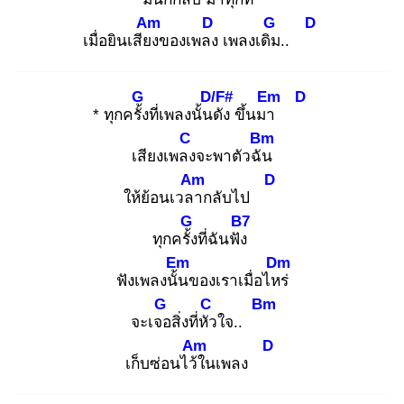
Am
D
G
D
เมื่อยินเสียง
ของเพลง
เพลงเดิม
..
G
D/F#
Em
D
* ทุกครั้ง
ที่เพลงนั้นดั
ง ขึ้นมา
C
Bm
เสียงเพลง
จะพาตัวฉัน
Am
D
ให้ย้อนเวลา
กลับไป
G
B7
ทุกครั้ง
ที่ฉันฟัง
Em
Dm
ฟังเพลงนั้น
ของเราเมื่อไหร่
G
C
Bm
จะเจอ
สิ่งที่หัว
ใจ..
Am
D
เก็บซ่อนไว้ใ
นเพลง