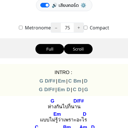
🔊 เสียงคอร์ด
⚙️
Metronome
−
75
+
Compact
Full
Scroll
INTRO :
G
D/F#
|
Em
|
C
Bm
|
D
G
D/F#
|
Em
D
|
C
D
|
G
G
D/F#
ห่าง
กันไปก็นาน
Em
D
แบบไม่รู้ว่
าเพราะอะไร
C
Bm
Am
D