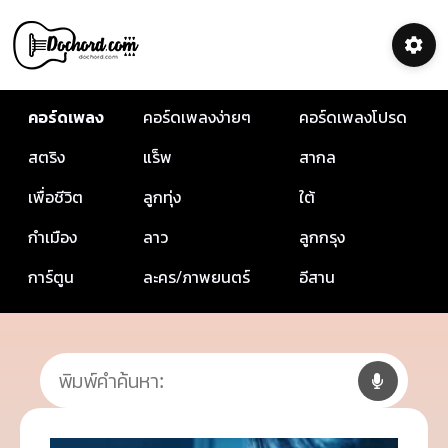
คอร์ดเพลง
คอร์ดเพลงง่ายๆ
คอร์ดเพลงโปรด
สตริง
แร็พ
สากล
เพื่อชีวิต
ลูกทุ่ง
ใต้
กำเมือง
ลาว
ลูกกรุง
การ์ตูน
ละคร/ภาพยนตร์
อีสาน