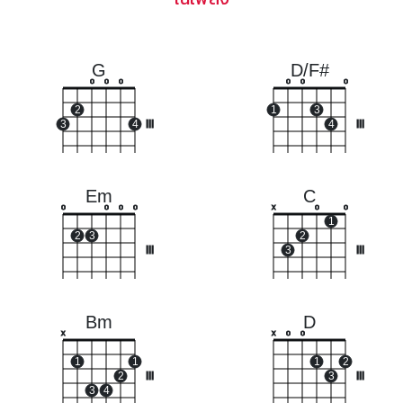
G
D/F#
o
o
o
o
o
o
2
1
3
3
4
III
4
III
Em
C
o
o
o
o
x
o
o
1
2
3
2
III
3
III
Bm
D
x
x
o
o
1
1
1
2
2
III
3
III
3
4