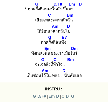
G
D/F#
Em
D
* ทุกครั้ง
ที่เพลงนั้นดั
ง ขึ้นมา
C
Bm
เสียงเพลง
จะพาตัวฉัน
Am
D
ให้ย้อนเวลา
กลับไป
G
B7
ทุกครั้ง
ที่ฉันฟัง
Em
Dm
ฟังเพลงนั้น
ของเราเมื่อไหร่
G
C
Bm
จะเจอ
สิ่งที่หัว
ใจ..
Am
D
เก็บซ่อนไว้ใ
นเพลง.. นั่
นคือเธอ
INSTRU :
G
D/F#
|
Em
D
|
C
D
|
G