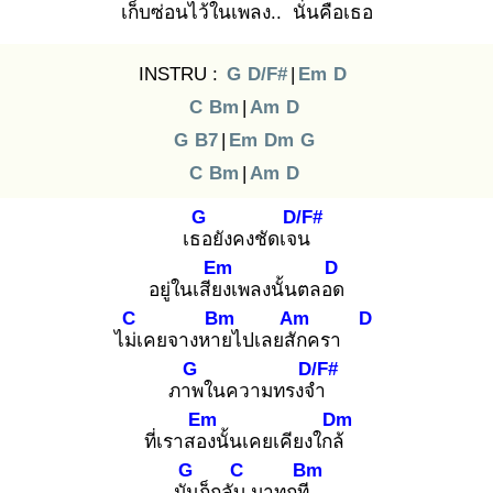
เก็บซ่อนไว้ใ
นเพลง.. นั่
นคือเธอ
INSTRU :
G
D/F#
|
Em
D
C
Bm
|
Am
D
G
B7
|
Em
Dm
G
C
Bm
|
Am
D
G
D/F#
เธอ
ยังคงชัดเจน
Em
D
อยู่ในเสียง
เพลงนั้นตลอด
C
Bm
Am
D
ไม่เ
คยจางหาย
ไปเลยสัก
ครา
G
D/F#
ภาพ
ในความทรงจำ
Em
Dm
ที่เราสอง
นั้นเคยเคียงใกล้
G
C
Bm
มัน
ก็กลับ
มาทุกที