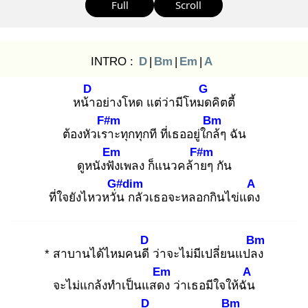
Full
Scroll
INTRO :
D
|
Bm
|
Em
|
A
D
G
หน้า
อย่างโหด แต่ว่ามีโหมด
คิตตี้
F#m
Bm
ต้องหัวเรา
ะทุกทุกที ที่เธออยู่ใกล้
ๆ ฉัน
Em
F#m
ดูหนังฟัง
เพลง ก็แนวคล้าย
ๆ กัน
G#dim
A
ที่ใจยังไหวหวั่น
กลัวเธอจะหลอกกินไข่แดง
D
Bm
* สาบานได้ไหมคนดี
ว่าจะไม่มีเปลี่ยนแปลง
Em
A
จะไม่แกล้งทำเป็นแสดง
ว่าเธอมีใจให้ฉัน
D
Bm