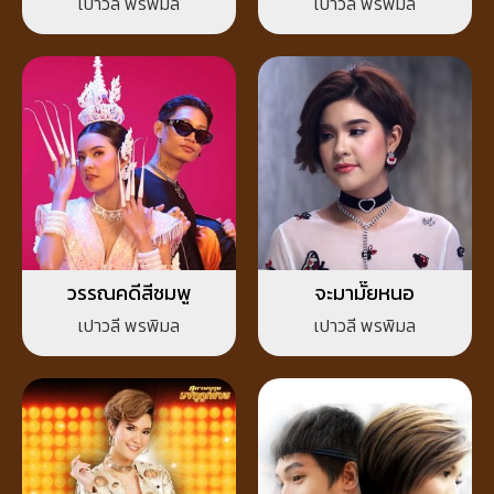
เปาวลี พรพิมล
เปาวลี พรพิมล
วรรณคดีสีชมพู
จะมามั๊ยหนอ
เปาวลี พรพิมล
เปาวลี พรพิมล