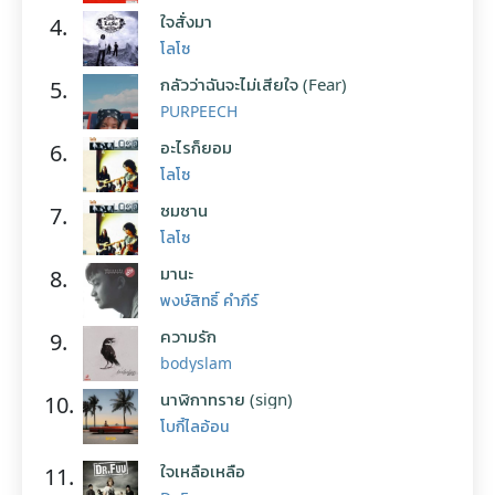
ใจสั่งมา
4.
โลโซ
กลัวว่าฉันจะไม่เสียใจ (Fear)
5.
PURPEECH
อะไรก็ยอม
6.
โลโซ
ซมซาน
7.
โลโซ
มานะ
8.
พงษ์สิทธิ์ คำภีร์
ความรัก
9.
bodyslam
นาฬิกาทราย (sign)
10.
โบกี้ไลอ้อน
ใจเหลือเหลือ
11.