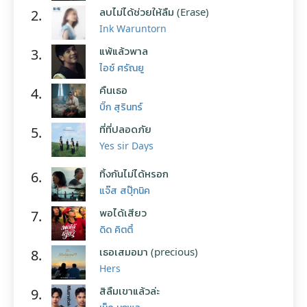
ลบไม่ได้ช่วยให้ลืม (Erase)
2.
Ink Waruntorn
แพ้แล้วพาล
3.
ไอซ์ ศรัณยู
คืนเธอ
4.
บิ๊ก สุรินทร์
ที่ที่ปลอดภัย
5.
Yes sir Days
ทิ้งกันไม่ได้หรอก
6.
แจ๊ส สปุ๊กนิค
พอได้เสียว
7.
ดิด คิตตี้
เธอเสมอมา (precious)
8.
Hers
สิลืมเขาแล้วล่ะ
9.