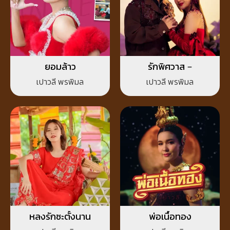
ยอมล้าว
รักพิศวาส –
เปาวลี พรพิมล
เปาวลี พรพิมล
หลงรักซะตั้งนาน
พ่อเนื้อทอง