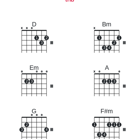
D
Bm
x
o
o
x
1
2
1
1
3
III
2
III
3
4
Em
A
o
o
o
o
x
o
o
2
3
2
1
3
III
III
G
F#m
o
o
o
2
1
1
1
1
3
4
III
III
3
4