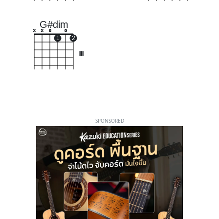
G#dim
x
x
o
o
1
2
III
SPONSORED