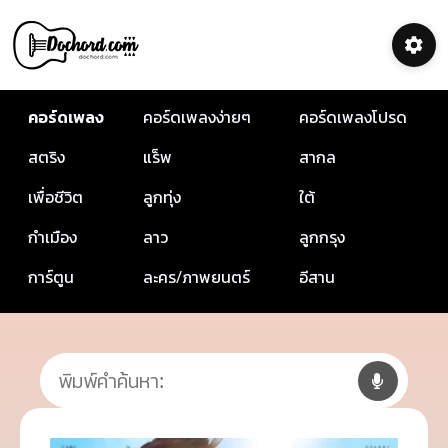
คอร์ดเพลง
คอร์ดเพลงง่ายๆ
คอร์ดเพลงโปรด
สตริง
แร็พ
สากล
เพื่อชีวิต
ลูกทุ่ง
ใต้
กำเมือง
ลาว
ลูกกรุง
การ์ตูน
ละคร/ภาพยนตร์
อีสาน