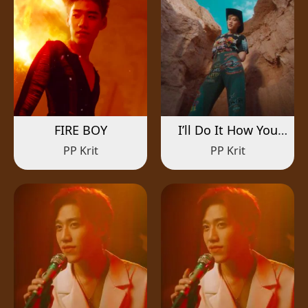
FIRE BOY
I’ll Do It How You
Like It
PP Krit
PP Krit