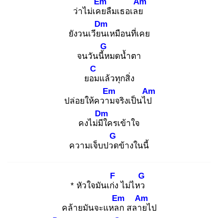
Em
Am
ว่าไม่เคย
ลืมเธอเลย
Dm
ยังวนเวียน
เหมือนที่เคย
G
จนวันนี้ห
มดน้ำตา
C
ยอม
แล้วทุกสิ่ง
Em
Am
ปล่อยให้ความ
จริงเป็นไป
Dm
คงไม่มีใ
ครเข้าใจ
G
ความเจ็บปวด
ข้างในนี้
F
G
* หัวใจมันเก่ง
ไม่ไหว
Em
Am
คล้ายมันจะแหลก
สลาย
ไป