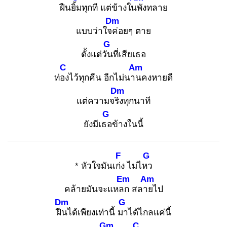
ฝืนยิ้ม
ทุกที แต่ข้างในพั
งทลาย
Dm
แบบว่าใจค่
อยๆ ตาย
G
ตั้งแต่วัน
ที่เสียเธอ
C
Am
ท่อง
ไว้ทุกคืน อีกไม่นาน
คงหายดี
Dm
แต่ความจริง
ทุกนาที
G
ยังมีเธอ
ข้างในนี้
F
G
* หัวใจมันเก่ง
ไม่ไหว
Em
Am
คล้ายมันจะแหลก
สลาย
ไป
Dm
G
ฝืน
ได้เพียงเท่านี้ มา
ได้ไกลแค่นี้
Gm
C