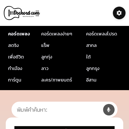
คอร์ดเพลง
คอร์ดเพลงง่ายๆ
คอร์ดเพลงโปรด
สตริง
แร็พ
สากล
เพื่อชีวิต
ลูกทุ่ง
ใต้
กำเมือง
ลาว
ลูกกรุง
การ์ตูน
ละคร/ภาพยนตร์
อีสาน