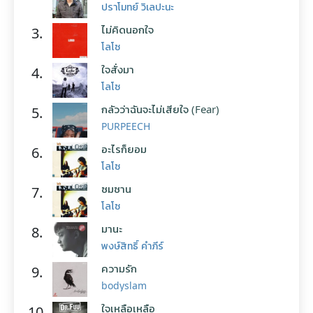
ปราโมทย์ วิเลปะนะ
ไม่คิดนอกใจ
3.
โลโซ
ใจสั่งมา
4.
โลโซ
กลัวว่าฉันจะไม่เสียใจ (Fear)
5.
PURPEECH
อะไรก็ยอม
6.
โลโซ
ซมซาน
7.
โลโซ
มานะ
8.
พงษ์สิทธิ์ คำภีร์
ความรัก
9.
bodyslam
ใจเหลือเหลือ
10.