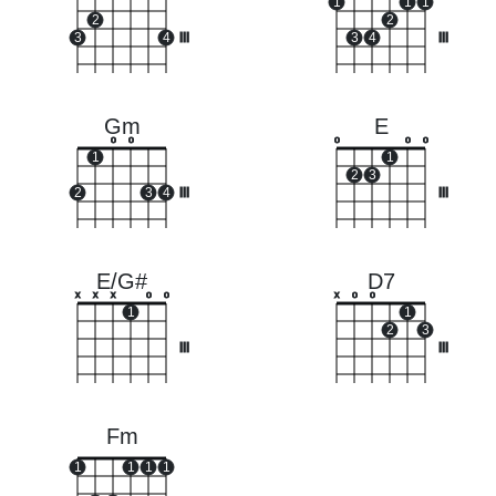
1
1
1
2
2
3
4
III
3
4
III
Gm
E
o
o
o
o
o
1
1
2
3
2
3
4
III
III
E/G#
D7
x
x
x
o
o
x
o
o
1
1
2
3
III
III
Fm
1
1
1
1