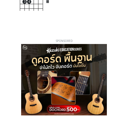
3
4
III
SPONSORED