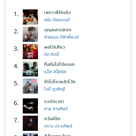
เพราะพี่รักจริง
1.
หนึ่ง บีเคแบนด์
บุญผลาบ่ฮอด
2.
อ้ายแมน ภิสิทธิ์พงษ์
พอได้เสียว
3.
ดิด คิตตี้
ทิ้งกันไม่ได้หรอก
4.
แจ๊ส สปุ๊กนิค
รักไม่ไหวแล้วโว้ย
5.
โจอี้ ภูวศิษฐ์
ระเบิดเวลา
6.
ศาล สานศิลป์
ภวังค์จิต
7.
ปราง ปรางทิพย์
สิลืมเขาแล้วล่ะ