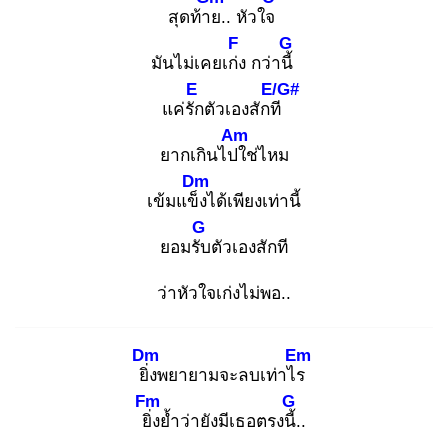
สุดท้าย
.. หัวใจ
F
G
มันไม่เคยเก่ง
กว่านี้
E
E/G#
แค่รัก
ตัวเองสักที
Am
ยากเกินไปใ
ช่ไหม
Dm
เข้มแข็ง
ได้เพียงเท่านี้
G
ยอมรับ
ตัวเองสักที
ว่าหัวใจเก่งไม่พอ..
Dm
Em
ยิ่ง
พยายามจะลบเท่าไร
Fm
G
ยิ่ง
ย้ำว่ายังมีเธอตรงนี้.
.