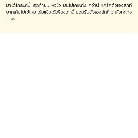
มาได้ไกลแค่นี้ สุดท้าย.. หัวใจ มันไม่เคยเก่ง กว่านี้ แค่รักตัวเองสักที
ยากเกินไปใช่ไหม เข้มแข็งได้เพียงเท่านี้ ยอมรับตัวเองสักที ว่าหัวใจเก่ง
ไม่พอ..