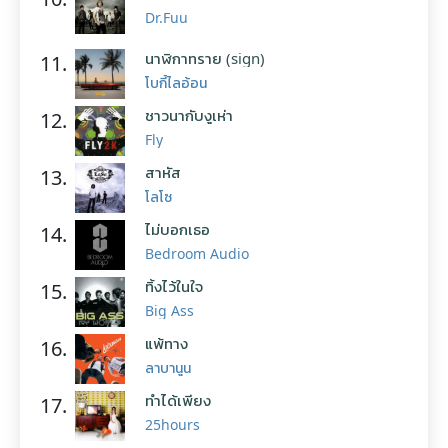
Dr.Fuu
นาฬิกาทราย (sign)
11.
โบกี้ไลอ้อน
ชาวนากับงูเห่า
12.
Fly
สาหัส
13.
โลโซ
ไม่บอกเธอ
14.
Bedroom Audio
ทิ้งไว้ในใจ
15.
Big Ass
แพ้ทาง
16.
ลาบานูน
ทำได้เพียง
17.
25hours