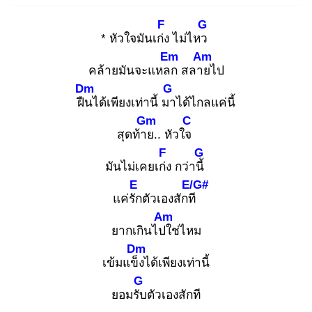
F
G
* หัวใจมันเก่ง
ไม่ไหว
Em
Am
คล้ายมันจะแหลก
สลาย
ไป
Dm
G
ฝืน
ได้เพียงเท่านี้ มา
ได้ไกลแค่นี้
Gm
C
สุดท้าย
.. หัวใจ
F
G
มันไม่เคยเก่ง
กว่านี้
E
E/G#
แค่รัก
ตัวเองสักที
Am
ยากเกินไปใ
ช่ไหม
Dm
เข้มแข็ง
ได้เพียงเท่านี้
G
ยอมรับ
ตัวเองสักที