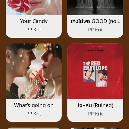
Your Candy
เก่งไม่พอ GOOD (not)
ENOUGH
PP Krit
PP Krit
What’s going on
ใจหล่น (Ruined)
PP Krit
PP Krit