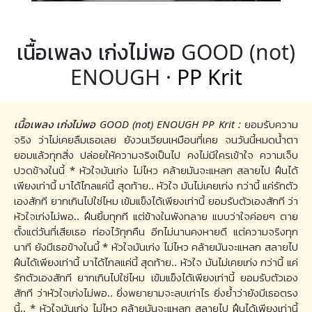
เนื้อเพลง เก่งไม่พอ GOOD (not)
ENOUGH ·
PP Krit
เนื้อเพลง เก่งไม่พอ GOOD (not) ENOUGH PP Krit :
ยอมรับความ
จริง ว่าไม่เคยลืมเธอเลย ยังวนเวียนเหมือนที่เคย จนวันนี้หมดน้ำตา
ยอมแล้วทุกสิ่ง ปล่อยให้ความจริงเป็นไป คงไม่มีใครเข้าใจ ความเจ็บ
ปวดข้างในนี้ * หัวใจมันเก่ง ไม่ไหว คล้ายมันจะแหลก สลายไป ฝืนได้
เพียงเท่านี้ มาได้ไกลแค่นี้ สุดท้าย.. หัวใจ มันไม่เคยเก่ง กว่านี้ แค่รักตัว
เองสักที ยากเกินไปใช่ไหม เข้มแข็งได้เพียงเท่านี้ ยอมรับตัวเองสักที ว่า
หัวใจเก่งไม่พอ.. ฝืนยิ้มทุกที แต่ข้างในพังทลาย แบบว่าใจค่อยๆ ตาย
ตั้งแต่วันที่เสียเธอ ท่องไว้ทุกคืน อีกไม่นานคงหายดี แต่ความจริงทุก
นาที ยังมีเธอข้างในนี้ * หัวใจมันเก่ง ไม่ไหว คล้ายมันจะแหลก สลายไป
ฝืนได้เพียงเท่านี้ มาได้ไกลแค่นี้ สุดท้าย.. หัวใจ มันไม่เคยเก่ง กว่านี้ แค่
รักตัวเองสักที ยากเกินไปใช่ไหม เข้มแข็งได้เพียงเท่านี้ ยอมรับตัวเอง
สักที ว่าหัวใจเก่งไม่พอ.. ยิ่งพยายามจะลบเท่าไร ยิ่งย้ำว่ายังมีเธอตรง
นี้.. * หัวใจมันเก่ง ไม่ไหว คล้ายมันจะแหลก สลายไป ฝืนได้เพียงเท่านี้