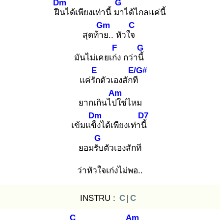
Dm
G
ฝืน
ได้เพียงเท่านี้ มา
ได้ไกลแค่นี้
Gm
C
สุดท้าย
.. หัวใจ
F
G
มันไม่เคยเก่ง
กว่านี้
E
E/G#
แค่รัก
ตัวเองสักที
Am
ยากเกินไปใ
ช่ไหม
Dm
D7
เข้มแข็ง
ได้เพียงเท่านี้
G
ยอมรับ
ตัวเองสักที
ว่าหัวใจเก่งไม่พอ..
INSTRU :
C
|
C
C
Am