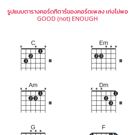
รูปแบบตารางคอร์ดกีตาร์ของคอร์ดเพลง เก่งไม่พอ
GOOD (not) ENOUGH
C
Em
x
o
o
o
o
o
o
1
2
2
3
3
III
III
Am
Dm
x
o
o
x
o
o
1
1
2
3
2
III
3
III
G
F
o
o
o